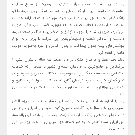
وی در این نشست ضمن ابراز خشنودی و رضایت از سطح مطلوب
مناسبات دوجانبه، با بیان اینکه امضای تفاهم‌نامه همکاری بین بیمه دانا و
بانک قرض‌الحسنه مهر ایران در قالب طرح مهر دانا با هدف ارائه خدمات
مطلوب و ارزنده به آحاد مختلف جامعه به‌‌ویژه اقشار آسیب‌پذیر صورت
می‌گیرد، طرح یادشده را موجب توفیق و افتخار بیمه دانا در صنعت بیمه
دانست و ‌آمادگی شعب و نمایندگی‌های این شرکت را برای ارائه انواع
پوشش‌های بیمه بدون پرداخت و بدون ضامن و بهره به‌صورت دوازده
ماهه را ‌اعلام‌ کرد.
دکتر رضا جعفری با بیان اینکه، قراردادِ جدیدِ سه ساله به‌عنوان یکی از
بزرگ‌ترین و جامع‌ترین قراردادهای بیمه‌ایِ کشور با هدف ارائه خدمات
اجتماعی به جامعه بیمه‌گذاران در موضوعات مختلف بیمه‌ای و همچنین در
نظر گرفتن شرایط مطلوب‌تر برای آنان تنظیم شده، خواستار همکاری و
هم‌افزاییِ روزافزونِ طرفین به منظور تقویت نقاط قوت در حوزه اجرایی
شد.
وی با اشاره به استقبال مثبت و کم‌نظیر اقشار مختلف به ویژه اقشار
آسیب‌پذیر طی سال‌های گذشته تصریح کرد: معرفی و اجرای طرح مهر
دانا، اقدام اجتماعیِ بزرگ و ارزندۀ شرکت بیمه دانا و بانک قرض‌الحسنه
مهر ایران است که در حال‌حاضر جامعه چهار میلیونی را تحت پوشش قرار
داده است.