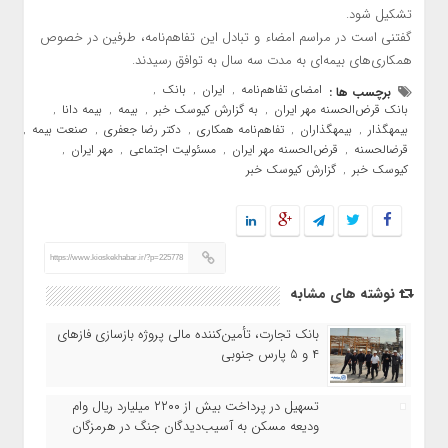
تشکیل شود.
گفتنی است در مراسم امضاء و تبادل این تفاهم‌نامه، طرفین در خصوص
همکاری‌های بیمه‌ای به مدت سه سال به توافق رسیدند.
امضای تفاهم‌نامه
ایران
بانک
برچسب ها :
,
,
,
بانک قرض‌الحسنه مهر ایران
به گزارش کیوسک خبر
بیمه
بیمه دانا
,
,
,
,
بیمهگذار
بیمهگذاران
تفاهم‌نامه همکاری
دکتر رضا جعفری
صنعت بیمه
,
,
,
,
,
قرضالحسنه
قرض‌الحسنه مهر ایران
مسئولیت اجتماعی
مهر ایران
,
,
,
,
کیوسک خبر
گزارش کیوسک خبر
,
https://www.kioskekhabar.ir/?p=225778
نوشته های مشابه
بانک تجارت، تأمین‌کننده مالی پروژه بازسازی فازهای
۴ و ۵ پارس جنوبی
تسهیل در پرداخت بیش از ۲۲۰۰ میلیارد ریال وام
ودیعه مسکن به آسیب‌دیدگان جنگ در هرمزگان