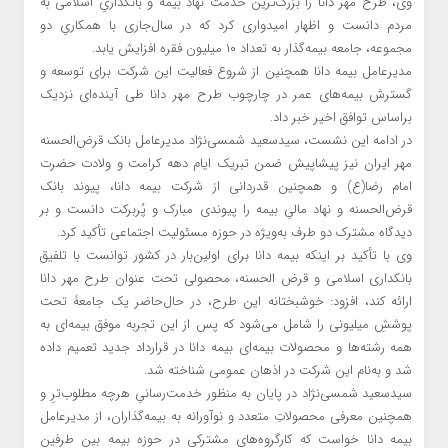
وی، طرح مهر دانا را بزرگ‌ترین خدمت نهاد بیمه و بانکداریِ اسلامی به
مردم دانست و اظهار امیدواری کرد که در سال‌جاری با همکاریِ دو
مجموعه، جامعه بیمه‌گذار به تعداد ۱۰ میلیون فقره افزایش یابد.
مدیرعامل بیمه دانا همچنین از شروع‌ فعالیت این شرکت برای توسعه و
گسترش بیمه‌های عمر در چارچوب طرح مهر دانا طی آینده‌ای نزدیک
براساس توافق اخیر خبر داد.
در ادامه این نشست، سیدسعید شمسی‌نژاد مدیرعامل بانک قرض‌الحسنه
مهر ایران نیز پیشاپیش ضمن تبریک ایام دهه کرامت و ولادت حضرت
امام رضا(ع) و همچنین قدردانی از شرکت بیمه دانا، پیوند بانک
قرض‌الحسنه و نهاد مالیِ بیمه را پیوندی مبارک و پُربرکت دانست و بر
دیدگاه مشترک دو طرف به‌ویژه در حوزه مسئولیت اجتماعی تأکید کرد.
وی با تأکید بر اینکه بیمه دانا برای اولین‌بار در کشور توانست با تلفیق
بانکداری اسلامی و قرض الحسنه، محصولی تحت عنوان طرح مهر دانا
ارائه کند، افزود: خوشبختانه این طرح، در حال‌حاضر یک جامعۀ تحت
پوششِ میلیونی را شامل می‌شود که پس از این تجربه موفق بیمه‌ای به
همه رشته‌ها و ‌محصولات بیمه‌ای بیمه دانا در قرارداد جدید تعمیم داده
شد و به‌نام این شرکت در اذهان عمومی شناخته شد.
سیدسعید شمسی‌نژاد در پایان به منظور خدمت‌رسانیِ هرچه مطلوب‌ترِ و
همچنین معرفی محصولاتِ متعدد و نوآورانه به بیمه‌گذاران، از مدیرعامل
بیمه دانا خواست که کارگروه‌های مشترکی در حوزه بیمه بین طرفین