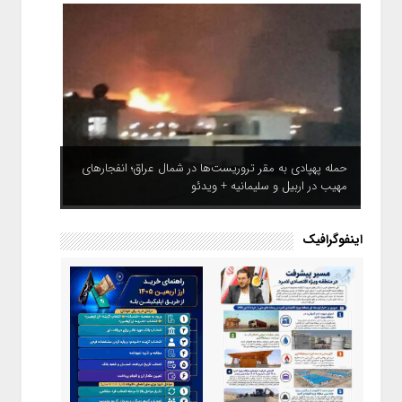
حمله پهپادی به مقر تروریست‌ها در شمال عراق؛ انفجارهای
مهیب در اربیل و سلیمانیه + ویدئو
اینفوگرافیک