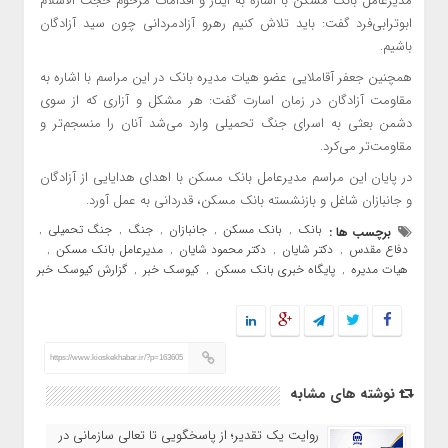
مدیرعامل بانک مسکن با اشاره به ایثار و اقدامات مرحوم حجت الاسلام
ابوترابی‌فرد گفت: باید تلاش کنیم رهرو آزادمردانی چون سید آزادگان
باشیم.
همچنین جعفر آقاملایی عضو هیات مدیره بانک در این مراسم با اشاره به
مقاومت آزادگان در زمان اسارت گفت: هر مشکل و آزاری که از سوی
دشمن بعثی به اسرای جنگ تحمیلی وارد می‌شد آنان را منسجم‌تر و
مقاومت‌تر می‌کرد.
در پایان این مراسم مدیرعامل بانک مسکن با اهدای هدایایی از آزادگان
و جانبازان شاغل و بازنشسته بانک مسکن، قدردانی به عمل آورد.
بانک
بانک مسکن
جانبازان
جنگ
جنگ تحمیلی
برچسب ها :
,
,
,
,
,
دفاع مقدس
دکتر شایان
دکتر محمود شایان
مدیرعامل بانک مسکن
,
,
,
,
هیات مدیره
پایگاه خبری بانک مسکن
کیوسک خبر
گزارش کیوسک خبر
,
,
,
https://www.kioskekhabar.ir/?p=163605
نوشته های مشابه
روایت یک تقدیر؛ از پاسخگویی تا تعالی سازمانی در