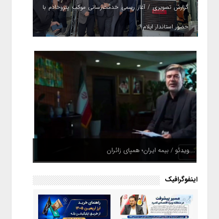
گزارش تصویری / آغاز رسمی خدمت‌رسانی موکب پتروخادم با
حضور استاندار ایلام
ویدئو / بیمه ایران؛ همپای زائران
اینفوگرافیک