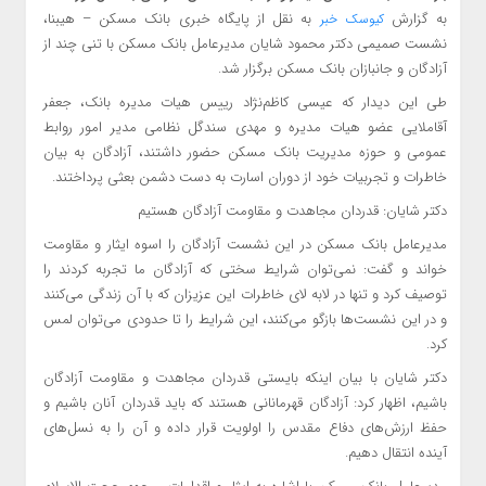
به گزارش
به نقل از پایگاه خبری بانک مسکن – هیبنا،
کیوسک خبر
نشست صمیمی دکتر محمود شایان مدیرعامل بانک مسکن با تنی چند از
آزادگان و جانبازان بانک مسکن برگزار شد.
طی این دیدار که عیسی کاظم‌نژاد رییس هیات مدیره بانک، جعفر
آقاملایی عضو هیات مدیره و مهدی سندگل نظامی مدیر امور روابط
عمومی و حوزه مدیریت بانک مسکن حضور داشتند، آزادگان به بیان
خاطرات و تجربیات خود از دوران اسارت به دست دشمن بعثی پرداختند.
دکتر شایان: قدردان مجاهدت و مقاومت آزادگان هستیم
مدیرعامل بانک مسکن در این نشست آزادگان را اسوه ایثار و مقاومت
خواند و گفت: نمی‌توان شرایط سختی که آزادگان ما تجربه کردند را
توصیف کرد و تنها در لابه لای خاطرات این عزیزان که با آن زندگی می‌کنند
و در این نشست‌ها بازگو می‌کنند، این شرایط را تا حدودی می‌توان لمس
کرد.
دکتر شایان با بیان اینکه بایستی قدردان مجاهدت و مقاومت آزادگان
باشیم، اظهار کرد: آزادگان قهرمانانی هستند که باید قدردان آنان باشیم و
حفظ ارزش‌های دفاع مقدس را اولویت قرار داده و آن را به نسل‌های
آینده انتقال دهیم.