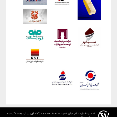
تمامی حقوق مطالب برای "بصیرت"محفوظ است و هرگونه کپی برداری بدون ذکر منبع