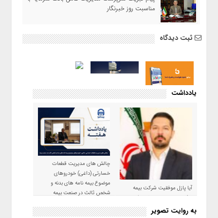
مناسبت روز خبرنگار
ثبت دیدگاه
یادداشت
چالش های مدیریت قطعات
خسارتی (داغی) خودروهای
موضوع بیمه نامه های بدنه و
آیا پازل موفقیت شرکت بیمه
شخص ثالث در صنعت بیمه
حکمت صبا در سال ۱۴۰۵ کامل می
شود؟!
به روایت تصویر