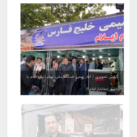
گزارش تصویری / آغاز رسمی خدمت‌رسانی موکب پتروخادم با
حضور استاندار ایلام