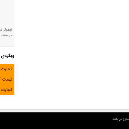
اینفوگراف
در منطقه و
وبگردی
تجارت 
قیمت 
تجارت آ
منوع می باشد.