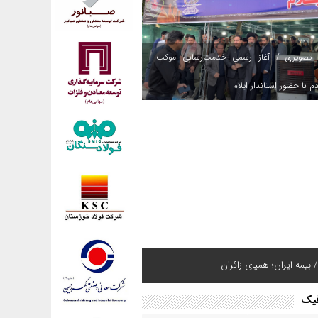
 تصویری / آغاز رسمی خدمت‌رسانی موکب
م با حضور استاندار ایلام
 بیمه ایران؛ همپای زائران
فیک