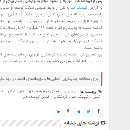
پس از فرودگاه های مهرآباد و مشهد موفق به جابجایی شمار زیادی از
به گزارش
به نقل از روابط عمومی شرکت توسعه و مدیریت ب
کیوسک خبر
پایانه جدید فرودگاه بین المللی کیش در حوزه صنعت گردشگری با به
گذشته نسبت به پذیرش و اعزام تعداد ۱۴۴ هزار و ۸۶۰ نفر مسافر و گردشگر و ارائه خدمات فرودگاهی به گردشگران اقدام نموده است.
فرودگاه های مهرآباد و مشهد، به عنوان سومین فرودگاه پر تردد د
داشته است.
وی تصریح کرد : جلب رضایت گردشگران نوروزی از ماموریت های اص
سازمان منطقه آزاد کیش می باشد و خوشبختانه با تلاش شبانه روزی 
برای مطالعه جدیدترین تحلیل‌ها و رویدادهای اقتصادی، به
سای
ایام نوروز
به گزارش کیوسک خبر
جزیره کیش
حمل
برچسب ها :
,
,
,
کیش
کیوسک خبر
گردشگری
گزارش کیوسک خبر
,
,
,
,
نوشته های مشابه