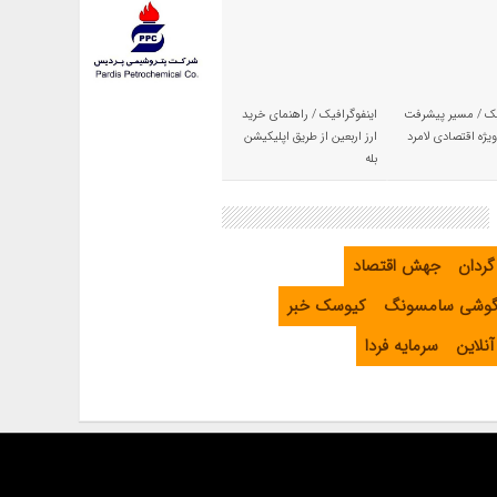
یک / مسیر پیشرفت
اینفوگرافیک / راهنمای خرید
یژه اقتصادی لامرد
ارز اربعین از طریق اپلیکیشن
بله
گردان
جهش اقتصاد
گوشی سامسونگ
کیوسک خبر
نلاین
سرمایه فردا