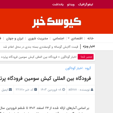
اینفوگرافیک
ویدئو
یادداشت
خانه
اقتصادی
اجتماعی
مدیریت شهری
ایران و جهان
ف
اخبار ویژه
قیمت آلایش گوساله و گوسفندی بسته بندی در محل اعلام شد
مسیر شما
اخبار گوناگون
» فرودگاه بین المللی کیش سومین فرودگاه پرتردد در ا
گروه :
اخبار گوناگون
فرودگاه بین المللی کیش سومین فرودگاه پرتردد د
نویسنده :
admin
08 فروردین 1403
کد خبر 221710
ایمیل
بر اساس آمارهای ارائه شده از ۴