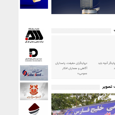
وایتگر آنچه باید
«روایتگران حقیقت، پاسداران
آگاهی و معماران افکار
عمومی،»
ت تصویر