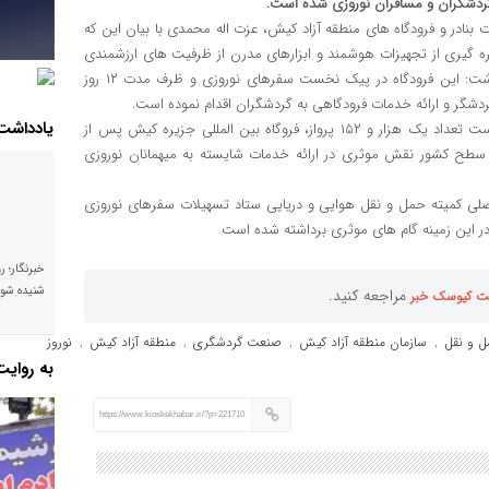
 گردشگران و مسافران نوروزی شده است.
نادر و فرودگاه های منطقه آزاد کیش، عزت اله محمدی با بیان این که
ره گیری از تجهیزات هوشمند و ابزارهای مدرن از ظرفیت های ارزشمندی
در زمینه افزایش پذیرش مسافر هوایی برخوردار می باشد، اظهار داشت: این فرودگاه در پیک نخست سفرهای نوروزی و ظرف مدت ۱۲ روز
یادداشت
محمدی، خاطر نشان کرد: در طول زمان یاد شده با نشست و برخاست تعداد یک هزار و ۱۵۲ پرواز، فروگاه بین المللی جزیره کیش پس از
ر سطح کشور نقش موثری در ارائه خدمات شایسته به میهمانان نوروزی
لی کمیته حمل و نقل هوایی و دریایی ستاد تسهیلات سفرهای نوروزی
در این زمینه گام های موثری برداشته شده است
خبرنگار؛ ر
شنیده شود
مراجعه کنید.
ت کیوسک خبر
 و نقل
سازمان منطقه آزاد کیش
صنعت گردشگری
منطقه آزاد کیش
نوروز
,
,
,
,
به روای
https://www.kioskekhabar.ir/?p=221710