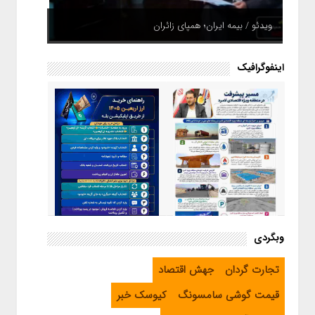
ویدئو / بیمه ایران؛ همپای زائران
اینفوگرافیک
اینفوگرافیک / راهنمای خرید ارز
وبگردی
اربعین از طریق اپلیکیشن بله
اینفوگرافیک / مسیر پیشرفت در
تجارت گردان
جهش اقتصاد
منطقه ویژه اقتصادی لامرد
قیمت گوشی سامسونگ
کیوسک خبر