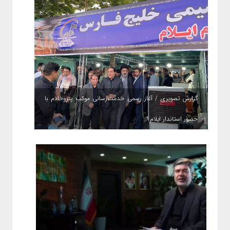
گزارش تصویری / آغاز رسمی خدمت‌رسانی موکب پتروخادم با
حضور استاندار ایلام