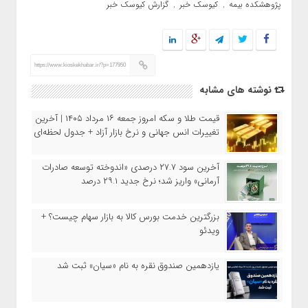
پژوهشکده بیمه
کیوسک خبر
گزارش کیوسک خبر
,
,
https://www.kioskekhabar.ir/?p=177950
نوشته های مشابه
قیمت طلا و سکه امروز جمعه ۱۶ مرداد ۱۴۰۵ | آخرین
تغییرات انس جهانی و نرخ بازار آزاد + جدول لحظه‌ای
آخرین سود ۲۷.۷ درصدی «اندوخته توسعه صادرات
آرمانی» واریز شد؛ نرخ جدید ۲۹.۱ درصد
بزرگترین خدمت بورس کالا به بازار سهام چیست؟ +
ویدئو
یازدهمین صندوق نقره به نام «سیان» ثبت شد