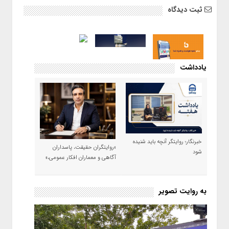
ثبت دیدگاه
یادداشت
خبرنگار؛ روایتگر آنچه باید شنیده
«روایتگران حقیقت، پاسداران
شود
آگاهی و معماران افکار عمومی،»
به روایت تصویر