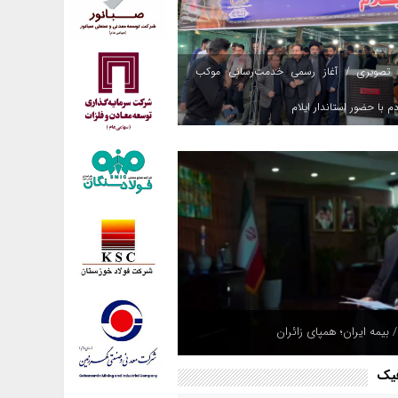
 تصویری / آغاز رسمی خدمت‌رسانی موکب
م با حضور استاندار ایلام
 بیمه ایران؛ همپای زائران
فیک