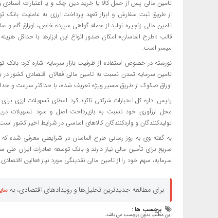
تامین مالی پس از حمل کالا یا خرید دین چک و یا اعتبارات اسنادی و
از طریق ثبت سفارش و ابزار تعهد پرداخت ارزی به عاملیت بانک توس
تامین مالی زنجیره تولید از جمله گواهی سپرده خاص، اوراق گام و سا
قالب «طرح الماسان» امکان صدور انواع این ابزارها با حداقل هزین
میسر است.
نورسته در خصوص استفاده از ظرفیت‌ بازار سرمایه اشاره کرد: بانک ت
تامین سرمایه تمدن نسبت به تامین مالی فعالان اقتصادی کشور در ب
اوراق صکوک از طریق مسیر ویژه تعریف شده، با حداکثر سرعت و حداق
رئیس اداره کل اعتبارات شرکتی تاکید کرد: اعطای تسهیلات ارزی برای و
محل ارزآوری خود نسبت به بازپرداخت اصل و سود تسهیلات دریافت
تولیدکنندگان و واردکنندگان کالاهای اساسی در شرایط اخیر کشور است.
به گفته وی به روز رسانی طرح الماسان در شرایطی معرفی شده که فع
سریع برای تأمین مالی نیاز دارند و بانک توسعه صادرات ایران طی سال
سرمایه، سهم خود را از تامین مالی نقدینگی مورد نیاز فعالین اقتصادی
برای مطالعه جدیدترین تحلیل‌ها و رویدادهای اقتصادی، به
سای
برچسب ها :
این مطلب بدون برچسب می باشد.