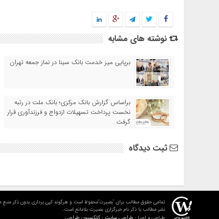
نوشته های مشابه
برپایی میز خدمت بانک سینا در نماز جمعه تهران
براساس گزارش بانک مرکزی؛ بانک ملت در رتبه
نخست پرداخت تسهیلات ازدواج و فرزندآوری قرار
گرفت
ثبت دیدگاه
تمامی حقوق مطالب برای "بصیرت"محفوظ است و هرگونه کپی برداری بدون ذکر منبع م
نشر مطالب با ذکر نام خبرگزاری بصیرت بلامانع است.
طراحی سایت : کلکسیون طراحی
طراحی و اجرا :