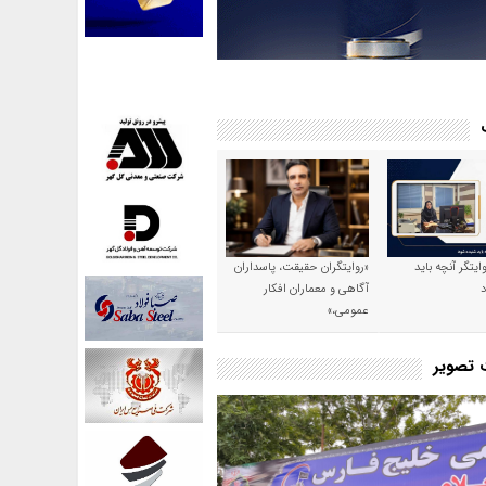
وایتگر آنچه باید
«روایتگران حقیقت، پاسداران
آگاهی و معماران افکار
عمومی،»
ت تصویر