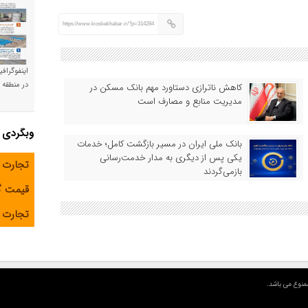
https://www.kioskekhabar.ir/?p=314284
اینفوگراف
در منطقه و
کاهش ناترازی دستاورد مهم بانک مسکن در
مدیریت منابع و مصارف است
وبگردی
بانک ملی ایران در مسیر بازگشت کامل؛ خدمات
یکی پس از دیگری به مدار خدمت‌رسانی
تجارت 
بازمی‌گردند
قیمت 
تجارت آ
منوع می باشد.