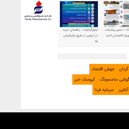
یک / مسیر پیشرفت
اینفوگرافیک / راهنمای خرید
یژه اقتصادی لامرد
ارز اربعین از طریق اپلیکیشن
بله
گردان
جهش اقتصاد
گوشی سامسونگ
کیوسک خبر
نلاین
سرمایه فردا