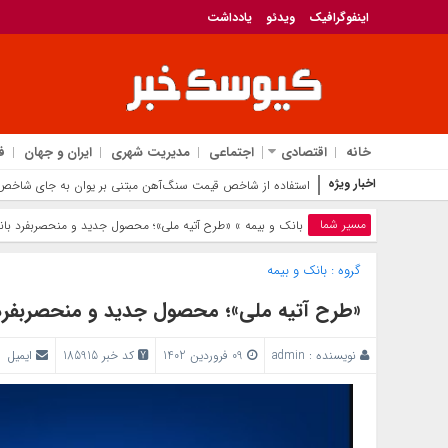
اینفوگرافیک
ویدئو
یادداشت
خانه
اقتصادی
اجتماعی
مدیریت شهری
ایران و جهان
ف
اخبار ویژه
پیام تبر
مسیر شما
بانک‌ و بیمه
» «طرح آتیه ملی»؛ محصول جدید و منحصربفرد بان
گروه :
بانک‌ و بیمه
«طرح آتیه ملی»؛ محصول جدید و منحصربفرد 
نویسنده :
admin
09 فروردین 1402
کد خبر 185915
ایمیل