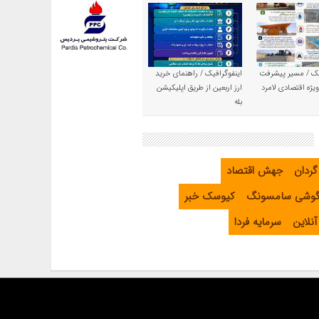
یک / مسیر پیشرفت
اینفوگرافیک / راهنمای خرید
یژه اقتصادی لامرد
ارز اربعین از طریق اپلیکیشن
بله
گردان
جهش اقتصاد
گوشی سامسونگ
کیوسک خبر
نلاین
سرمایه فردا