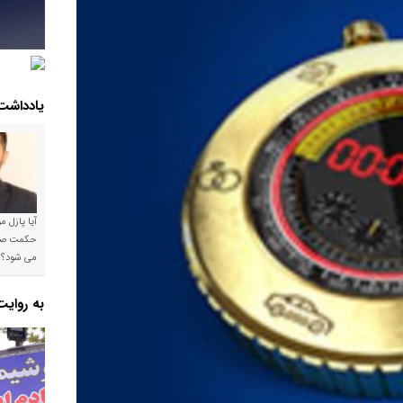
یادداشت
آیا پازل 
می شود؟!
به روای