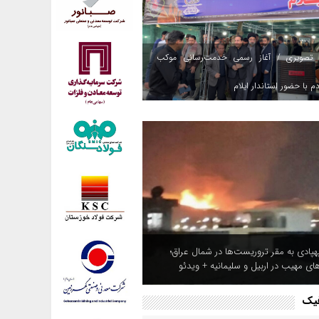
 تصویری / آغاز رسمی خدمت‌رسانی موکب
م با حضور استاندار ایلام
هپادی به مقر تروریست‌ها در شمال عراق؛
های مهیب در اربیل و سلیمانیه + ویدئو
فیک