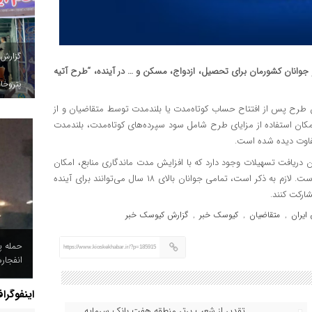
گزارش
 و جوانان کشورمان برای تحصیل، ازدواج، مسکن و … در آینده، “طرح آتیه
پتروخاد
ن طرح پس از افتتاح حساب کوتاه‌مدت یا بلندمدت توسط متقاضیان و از
 و سپرده‌گذاری تدریجی، پس از مدت یک تا ۱۵ سال امکان استفاده از مزایای طرح شامل سود سپرده‌های کوتاه‌مدت، بلندمدت
فاوت دیده شده است.
ت ۵ سال تا سقف ۵ میلیارد ریال امکان دریافت تسهیلات وجود دارد که با افزایش مدت ماندگاری منابع، امکان
افزایش سقف تسهیلات موضوع طرح تا ۱۵ میلیارد ریال امکان پذیر است. لازم به ذکر است، تمامی جوانان بالای ۱۸ سال می‌توانند برای آینده
ارکت کنند.
ایران
متقاضیان
کیوسک خبر
گزارش کیوسک خبر
,
,
,
حمله پ
https://www.kioskekhabar.ir/?p=185915
انفجار
اینفوگرا
تقدیر از شعب برتر منطقه هفت بانک سرمایه