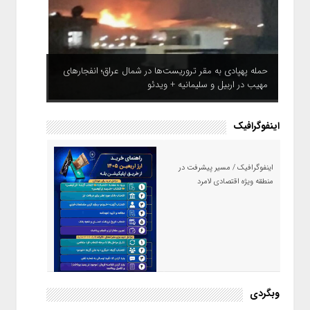
حمله پهپادی به مقر تروریست‌ها در شمال عراق؛ انفجارهای
مهیب در اربیل و سلیمانیه + ویدئو
اینفوگرافیک
اینفوگرافیک / مسیر پیشرفت در
منطقه ویژه اقتصادی لامرد
اینفوگرافیک / راهنمای خرید ارز
وبگردی
اربعین از طریق اپلیکیشن بله