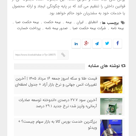
قوانین داخلی را تنظیم می کند که بر پایه چگونگی ایجاد و ارائه محصول
یا خدمات خود به مشتریان خود حاکم خواهد بود.
انطباق
ایران
بیمه
بیمه حکمت
بیمه حکمت صبا
برچسب ها :
,
,
,
,
,
بیمه نامه
شرکت بیمه حکمت صبا
صدور بیمه نامه
پرداخت خسارت
,
,
,
https://www.kioskekhabar.ir/?p=189075
نوشته های مشابه
قیمت طلا و سکه امروز جمعه ۱۶ مرداد ۱۴۰۵ | آخرین
تغییرات انس جهانی و نرخ بازار آزاد + جدول لحظه‌ای
آخرین سود ۲۷.۷ درصدی «اندوخته توسعه صادرات
آرمانی» واریز شد؛ نرخ جدید ۲۹.۱ درصد
بزرگترین خدمت بورس کالا به بازار سهام چیست؟ +
ویدئو