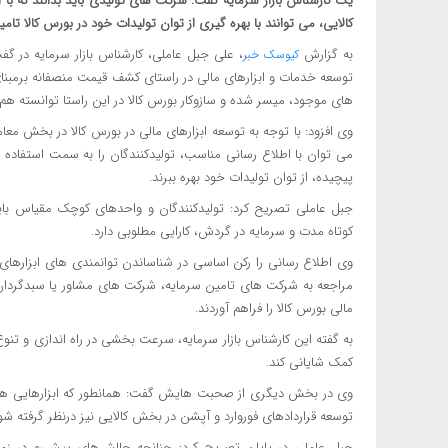
یک کارشناس بازار سرمایه گفت: شرکت های تولیدی باید بدانند که با 
کالایی، می توانند با بهره گیری از توان تولیدات خود در بورس کالا تامی
به گزارش
، علی جبل عاملی، کارشناس بازار سرمایه در گفت 
کیوسک خبر
توسعه خدمات و ابزارهای مالی در راستای کشف قیمت منصفانه برمبنای 
های موجود، میسر شده و سازوکار بورس کالا در این راستا توانسته هم نی
وی افزود: با توجه به توسعه ابزارهای مالی در بورس کالا در بخش م
می توان با اطلاع رسانی مناسب، تولیدکنندگان را به سمت استفاده از
پیچیده، از توان تولیدات خود بهره ببرند.
جبل عاملی تصریح کرد: تولیدکنندگان و واحدهای کوچک مقیاس باید 
کوتاه مدت و سرمایه در گردش، کارایی مطلوبی دارد.
وی اطلاع رسانی را رکن اساسی در شناساندن توانمندی های ابزارهای 
مراجعه به شرکت های تامین سرمایه، شرکت های مشاور یا سبدگردان ه
مالی بورس کالا را فراهم آوردند.
به گفته این کارشناس بازار سرمایه، سرعت بخشی در راه اندازی و تنوع
کمک شایانی کند.
وی در بخش دیگری از صحبت هایش گفت: همانطور که ابزارهایی همانند 
توسعه قراردادهای فوروارد و آپشن‌ در بخش کالایی نیز درنظر گرفته شو
جبل عاملی در پایان تصریح کرد: چنانچه چالش‌های پیش‌رو در زمی