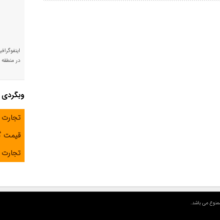
اینفوگراف
در منطقه و
وبگردی
تجارت 
قیمت 
تجارت آ
منوع می باشد.