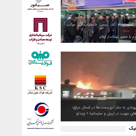
 تصویری / آغاز رسمی خدمت‌رسانی موکب
م با حضور استاندار ایلام
هپادی به مقر تروریست‌ها در شمال عراق؛
های مهیب در اربیل و سلیمانیه + ویدئو
فیک