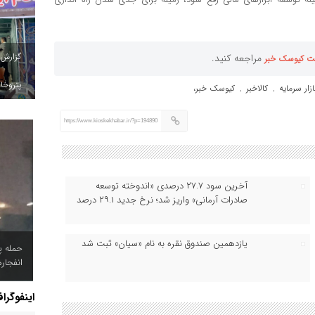
گزارش
مراجعه کنید.
ت کیوسک خبر
پتروخاد
زار سرمایه
کالاخبر
کیوسک خبر،
,
,
https://www.kioskekhabar.ir/?p=194890
آخرین سود ۲۷.۷ درصدی «اندوخته توسعه
صادرات آرمانی» واریز شد؛ نرخ جدید ۲۹.۱ درصد
یازدهمین صندوق نقره به نام «سیان» ثبت شد
حمله پ
انفجار
اینفوگرا