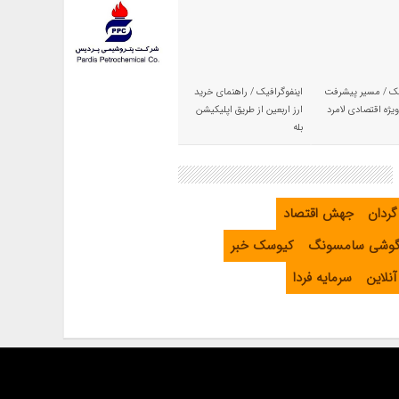
یک / مسیر پیشرفت
اینفوگرافیک / راهنمای خرید
یژه اقتصادی لامرد
ارز اربعین از طریق اپلیکیشن
بله
گردان
جهش اقتصاد
گوشی سامسونگ
کیوسک خبر
نلاین
سرمایه فردا