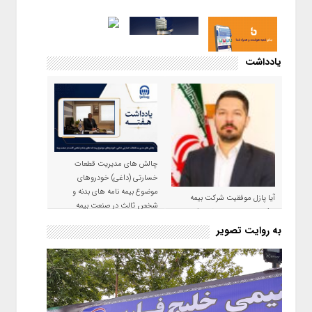
یادداشت
چالش های مدیریت قطعات
خسارتی (داغی) خودروهای
موضوع بیمه نامه های بدنه و
آیا پازل موفقیت شرکت بیمه
شخص ثالث در صنعت بیمه
حکمت صبا در سال ۱۴۰۵ کامل می
شود؟!
به روایت تصویر