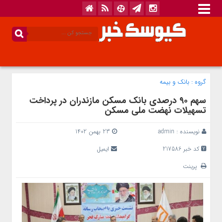
گروه :
بانک‌ و بیمه
سهم ۹۰ درصدی بانک مسکن مازندران در پرداخت
تسهیلات نهضت ملی مسکن
نویسنده :
admin
23 بهمن 1402
کد خبر 217586
ایمیل
پرینت