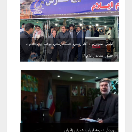
گزارش تصویری / آغاز رسمی خدمت‌رسانی موکب پتروخادم با
حضور استاندار ایلام
ویدئو / بیمه ایران؛ همپای زائران