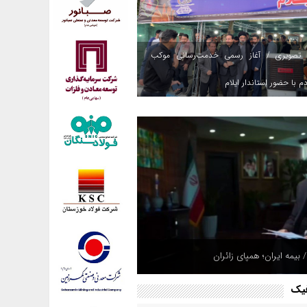
 تصویری / آغاز رسمی خدمت‌رسانی موکب
م با حضور استاندار ایلام
 بیمه ایران؛ همپای زائران
فیک