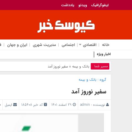
اینفوگرافیک
ویدئو
یادداشت
خانه
اقتصادی
اجتماعی
مدیریت شهری
ایران و جهان
ف
اخبار ویژه
انقلاب در دسترسی به هو
مسیر شما
بانک‌ و بیمه
» سفیر نوروز آمد
گروه :
بانک‌ و بیمه
سفیر نوروز آمد
نویسنده :
admin
29 اسفند 1401
کد خبر 185408
ایمیل