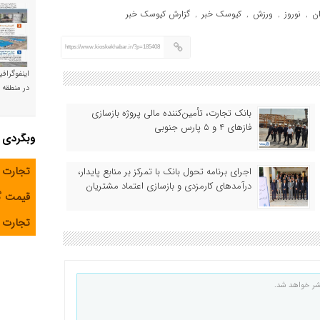
ان
نوروز
ورزش
کیوسک خبر
گزارش کیوسک خبر
,
,
,
,
https://www.kioskekhabar.ir/?p=185408
اینفوگراف
در منطقه و
بانک تجارت، تأمین‌کننده مالی پروژه بازسازی
فازهای ۴ و ۵ پارس جنوبی
وبگردی
تجارت 
اجرای برنامه تحول بانک با تمرکز بر منابع پایدار،
درآمدهای کارمزدی و بازسازی اعتماد مشتریان
قیمت 
تجارت آ
شر خواهد شد.