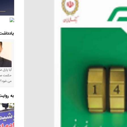
یادداشت
آیا پازل 
می شود؟!
به روای