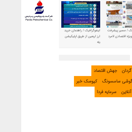
یک / مسیر پیشرفت
اینفوگرافیک / راهنمای خرید
یژه اقتصادی لامرد
ارز اربعین از طریق اپلیکیشن
بله
گردان
جهش اقتصاد
گوشی سامسونگ
کیوسک خبر
نلاین
سرمایه فردا