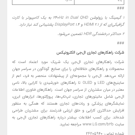
###
۱
گیمینگ با رزولوشن ۲۴۰
Hz in Dual QHD
به یک کامپیوتر با کارت
گرافیکی‌ای که از
HDMI 2.1
و
DisplayPort 1.4
پشتیبانی کند نیاز دارد
.
۲ حداکثر درخشندگی
HDR
تضمین می‌شود.
###
شرکت راهکارهای تجاری ال‌جی الکترونیکس
شرکت راهکارهای تجاری ال‌جی یک شریک مورد اعتماد است که
محصولات و راهکارهای خلاقانه‌ای را برای صنایع گوناگون در سراسر جهان
ارائه می‌دهد. ال‌جی با مجموعه‌ای از پیشنهادات منحصر به فرد، اعم از
ساینیج‌های LED و OLED تا راهکارهای خورشیدی با کارایی بالا، نامی
معتبر در میان مشتریان از سراسر جهان است. راهکارهای فناوری اطلاعات
ال‌جی شامل مانیتور‌های تجاری، لپ‌تاپ‌ها، پروژکتورها، ابزارهای ابری،
نمایشگرهای پزشکی و ربات‌های تجاری هستند که همگی به منظور
افزایش حداکثری کارایی و خلق ارزشی قدرتمند برای مشتریان طراحی
شده‌اند. برای کسب اطلاعات بیشتر درباره راهکارهای تجاری ال‌جی به
سایت www.LG.com/b2b مراجعه نمایید.
شماره تماس: ۲۶۲۰۵۹۴۰