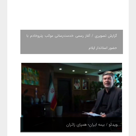
گزارش تصویری / آغاز رسمی خدمت‌رسانی موکب پتروخادم با
حضور استاندار ایلام
ویدئو / بیمه ایران؛ همپای زائران