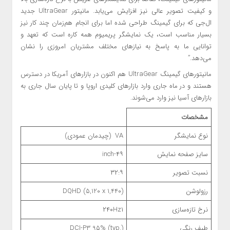
و کیفیت تصویر عالی نیز افزایش می‌یابد. مانیتور UltraGear جدید
ال‌جی که برای گیمینگ طراحی شده اما برای انجام هم‌زمان چند کار نیز
بسیار مناسب است، یک نمایشگر پریمیوم همه کاره است که تعهد و
توانایی ما به پاسخ به نیازهای مختلف مشتریان امروزی را نشان
می‌دهد.”
مانیتورهای گیمینگ UltraGear هم اکنون در بازارهای آمریکا در دسترس
هستند و در ماه جاری وارد بازارهای کلیدی اروپا و تا پایان سال جاری به
بازارهای آسیا نیز وارد می‌شوند.
مشخصات
نوع نمایشگر
VA (چیدمان عمودی)
سایز صفحه نمایش
۴۹-inch
نسبت تصویر
۳۲:۹
رزولوشن
DQHD (5,120 x 1,440)
نرخ تازه‌سازی
۱
۲۴۰Hz
طیف رنگی
DCI-P3 95% (typ.)