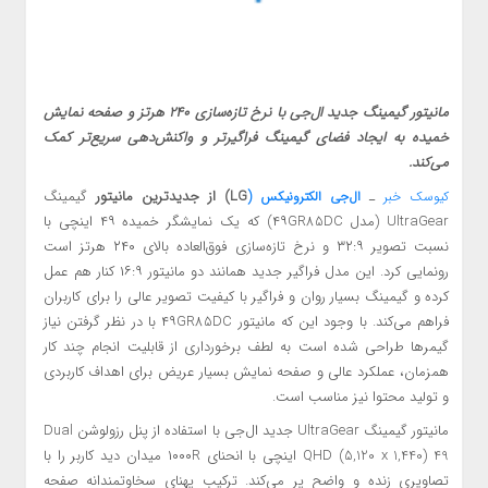
مانیتور گیمینگ جدید ال‌جی با نرخ تازه‌سازی ۲۴۰ هرتز و صفحه نمایش
خمیده به ایجاد فضای گیمینگ فراگیرتر و واکنش‌دهی سریع‌تر کمک
می‌کند.
ـ
LG) از جدیدترین مانیتور
گیمینگ
کیوسک خبر
ال‌جی الکترونیکس (
UltraGear (مدل ۴۹GR85DC) که یک نمایشگر خمیده ۴۹ اینچی با
نسبت تصویر ۳۲:۹ و نرخ تازه‌سازی فوق‌العاده بالای ۲۴۰ هرتز است
رونمایی کرد. این مدل فراگیر جدید همانند دو مانیتور ۱۶:۹ کنار هم عمل
کرده و گیمینگ بسیار روان و فراگیر با کیفیت تصویر عالی را برای کاربران
فراهم می‌کند. با وجود این که مانیتور ۴۹GR85DC با در نظر گرفتن نیاز
گیمرها طراحی شده است به لطف برخورداری از قابلیت انجام چند کار
همزمان، عملکرد عالی و صفحه نمایش بسیار عریض برای اهداف کاربردی
و تولید محتوا نیز مناسب است.
مانیتور گیمینگ UltraGear جدید ال‌جی با استفاده از پنل رزولوشن Dual
QHD (5,120 x 1,440) 49 اینچی با انحنای ۱۰۰۰R میدان دید کاربر را با
تصاویری زنده و واضح پر می‌کند. ترکیب پهنای سخاوتمندانه صفحه