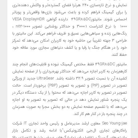
نمایش و نرخ تازه‌سازی ۲۴۰ هرتز
۱
فضای گسترده‌تر و واکنش‌ دهنده‌تری
را برای گیمینگ فراهم کرده و باعث می‌شود بازی‌ها واقعی‌تر و پویاتر
احساس شوند. مانیتور۴۹GR85DC دارنده گواهی VESA DisplayHDR
1000 با نرخ کنتراست ۳۰۰۰:۱ و حداکثر روشنایی تصویر ۱۰۰۰-nit
۲
،
رنگ‌هایی زنده و سیاهی‌هایی عمیق و ظریف فراهم می‌کند. این مانیتور با
طراحی ۳ جهته تقریباً بی حاشیه خود به کاربران امکان می‌دهد که تمرکز
خود را در هنگام جنگ با رقبا و یا کشف دنیاهای مجازی مورد علاقه خود
حفظ کنند.
مانیتور ۴۹GR85DC فقط مختص گیمینگ نبوده و قابلیت‌های انجام چند
کارهم‌زمان به کاربر اجازه می‌دهد که حداکثر بهره‌برداری را از صفحه نمایش
کشیده آن با نسبت تصویر ۳۲:۹ داشته باشد. UltraGear جدید از ویژگی
تصویر در تصویر (PIP) و تصویر به تصویر (PBP) برخوردار است. حالت
تصویر در تصویر به کاربر اجازه می‌دهد که محتوا را از یک دستگاه دیگر در
یک پنجره شناور نمایش دهد در حالی که تصویر به تصویر به او اجازه
می‌دهد که با تقسیم صفحه نمایش به دو بخش مجزا به صورت همزمان
در چند پنجره باز در کنار هم کار کند.
Seo Young-jae معاون ارشد مدیرعامل و رئیس واحد تجاری IT شرکت
راه‌کارهای تجاری ال‌جی الکترونیکس:”با ادامه رشد و تکامل بازار
مانیتورهای گیمینگ، تقاضا برای نمایشگرهای عریض با نرخ تازه‌سازی بالا