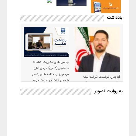
یادداشت
چالش های مدیریت قطعات
خسارتی (داغی) خودروهای
موضوع بیمه نامه های بدنه و
آیا پازل موفقیت شرکت بیمه
شخص ثالث در صنعت بیمه
حکمت صبا در سال ۱۴۰۵ کامل می
شود؟!
به روایت تصویر