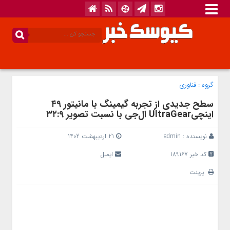
گروه :
فناوری
سطح جدیدی از تجربه گیمینگ با مانیتور ۴۹
اینچیUltraGear ال‌جی با نسبت تصویر ۳۲:۹
نویسنده :
admin
21 اردیبهشت 1402
کد خبر 189167
ایمیل
پرینت