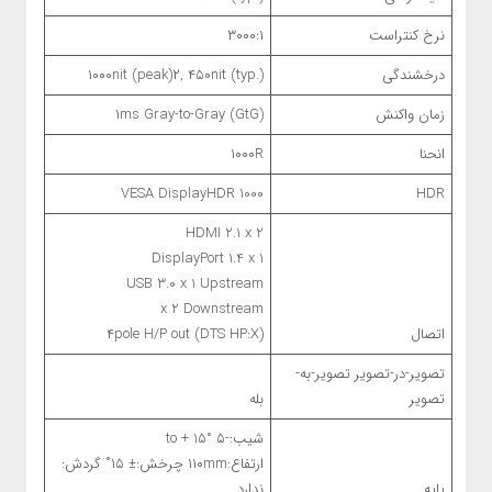
نرخ کنتراست
۳۰۰۰:۱
درخشندگی
, ۴۵۰nit (typ.)
۲
۱۰۰۰nit (peak)
زمان واکنش
۱ms Gray-to-Gray (GtG)
انحنا
۱۰۰۰R
VESA DisplayHDR 1000
HDR
HDMI 2.1 x 2
DisplayPort 1.4 x 1
USB 3.0 x 1 Upstream
x 2 Downstream
اتصال
۴pole H/P out (DTS HP:X)
تصویر-در-تصویر تصویر-به-
تصویر
بله
شیب:-۵ to + 15°
ارتفاع:۱۱۰mm چرخش:± ۱۵˚ گردش:
پایه
ندارد