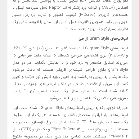
دارا بودن صفحه نمایش ۱۵٫۶ اینچی OLED با پوشش ضد تابش و کم
انعکاس (AGLR) و تراشه پردازشگر Raptor Lake نسل سیزدهم اینتل با
هسته‌های کاربردی (P-Cores) کیفیت تصویر و قدرت پردازش بسیار
خوبی نیز دارد. همچنین قابلیت حمل آسان این مدل با افزوده شدن یک
آداپتور بسیار کوچک بهبود یافته است.
۱
لپ‌تاپ‌های
Gram Style
ال‌جی
لپ‌تاپ‌های LG gram Style، در ابعاد ۱۶ و ۱۴ اینچی (مدل‌های ۱۶Z90RS
و ۱۴Z90RS) برای اشخاصی طراحی شده‌اند که علاقه دارند هر جایی که
می‌روند استایل منحصر به فرد خود را به نمایش بگذارند. هر دو مدل
gram Style دارای طراحی شیشه‌ای ظریفی هستند که باعث می‌شود
رنگ‌هایشان به زیبایی بدرخشند و با تغییر زاویه تابش نور حرکت و تغییر
کنند. این میزان از دقت در طراحی در داخل لپ‌تاپ‌های جدید نیز به کار
گرفته شده است. به عنوان مثال یک صفحه لمسی “پنهان” با نور
پس‌زمینه‌ی ملایمی که با لمس کاربر ظاهر می‌شود.
علی‌رغم توجهی که به زیبایی لپ‌تاپ‌های LG gram Style شده است، این
لپ‌تاپ‌ها بسیار فراتر از محصولی فقط زیبا هستند. هر یک از این مدل‌ها
یک صفحه نمایش ۱۶:۱۰ OLED ضد تابش با نرخ تازه‌سازی تصویر بالا
هستند و دارای پردازنده نسل ۱۳ Intel® Core™ و یک درایو (SSD) نسل
۴ NVMe™ می­باشند. مانند تمامی مدل‌های دیگر در مجموعه متنوع