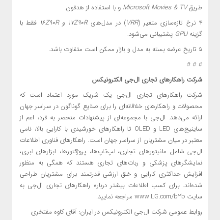
طریق
Microsoft Movies & TV
و با استفاده از هدفون.
۴
نرخ تازه‌سازی متغیر (
VRR
) در مدل‌های
۱۷Z90R
و
۱۶Z90R
فقط با
گزینه
GPU
پشتیبانی می‌شود.
۵
تاریخ عرضه بسته به مدل و بازار ممکن است متفاوت باشد.
# # #
شرکت راهکارها
ی
تجار
ی
ال‌ج
ی
الکترون
یکس
شرکت راهکارهای تجاری ال‌جی یک شریک مورد اعتماد است که
محصولات و راهکارهای خلاقانه‌ای را برای صنایع گوناگون در سراسر جهان
ارائه می‌دهد. ال‌جی با مجموعه‌ای از پیشنهادات منحصر به فرد، اعم از
ساینیج‌های LED و OLED تا راهکارهای خورشیدی با کارایی بالا، نامی
معتبر در میان مشتریان از سراسر جهان است. راهکارهای فناوری اطلاعات
ال‌جی شامل مانیتور‌های تجاری، لپ‌تاپ‌ها، پروژکتورها، ابزارهای ابری،
نمایشگرهای پزشکی و ربات‌های تجاری هستند که همگی به منظور
افزایش حداکثری کارایی و خلق ارزشی قدرتمند برای مشتریان طراحی
شده‌اند. برای کسب اطلاعات بیشتر درباره راهکارهای تجاری ال‌جی به
سایت www.LG.com/b2b مراجعه نمایید.
روابط عمومی شرکت ال‌جی الکترونیکس در ایران: آقای کاوه مفتخری