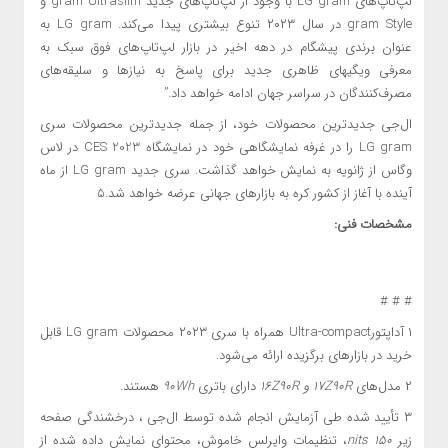
لپ‌تاپ‌های LG gram با وجود از لپ‌تاپ‌های جدید gram Ultraslim و
gram Style در سال ۲۰۲۳ تنوع بیشتری پیدا می‌کند. LG gram به
عنوان برندی پیشگام در دهه اخیر در بازار لپ‌تاپ‌های فوق سبک به
معرفی ویگی­های ظاهری جدید برای پاسخ به نیازها و سلیقه‌های
مصرف‌کنندگان در سراسر جهان ادامه خواهد داد.”
ال‌جی جدیدترین محصولات خود، از جمله جدیدترین محصولات سری
LG gram را در غرفه نمایشگاهی خود در نمایشگاه CES 2023 در لاس
وگاس از ژانویه به نمایش خواهد گذاشت. سری جدید LG gram از ماه
آینده با آغاز از کشور کره به بازارهای جهانی عرضه خواهد شد.
۵
مشخصات فنی:
# # #
۱
آداپتورUltra-compact همراه با سری ۲۰۲۳ محصولات LG gram قابل
خرید در بازارهای برگزیده ارائه می‌شود.
۲
مدل‌های
۱۷Z90R
و
۱۶Z90R
دارای باتری
۹۰Wh
هستند.
۳
تأیید شده طی آزمایش انجام شده توسط ال‌جی ، درخشندگی صفحه
زیر
۱۵۰ nits
، تنظیمات وایرلس خاموش، محتوای نمایش داده شده از