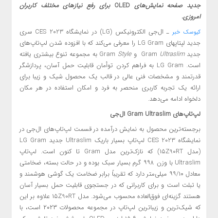
جدید صفحه نمایش‌های
OLED
برای رفع نیازهای مختلف کاربران
امروزی.
ـ ال‌جی الکترونیکس (LG) در نمایشگاه CES 2023 سری
کیوسک خبر
جدید لپ­تاپ­های LG Gram را معرفی می‌کند که با افزوده شدن لپ‌تاپ‌های
جدید Gram
Ultraslim
و Gram
Style
به مجموعه تنوع بیشتری یافته
است. LG Gram به فراهم کردن توأمان قابلیت حمل آسان، پردازشگر
قدرتمند و مشخصات فنی عالی در قالب یک محصول شیک و زیبا برای
ارائه یک تجربه کاربری منحصر به فرد و امکان استفاده در هر مکان
دلخواه ادامه می‌دهد.
لپ‌تاپ‌های
Gram Ultraslim
ال‌جی
برجسته‌ترین محصول به نمایش درآمده در قسمت لپ‌تاپ‌های ال‌جی در
نمایشگاه CES 2023 لپ‌تاپ بسیار باریک Ultraslim جدید LG Gram
(مدل ۱۵Z90RT) که نازک‌ترین مدل Gram تا کنون است. لپ‌تاپ
Ultraslim با وزن ۹۹۸ گرم بسیار سبک بوده و در حالت بسته، ضخامتی
معادل ۹۹/۱۰ میلی‌متر دارد که تقریباً برابر ضخامت یک گوشی هوشمند و
یا تبلت است و برای کاربرانی که در جستجوی قابلیت‌ حمل بسیار آسان
هستند گزینه‌ای فوق‌العاده محسوب می‌شود. مدل ۱۵Z90RT علاوه بر این
که شیک‌ترین و زیباترین لپ‌تاپ در مجموعه محصولات ۲۰۲۳ است، با