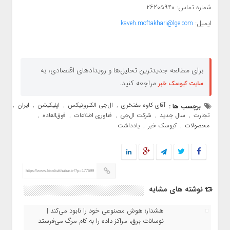
شماره تماس: ۲۶۲۰۵۹۴۰
ایمیل:
kaveh.moftakhari@lge.com
برای مطالعه جدیدترین تحلیل‌ها و رویدادهای اقتصادی، به
مراجعه کنید.
سایت کیوسک خبر
آقای کاوه مفتخری
ال‌جی الکترونیکس
اپلیکیشن
ایران
برچسب ها :
,
,
,
,
تجارت
سال جدید
شرکت ال‌جی
فناوری اطلاعات
فوق‌العاده
,
,
,
,
,
محصولات
کیوسک خبر
یادداشت
,
,
https://www.kioskekhabar.ir/?p=177699
نوشته های مشابه
هشدار؛ هوش مصنوعی خود را نابود می‌کند |
نوسانات برق، مراکز داده را به کام مرگ می‌فرستد