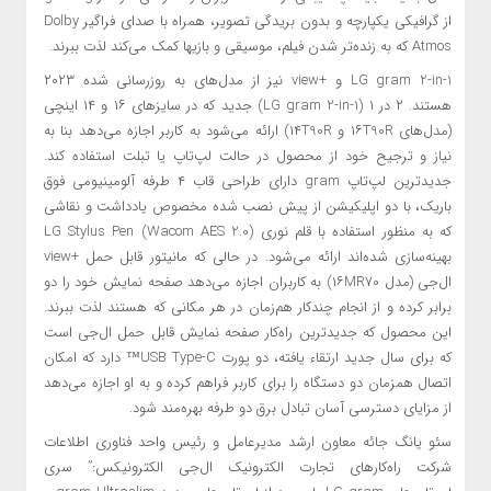
از گرافیکی یکپارچه و بدون بریدگی تصویر، همراه با صدای فراگیر Dolby
Atmos که به زنده‌تر شدن فیلم‌، موسیقی و بازی­ها کمک می‌کند لذت ببرند.
LG gram 2-in-1 و +view نیز از مدل‌های به روزرسانی شده ۲۰۲۳
هستند. ۲ در ۱ (LG gram 2-in-1) جدید که در سایزهای ۱۶ و ۱۴ اینچی
(مدل‌های ۱۶T90R و ۱۴T90R) ارائه می‌شود به کاربر اجازه می‌دهد بنا به
نیاز و ترجیح خود از محصول در حالت لپ‌تاپ یا تبلت استفاده کند.
جدیدترین لپ‌تاپ gram دارای طراحی قاب ۴ طرفه آلومینیومی فوق
باریک، با دو اپلیکیشن از پیش نصب شده مخصوص یادداشت و نقاشی
که به منظور استفاده با قلم نوری LG Stylus Pen (Wacom AES 2.0)
بهینه‌سازی شده‌اند ارائه می‌شود. در حالی که مانیتور قابل حمل +view
ال‌جی (مدل ۱۶MR70) به کاربران اجازه می‌دهد صفحه نمایش خود را دو
برابر کرده و از انجام چندکار هم‌زمان در هر مکانی که هستند لذت ببرند.
این محصول که جدیدترین راه‌کار صفحه نمایش قابل حمل ال‌جی است
که برای سال جدید ارتقاء یافته، دو پورت USB Type-C™ دارد که امکان
اتصال همزمان دو دستگاه را برای کاربر فراهم کرده و به او اجازه می‌دهد
از مزایای دسترسی آسان تبادل برق دو طرفه بهره‌مند شود.
سئو یانگ جائه معاون ارشد مدیرعامل و رئیس واحد فناوری اطلاعات
شرکت راه‌کارهای تجارت الکترونیک ال‌جی الکترونیکس:” سری