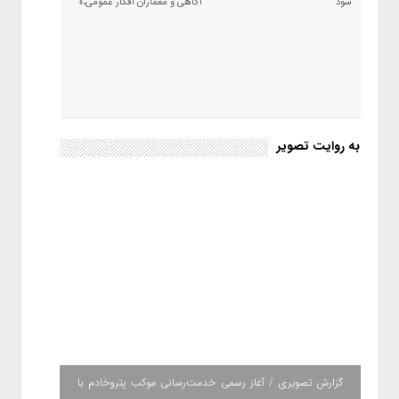
شود
آگاهی و معماران افکار عمومی،»
به روایت تصویر
گزارش تصویری / آغاز رسمی خدمت‌رسانی موکب پتروخادم با