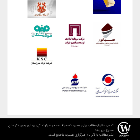
تمامی حقوق مطالب برای "بصیرت"محفوظ است و هرگونه کپی برداری بدون ذکر منبع
ممنوع می باشد.
نشر مطالب با ذکر نام خبرگزاری بصیرت بلامانع است.