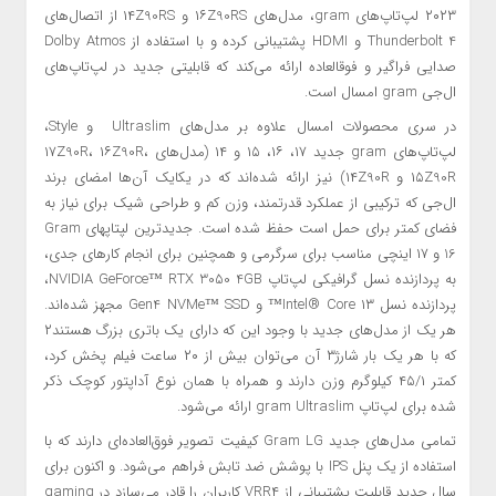
۲۰۲۳ لپ‌تاپ‌های gram، مدل‌های ۱۶Z90RS و ۱۴Z90RS از اتصال‌های
Thunderbolt 4 و HDMI پشتیبانی کرده و با استفاده از Dolby Atmos
صدایی فراگیر و فوق­العاده ارائه می‌کند که قابلیتی جدید در لپ‌تاپ‌های
ال‌جی gram امسال است.
در سری محصولات امسال علاوه بر مدل‌های Ultraslim و Style،
لپ‌تاپ‌های gram جدید ۱۷، ۱۶، ۱۵ و ۱۴ (مدل‌های ۱۷Z90R، ۱۶Z90R،
۱۵Z90R و ۱۴Z90R) نیز ارائه شده‌اند که در یکایک آن‌ها امضای برند
ال‌جی که ترکیبی از عملکرد قدرتمند، وزن کم و طراحی شیک برای نیاز به
فضای کمتر برای حمل است حفظ شده است. جدیدترین لپ­تاپ­های Gram
16 و ۱۷ اینچی مناسب برای سرگرمی و همچنین برای انجام کارهای جدی،
به پردازنده نسل گرافیکی لپ‌تاپ NVIDIA GeForce™ RTX 3050 4GB،
پردازنده نسل ۱۳ Intel® Core™ و Gen4 NVMe™ SSD مجهز شده‌اند.
هر یک از مدل‌های جدید با وجود این که دارای یک باتری بزرگ هستند
۲
که با هر یک بار شارژ
۳
آن می‌توان بیش از ۲۰ ساعت فیلم پخش کرد،
کمتر ۴۵/۱ کیلوگرم وزن دارند و همراه با همان نوع آداپتور کوچک ذکر
شده برای لپ‌تاپ gram Ultraslim ارائه می‌شود.
تمامی مدل‌های جدید Gram LG کیفیت تصویر فوق‌العاده‌ای دارند که با
استفاده از یک پنل IPS با پوشش ضد تابش فراهم می‌شود. و اکنون برای
سال جدید قابلیت پشتیبانی از VRR
۴
کاربران را قادر می‌سازد در gaming