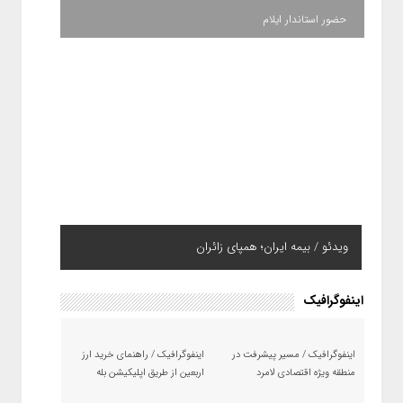
حضور استاندار ایلام
ویدئو / بیمه ایران؛ همپای زائران
اینفوگرافیک
اینفوگرافیک / مسیر پیشرفت در
اینفوگرافیک / راهنمای خرید ارز
منطقه ویژه اقتصادی لامرد
اربعین از طریق اپلیکیشن بله