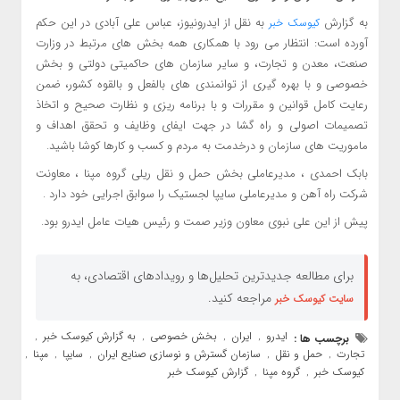
به گزارش
به نقل از ایدرونیوز، عباس علی آبادی در این حکم
کیوسک خبر
آورده است: انتظار می رود با همکاری همه بخش های مرتبط در وزارت
صنعت، معدن و تجارت، و سایر سازمان های حاکمیتی دولتی و بخش
خصوصی و با بهره گیری از توانمندی های بالفعل و بالقوه کشور، ضمن
رعایت کامل قوانین و مقررات و با برنامه ریزی و نظارت صحیح و اتخاذ
تصمیمات اصولی و راه گشا در جهت ایفای وظایف و تحقق اهداف و
ماموریت های سازمان و درخدمت به مردم و کسب و کارها کوشا باشید.
بابک احمدی ، مدیرعاملی بخش حمل و نقل ریلی گروه مپنا ، معاونت
شرکت راه آهن و مدیرعاملی سایپا لجستیک را سوابق اجرایی خود دارد .
پیش از این علی نبوی معاون وزیر صمت و رئیس هیات عامل ایدرو بود.
برای مطالعه جدیدترین تحلیل‌ها و رویدادهای اقتصادی، به
مراجعه کنید.
سایت کیوسک خبر
ایدرو
ایران
بخش خصوصی
به گزارش کیوسک خبر
برچسب ها :
,
,
,
,
تجارت
حمل و نقل
سازمان گسترش و نوسازی صنایع ایران
سایپا
مپنا
,
,
,
,
,
کیوسک خبر
گروه مپنا
گزارش کیوسک خبر
,
,