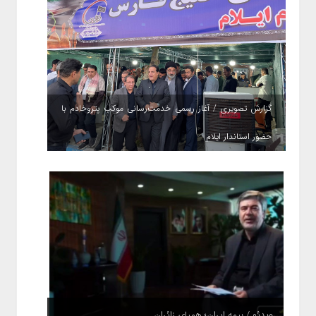
گزارش تصویری / آغاز رسمی خدمت‌رسانی موکب پتروخادم با
حضور استاندار ایلام
ویدئو / بیمه ایران؛ همپای زائران