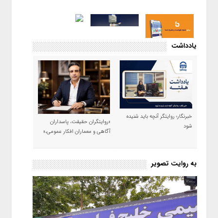
یادداشت
خبرنگار؛ روایتگر آنچه باید شنیده
«روایتگران حقیقت، پاسداران
شود
آگاهی و معماران افکار عمومی،»
به روایت تصویر