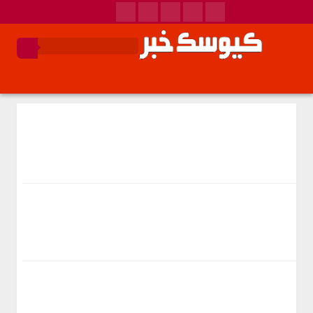
گروه :
فناوری
در آستانه رویدادCES 2023
سامسونگ از تلویزیون‌های جدید سری ۲۰۲۳ خود
رونمایی کرد
نویسنده :
admin
14 دی 1401
کد خبر 177570
ایمیل
پرینت