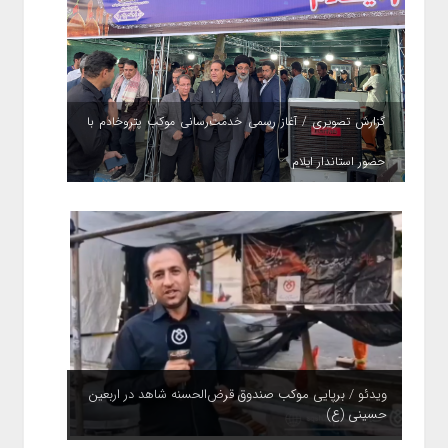
گزارش تصویری / آغاز رسمی خدمت‌رسانی موکب پتروخادم با
حضور استاندار ایلام
ویدئو / برپایی موکب صندوق قرض‌الحسنه شاهد در اربعین
حسینی (ع)