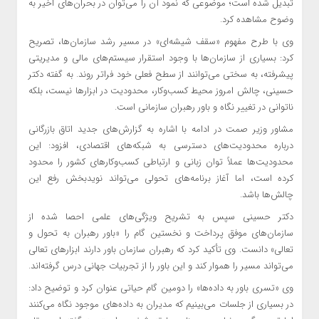
تبدیل شده است؛ موضوعی که نمود آن را می‌توان در بحران‌های اخیر به
وضوح مشاهده کرد.
وی با طرح مفهوم «سقف شیشه‌ای» در مسیر رشد سازمان‌ها، تصریح
کرد: بسیاری از سازمان‌ها با وجود استقرار سیستم‌های مالی و مدیریتی
پیشرفته، به سختی می‌توانند از سطح فعلی خود فراتر روند. به گفته دکتر
حسینی، چالش امروز محیط کسب‌وکار، محدودیت در ابزارها نیست، بلکه
ناتوانی در تغییر نگاه و باور رهبران سازمانی است.
مشاور وزیر صمت در ادامه با اشاره به گزارش‌های جدید اتاق بازرگانی
درباره محدودیت‌های دسترسی به شبکه‌های اقتصادی، افزود: این
محدودیت‌ها عملاً توان زبانی و ارتباطی کسب‌وکارهای کشور را محدود
کرده است، اما آغاز برنامه‌های تحولی می‌تواند نویدبخش رفع این
چالش‌ها باشد.
دکتر حسینی سپس به تشریح ویژگی‌های علمی احصا شده از
سازمان‌های موفق پرداخت و نخستین گام را «باور رهبران به تحول و
تعالی» دانست. وی تأکید کرد که رهبران سازمان باور دارند ابزارهای تعالی
می‌تواند مسیر را هموار کند و این باور را از تجربیات جهانی درس گرفته‌اند.
وی «تسری باور به داده‌ها» را دومین گام حیاتی عنوان کرد و توضیح داد:
در بسیاری از جلسات می‌بینیم که مدیران به داده‌های موجود نگاه می‌کنند