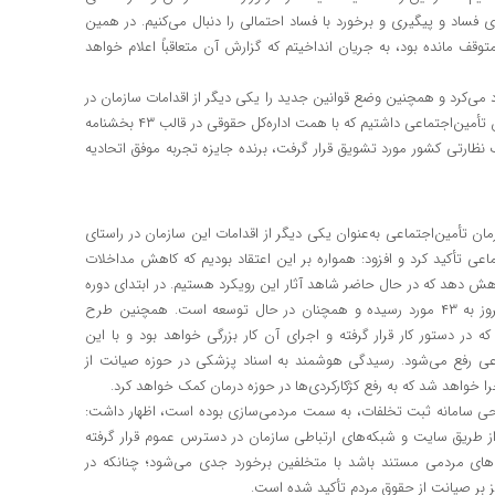
ای فساد و پیگیری و برخورد با فساد احتمالی را دنبال می‌کنیم. در همین
توقف مانده بود، به جریان انداخیتم که گزارش آن متعاقباً اعلام خواهد
د می‌کرد و همچنین وضع قوانین جدید را یکی دیگر از اقدامات سازمان در
حوزه مبارزه با فساد دانست و گفت: حدود دو هزار بخشنامه در سازمان تأمین‌اجتماعی داشتیم که با همت اداره‌کل حقوقی در قالب ۴۳ بخشنامه
 نظارتی کشور مورد تشویق قرار گرفت، برنده جایزه تجربه موفق اتحادیه
ن تأمین‌اجتماعی به‌عنوان یکی دیگر از اقدامات این سازمان در راستای
ماعی تأکید کرد و افزود: همواره بر این اعتقاد بودیم که کاهش مداخلات
 کاهش دهد که در حال حاضر شاهد آثار این رویکرد هستیم. در ابتدای دوره
جدید مدیریتی، سازمان ۳۰ خدمت غیر حضوری ارائه می‌کرد که امروز به ۴۳ مورد رسیده و همچنان در حال توسعه است. همچنین طرح
ر دستور کار قرار گرفته و اجرای آن کار بزرگی خواهد بود و با این
اعی رفع می‌شود. رسیدگی هوشمند به اسناد پزشکی در حوزه صیانت از
ا خواهد شد که به رفع کژکارکردی‌ها در حوزه درمان کمک خواهد کرد.
راحی سامانه ثبت تخلفات، به سمت مردمی‌سازی بوده است، اظهار داشت:
ز طریق سایت و شبکه‌های ارتباطی سازمان در دسترس عموم قرار گرفته
های مردمی مستند باشد با متخلفین برخورد جدی می‌شود؛ چنانکه در
 بر صیانت از حقوق مردم تأکید شده است.