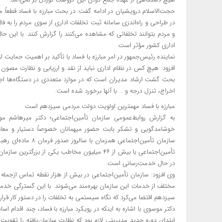
حجت‌الاسلام درویشیان در ادامه گفت: در بحث مبارزه با فساد قطعاً م
در طراحی و راه‌اندزی سامانه ثبت تخلفات اداری از سوی مردم را به فا
و مردم بتوانند تخلفاتی که مشاهده می‌کنند را گزارش کنند. با این ح
اداری کشور مؤثر است.
نماینده رئیس‌جمهور در امر مبارزه با فساد با تأکید بر اهمیت حمایت 
افزود: هیچ کس در نظام اداری نباید از نقد و ارزیابی و نظارت مصون
بحث گشت ارشاد مدیران است که در موارد متعددی در دستگاه‌ها اجرا 
اخراج، تنزل درجه و … با آنها برخورد شده است.
مبارزه با فساد مهمترین اولویت دولت مردمی سیزدهم است
به گزارش روابط‌عمومی سازمان تأمین‌اجتماعی؛ دکتر میرهاشم م
خوشامدگویی و تشکر بابت حضور میهمانان خصوصاً دستیار و معاون
سازمان تأمین‌اجتماعی
تأمین‌اجتماعی با بیش از ۴۶ میلیون مخاطب یکی ا
در حال خدمت‌رسانی است.
وی افزود: سازمان تأمین‌اجتماعی در بیش از هزار نقطه تماس ازجمله 
مختلف از خدمات این سازمان بهره‌مند می‌شوند. با این گسترگی خدم
سیزدهم اقتضا می‌کرد که نگاه سیستمی به تخلفات را در دستور کار قرار
دکتر موسوی با اشاره به اینکه در رویکرد مبارزه با فساد، چند اقدام اسا
ابتدای دوره جدید مدیریتی لازم بود که نظارت سازمان‌یافته را تقویت 