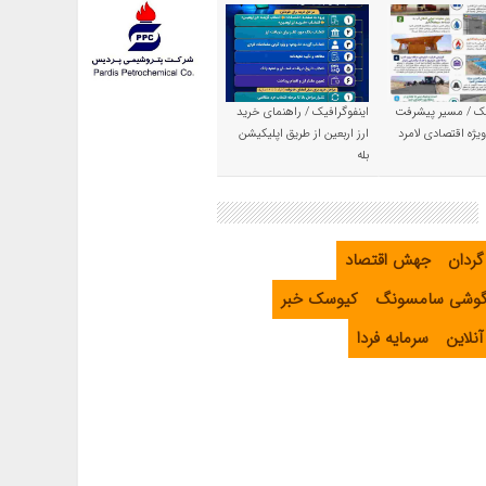
یک / مسیر پیشرفت
اینفوگرافیک / راهنمای خرید
یژه اقتصادی لامرد
ارز اربعین از طریق اپلیکیشن
بله
گردان
جهش اقتصاد
گوشی سامسونگ
کیوسک خبر
نلاین
سرمایه فردا