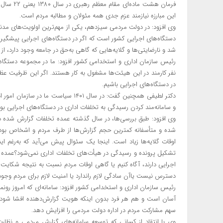
فرمان هشت
این مبارزه نیازمند عزم جدی همه مئولان و مطالبه مردم است.
وی افزود: در دولت مردمی سیزدهم، یکی از مهم‌ترین اولویت‌های مدنظر
دستگاه‌های اجرایی کشور است که اگر در دستگاه‌های اجرایی پیشگیری
شد و نارضایتی‌ها و گلایه‌هایی که گاهی به‌حق در جامعه وجود دارد، از
نفر کارمند در این هیئت‌ها مشغول به کار هستند. اگر این ظرفیت عظیم
در دستگاه‌های اجرایی باشیم.
دکتر لطیفی همچنین گفت: در سال ۱۴۰۱ س
و سامانه‌مند کردن رسیدگی به تخلفات اداری در دستگاه‌های اجرایی ب
وی افزود: طبق بررسی‌ها، در سال گذشته عمده تخلفات گزارش شده د
شده و متأسفانه کمترین حجم گزارش‌ها از طرف مردم و اشخاص بوده 
اوقات گلایه‌ها زیاد است. اینجا یک سئوال پیش می‌آید که به‌رغم ای
تشکیل پرونده و رسیدگی در هیأت‌های تخلفات اداری نمی‌شود؟عمده م
اجرایی دارند، آگاه کنیم یا گاهی اوقات مردم نسبت به نتیجه شکایت اح
دسترس نیست یاآن سادگی لازم راندارد یا امنیت لازم برای مردم وجود 
رئیس سازمان اداری و استخدامی کشور افزود: سامانه‌ای که امروز رون
آسان است و هم هر فرد بدون اینکه هویت گزارش‌دهنده افشا شود، می
سهم مشارکت مردم در اداره دولت مردمی را افزایش دهد.
وی با انتقاد از کسانی که توسعه سامانه‌های گزارش مردمی و نظارت 