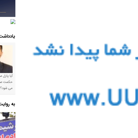
یادداشت
آیا پازل 
می شود؟!
به روای