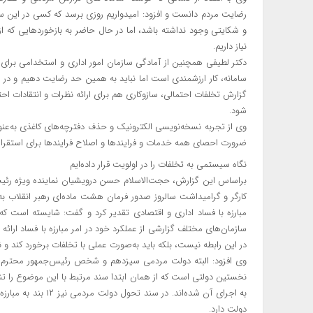
رضایت مردم دانست و افزود: امیدواریم روزی برسد که کسی در این س
و شکایتی وجود نداشته باشد، اما در حال حاضر به بازخوردهایی ک
نیاز داریم.
دکتر لطیفی همچنین از آمادگی سازمان امور اداری و استخدامی برای ت
سامانه، کار ارزشمندی است اما نباید به همین حد رضایت دهیم و در
گزارش تخلفات احتمالی، سازوکاری هم برای ارائه نظرات و انتقادات اح
شود.
وی از تجربه نسخه‌نویسی الکترونیک و حذف دفترچه‌های کاغذی به‌عنوا
ضرورت احصای همه خدمات و فرایندها و اصلاح فرایندها برای استقرار 
نگاه سیستمی به تخلفات را در اولویت قرار داده‌ایم
براساس این گزارش، حجت‌الاسلام حسن درویشیان نماینده ویژه رئیس‌ج
کارگر و گرامیداشت سالروز صدور فرمان هشت ماده‌ای رهبر انقلاب به سر
مبارزه با فساد اداری و اقتصادی تقدیر کرد و گفت: شایسته است که
سازمان‌های مختلف گزارشی از عملکرد خود در امر مبارزه با فساد ارائه
در این رابطه نیست، بلکه باید به‌صورت عملی با تخلفات برخورد کند و 
وی افزود: البته دولت مردمی سیزدهم و شخص رئیس‌جمهور محترم از 
نخستین دولتی است که از همان ابتدا سند مرتبط با این موضوع را تنظ
به اجرای آن شده‌اند
دولت دارد.