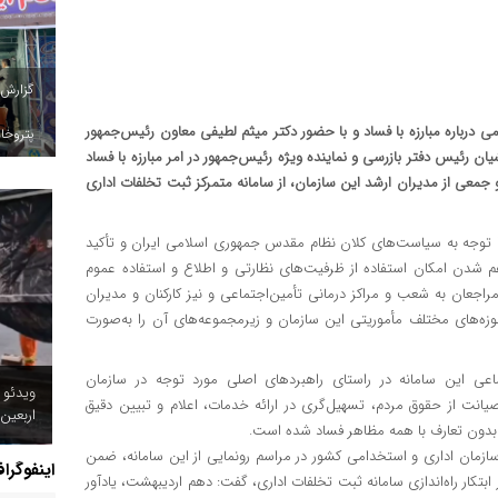
گزارش
 درباره مبارزه با فساد و با حضور دکتر میثم لطیفی معاون رئیس‌جمهور
پتروخاد
رئیس دفتر بازرسی و نماینده ویژه رئیس‌جمهور در امر مبارزه با فساد
معی از مدیران ارشد این سازمان، از سامانه متمرکز ثبت تخلفات اداری
 با توجه به سیاست‌های کلان نظام مقدس جمهوری اسلامی ایران و تأکید
هم شدن امکان استفاده از ظرفیت‌های نظارتی و اطلاع و استفاده عموم
مراجعان به شعب و مراکز درمانی تأمین‌اجتماعی و نیز کارکنان و مدیران
حوزه‌های مختلف مأموریتی این سازمان و زیرمجموعه‌های آن را به‌صورت
ماعی این سامانه در راستای راهبردهای اصلی مورد توجه در سازمان
ویدئو 
انت از حقوق مردم، تسهیل‌گری در ارائه خدمات، اعلام و تبیین دقیق
اربعین
 بدون تعارف با همه مظاهر فساد شده است.
زمان اداری و استخدامی کشور در مراسم رونمایی از این سامانه، ضمن
اینفوگرا
ابتکار راه‌اندازی سامانه ثبت تخلفات اداری، گفت: دهم اردیبهشت، یادآور