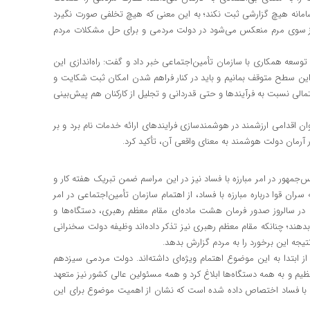
امانه‌ هیچ گزارشی ثبت نکند؛ به این معنی که هیچ تخلفی صورت نگیرد
ه از سوی مرم منعکس می‌شود در دولت مردمی و برای حل مشکلات مردم
وسعه همکاری با سازمان تأمین‌اجتماعی خبر داد و گفت: راه‌اندازی این
 این سطح متوقف بمانیم و باید در کنار فراهم شدن امکان ثبت شکایت و
تمالی نسبت به فرآیندها و حتی قدردانی و تجلیل از کارکنان هم پیش‌بینی
ن اقدامی ارزشمند در هوشمندسازی فرایندهای ارائه خدمات نام برد و بر
آرمان دولت هوشمند به معنای واقعی آن، تأکید کرد.
مهور در امر مبارزه با فساد نیز در این مراسم ضمن تبریک هفته کار و
ان قوا درباره مبارزه با فساد، از اهتمام سازمان تأمین‌اجتماعی در امر
 در سالروز صدور فرمان هشت ماده‌ای مقام معظم رهبری، دستگاه‌ها و
 بدهند؛ چنانکه مقام معظم رهبری نیز تذکر داده‌اند وظیفه دولت سخنرانی
نتیجه این برخورد را به مردم گزارش بدهد.
ابتدا به این موضوع اهتمام ویژه‌ای داشته‌اند. دولت مردمی سیزدهم
یم و به همه دستگاه‌ها ابلاغ کرد و همه مسئولین عالی کشور نیز متعهد
. در سند تحول دولت مردمی نیز ۱۲ بند به مبارزه با فساد اختصاص داده شده است که نشان از اهمیت موضوع برای این