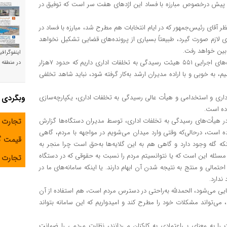
 ماده‌ای مقام معظم رهبری در سال ۱۳۸۰ یعنی ۲۲ سال پیش درخصوص مبارزه با فساد این اژدهای هفت سر است که توفیق در
 آقای رئیس‌جمهور که در ایام انتخابات هم مطرح شد، مبارزه با فساد در
 لازم صورت گیرد، طبیعتاً بسیاری از پرونده‌های قضایی تشکیل نخواهد
 بین خواهد رفت.
اینفوگراف
رئیس سازمان اداری و استخدامی کشور افزود: ما در مجموعه دستگاه‌های اجرایی ۵۵۱ هیئت رسیدگی به تخلفات اداری داریم که حدود ۷هزار
در منطقه و
، به خوبی و با اراده مدیران ارشد به‌کار گرفته شود، نباید شاهد تخلفی
یاست ما در سازمان امور اداری و استخدامی و هیأت عالی رسیدگی به تخلفات اداری، یکپارچه‌سازی
وبگردی
وده است.
ر هیأت‌های رسیدگی به تخلفات اداری، توسط مدیران دستگاه‌ها گزارش
تجارت 
است، درحالی‌که وقتی وارد میدان می‌شویم در مواجهه با مردم، گاهی
قیمت 
نکه گله وجود دارد و گاهی هم به این گلایه‌ها به‌حق است چرا منجر به
سئله این است که یا نتوانسیتم مردم را نسبت به حقوقی که در دستگاه
تجارت آ
تمالی و منتج به نتیجه شدن آن ابهام دارند. یا اینکه سامانه‌های ما در
ندارد.
مایی می‌شود، الحمدلله به‌راحتی در دسترس مردم است، هم استفاده از آن
‌تواند مشکلات خود را مطرح کند و امیدواریم که این سامانه بتواند
را به معنای بی‌اعتمادی به کارکنان می‌دانند، نظارت مردمی را ضمانت