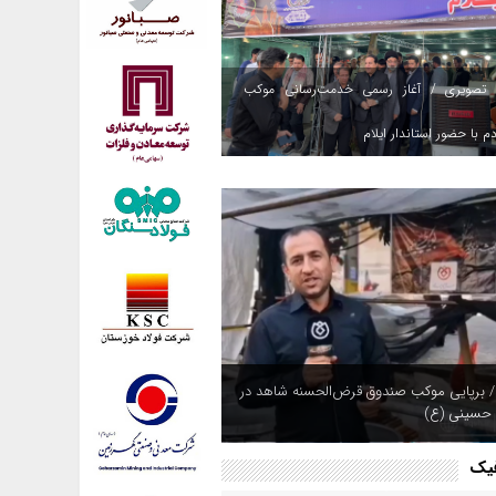
 تصویری / آغاز رسمی خدمت‌رسانی موکب
م با حضور استاندار ایلام
/ برپایی موکب صندوق قرض‌الحسنه شاهد در
 حسینی (ع)
فیک