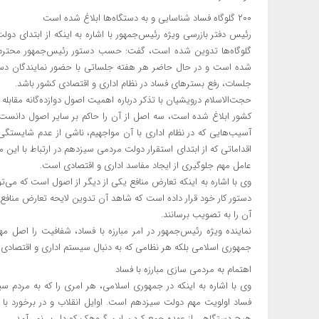
۲۰۰ گلوگاه فساد شناسایی و به دستگاه‌ها ابلاغ شده است
گلوگاه‌ها تدوین شده است، گفت: حسب دستور رئیس‌جمهور محترم، مجم
شده است و در حال حاضر هر هفته جلساتی با حضور نمایندگان دستگاه‌
جلسات، رفع بسترهای فساد در نظام اداری و اقتصادی کشور باشد.
حجت‌الاسلام درویشیان با تذکر درباره اهمیت اصول دوازده‌گانه مقاب
کشور ابلاغ شده است، سه اصل از آن را حاکم بر سایر اصول دانست 
آسیب‌هایی که در نظام اداری با آن مواجهیم، ناشی از عدم شایستگ
اقداماتی که از ابتدای استقرار دولت مردمی سیزدهم در ارتباط با این
عامل مهم جلوگیری از ایجاد مفاسد اداری و اقتصادی است.
وی با اشاره به اینکه تعارض منافع یکی از دیگر از اصول است که می‌ت
دستور کار خود قرار داده است که شاهد آن تدوین لایحه تعارض منافع
آن را به تصویب برسانند.
نماینده ویژه رئیس‌جمهور در امر مبارزه با فساد، شفافیت را اصل مهم 
جمهوری اسلامی بلکه هر نظامی که به دنبال سیستم اداری و اقتصادی ک
اهتمام به مردمی سازی مبارزه با فساد
وی با اشاره به اینکه در جمهوری اسلامی، هر امری را که به مردم س
فساد اولویت مهم دولت سیزدهم است. اوایل انقلاب و در برخورد با 
هیچ دستگاهی از عهده جمع کردن این گروهک کوردل بر نمی‌آمد.