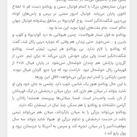
دوران ستاره‌های بزرگ با اتمام فوتبال مسی و رونالدو دست کم تا اطلاع
ثانوی پایان می‌یابد. فوتبال امروز مبتنی بر پرس و پاس‌های کوتاه
پی‌درپی شگفت‌انگیز است. روح گواردیولا بر مناطق پیشرفته فوتبال جهان
حاکم است. جام ملت‌های اروپا موید این مدعا بود.
رونالدو به قول نیمار هیولاست. چنین هیولایی به درد گواردیولا و کلوپ و
بایرن و … نمی‌خورد. حتی زیدان هم وقتی که دوباره مربی رئال شد، گفت
که رونالدو را لازم ندارد. بی رونالدو هر تیمی، تیم‌تر است. رونالدو
شگفت‌انگیز است ولی برای خودش بازی می‌کند نه برای تیم. حتی از
گل‌زدن یارانش هم چندان خوشحال نمی‌شود. در پایان فینال ۲۰۱۸ از
قهرمانی رئال خوشحال نبود. ناراحت بود که چرا جزو گلزنان فینال نبوده.
چنین بازیکنی را کمتر تیم بزرگی می‌خواهد؛ لااقل این روزها.
با این حال رونالدو هنوز یک شانس خوب دارد. چلسی به جای خود ولی او
شاید بتواند در میلان هم بازی کند. برای میلان درخشش در لیگ قهرمانان
از نان شب واجب‌تر است. ضمنا میلانی‌ها پیرپسند هستند! زلاتان را
گرامی داشته‌اند و رونالدو را هم ممکن چند سال در تیمشان نگه دارند.
رونالدو می‌تواند بزرگی را به میلان بازگرداند، میلان هم می‌تواند تیمی
باشد در خدمت درخشش و تداوم بزرگی او. هیولا شاید بتواند سه سال
موفقیت‌آمیز را در میلان تجربه کند و سپس به آمریکا یا عربستان برود و
پول پارو کند.»