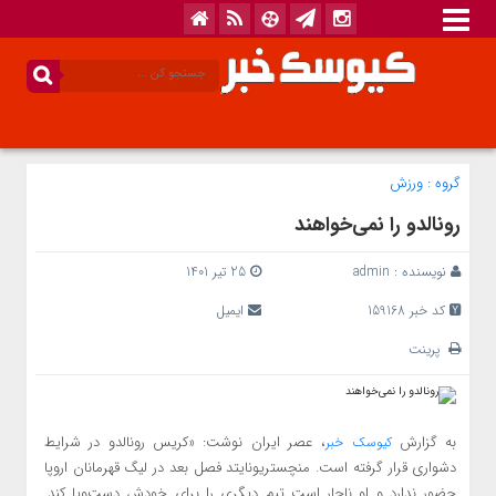
گروه :
ورزش
رونالدو را نمی‌خواهند
نویسنده :
admin
25 تیر 1401
کد خبر 159168
ایمیل
پرینت
به گزارش
، عصر ایران نوشت:‌ «کریس رونالدو در شرایط
کیوسک خبر
دشواری قرار گرفته است. منچستریونایتد فصل بعد در لیگ قهرمانان اروپا
حضور ندارد و او ناچار است تیم دیگری را برای خودش دست‌وپا کند.