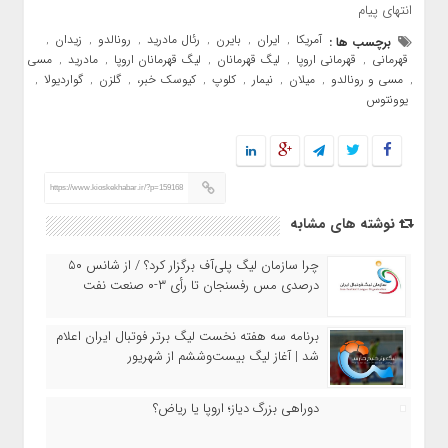
انتهای پیام
آمریکا
ایران
بایرن
رئال مادرید
رونالدو
زیدان
برچسب ها :
,
,
,
,
,
,
قهرمانی
قهرمانی اروپا
لیگ قهرمانان
لیگ قهرمانان اروپا
مادرید
مسی
,
,
,
,
,
مسی و رونالدو
میلان
نیمار
کلوپ
کیوسک خبر،
گلزن
گواردیولا
,
,
,
,
,
,
,
,
یوونتوس
https://www.kioskekhabar.ir/?p=159168
نوشته های مشابه
چرا سازمان لیگ پلی‌آف برگزار کرد؟ / از شانس ۵۰
درصدی مس رفسنجان تا رأی ۳-۰ صنعت نفت
برنامه سه هفته نخست لیگ برتر فوتبال ایران اعلام
شد | آغاز لیگ بیست‌وششم از شهریور
دوراهی بزرگ دیاز؛ اروپا یا ریاض؟