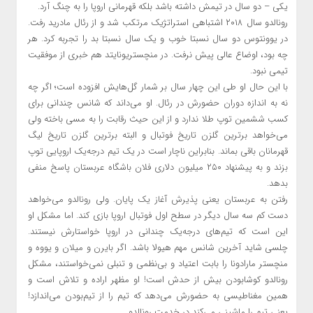
یکی – دو سال در تیمش داشته باشد بلکه قهرمانی اروپا را به چنگ آرد.
رونالدو سال ۲۰۱۸ اشتباهی استراتژیک مرتکب شد و از رئال مادرید رفت.
در یوونتوس دو سال نسبتا خوب و یک سال نسبتا بد را تجربه کرد. هر
چه بود، اوضاع عالی پیش نرفت. در منچستریونایتد هم خبری از موفقیت
تیمی نبود.
با این حال او طی این چهار سال بر شمار گل‌هایش افزوده است؛ اگر چه
نه به اندازه دوران حضورش در رئال. او می‌داند که شانس چندانی برای
کسب ششمین توپ طلا ندارد و از این حیث رقابت را به مسی باخته ولی
می‌خواهد برترین گلزن تاریخ فوتبال و البته برترین گلزن تاریخ لیگ
قهرمانان باقی بماند. بنابراین ناچار است در یک تیم درجه‌یک اروپایی توپ
بزند و به پیشنهاد ۲۵۰ میلیون دلاری فلان باشگاه عربستان پاسخ منفی
بدهد.
رفتن به عربستان یعنی پذیرش آغاز یک پایان. ولی رونالدو می‌خواهد
دست کم سه سال دیگر در سطح اول فوتبال اروپا بازی کند. اما مشکل او
این است که تیم‌های درجه‌یک چندانی در اروپا خواستارش نیستند.
چلسی شاید آخرین شانس مهم هیولا باشد. اگر بایرن و میلان و یووه و
منچستر مارادونا را بابت اعتیاد و بی‌نظمی و تنبلی نمی‌خواستند، مشکل
رونالدو کوشابودن بیش از حدش است! او مظهر اراده و تلاش است و
همین مغناطیسی به حضورش می‌دهد که تیم را از تیم‌بودن می‌اندازد!
یعنی تیم را ماشینی می‌کند در خدمت رونالدو.