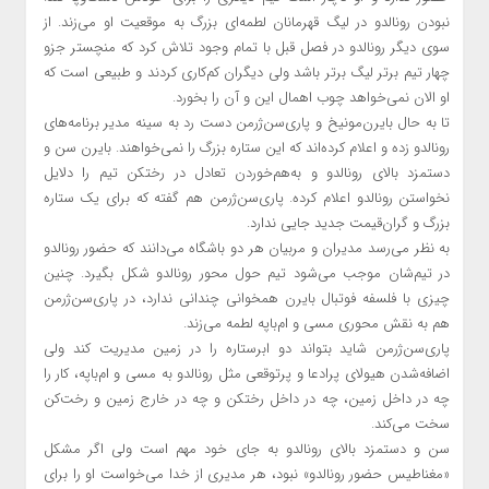
نبودن رونالدو در لیگ قهرمانان لطمه‌ای بزرگ به موقعیت او می‌زند. از
سوی دیگر رونالدو در فصل قبل با تمام وجود تلاش کرد که منچستر جزو
چهار تیم برتر لیگ برتر باشد ولی دیگران کم‌کاری کردند و طبیعی است که
او الان نمی‌خواهد چوب اهمال این و آن را بخورد.
تا به حال بایرن‌مونیخ و پاری‌سن‌ژرمن دست رد به سینه مدیر برنامه‌های
رونالدو زده‌ و اعلام کرده‌اند که این ستاره بزرگ را نمی‌خواهند. بایرن سن و
دستمزد بالای رونالدو و به‌هم‌خوردن تعادل در رختکن تیم را دلایل
نخواستن رونالدو اعلام کرده. پاری‌سن‌ژرمن هم گفته که برای یک ستاره
بزرگ و گران‌قیمت جدید جایی ندارد.
به نظر می‌رسد مدیران و مربیان هر دو باشگاه می‌دانند که حضور رونالدو
در تیم‌شان موجب می‌شود تیم حول محور رونالدو شکل بگیرد. چنین
چیزی با فلسفه فوتبال بایرن همخوانی چندانی ندارد، در پاری‌سن‌ژرمن
هم به نقش محوری مسی و ام‌باپه لطمه می‌زند.
پاری‌سن‌ژرمن شاید بتواند دو ابرستاره را در زمین مدیریت کند ولی
اضافه‌شدن هیولای پرادعا و پرتوقعی مثل رونالدو به مسی و ام‌باپه، کار را
چه در داخل زمین، چه در داخل رختکن و چه در خارج زمین و رخت‌کن
سخت می‌کند.
سن و دستمزد بالای رونالدو به جای خود مهم است ولی اگر مشکل
«مغناطیس حضور رونالدو» نبود، هر مدیری از خدا می‌خواست او را برای