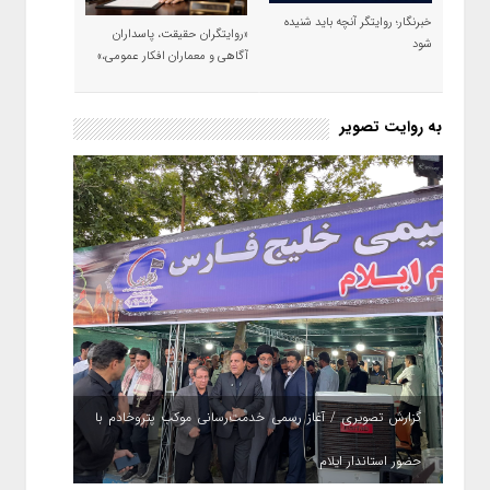
خبرنگار؛ روایتگر آنچه باید شنیده
«روایتگران حقیقت، پاسداران
شود
آگاهی و معماران افکار عمومی،»
به روایت تصویر
گزارش تصویری / آغاز رسمی خدمت‌رسانی موکب پتروخادم با
حضور استاندار ایلام