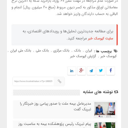
در صورت عدم مراجعه در مهلت مقرر ۶۰ روزه، بازخرید سکه به آخرین نرخ
معاملاتی اوراق مذکور به کسر دیون مربوط (مبلغ ۶۰ میلیون ریال) انجام و
الباقی به حساب دارندگان واریز خواهد شد.
برای مطالعه جدیدترین تحلیل‌ها و رویدادهای اقتصادی، به
مراجعه کنید.
سایت کیوسک خبر
ایران
بانک
بانک مرکزی
بانک ملی
بانک ملی ایران
برچسب ها :
,
,
,
,
,
کیوسک خبر
گزارش کیوسک خبر
,
https://www.kioskekhabar.ir/?p=188820
نوشته های مشابه
مدیرعامل بیمه ملت با صدور پیامی روز خبرنگار را
تبریک گفت
پیام تبریک رئیس پژوهشکده بیمه به مناسبت روز