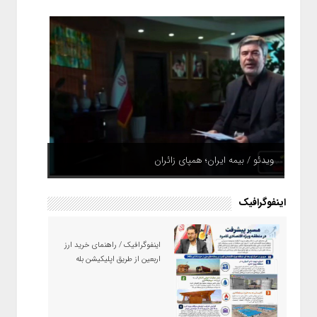
ویدئو / بیمه ایران؛ همپای زائران
اینفوگرافیک
اینفوگرافیک / راهنمای خرید ارز
اربعین از طریق اپلیکیشن بله