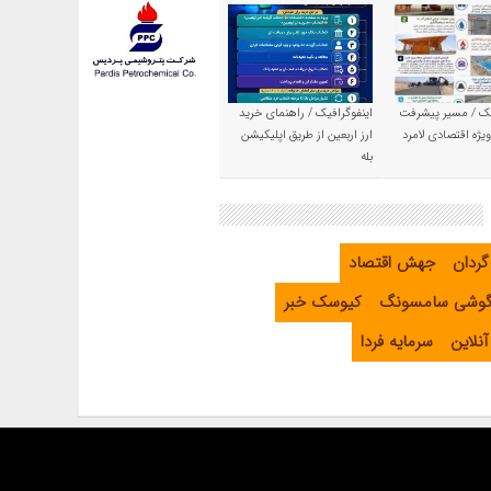
یک / مسیر پیشرفت
اینفوگرافیک / راهنمای خرید
یژه اقتصادی لامرد
ارز اربعین از طریق اپلیکیشن
بله
گردان
جهش اقتصاد
گوشی سامسونگ
کیوسک خبر
نلاین
سرمایه فردا