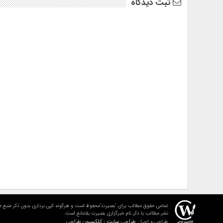
ثبت دیدگاه
تمامی حقوق مطالب برای "بصیرت"محفوظ است و هرگونه کپی برداری بدون ذکر منبع م
نشر مطالب با ذکر نام خبرگزاری بصیرت بلامانع است.
طراحی سایت : کلکسیون طراحی
طراحی و اجرا :