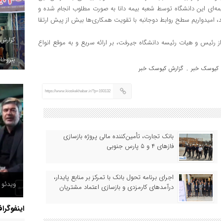
بیمه‌ای این دانشگاه توسط شعبه بیمه دانا به صورت مطلوب انجام شده و
 امیدواریم سطح روابط دوجانبه با تقویت همکاری‌ها بیش از پیش ارتقا
گزارش
رئیس و هیات رئیسه دانشگاه جیرفت، بر ارائه سریع و به موقع انواع
پتروخاد
کیوسک خبر
گزارش کیوسک خبر
,
https://www.kioskekhabar.ir/?p=193132
بانک تجارت، تأمین‌کننده مالی پروژه بازسازی
فازهای ۴ و ۵ پارس جنوبی
اجرای برنامه تحول بانک با تمرکز بر منابع پایدار،
ویدئو /
درآمدهای کارمزدی و بازسازی اعتماد مشتریان
اینفوگرا