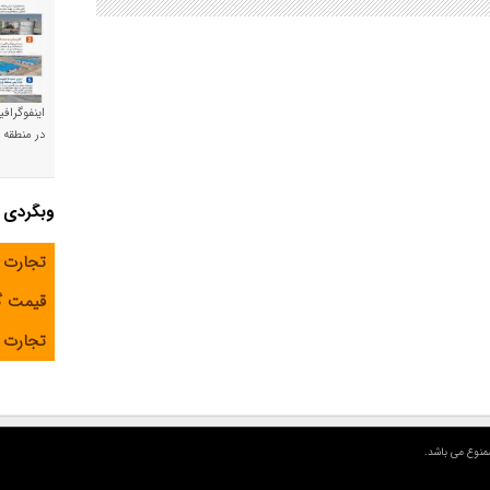
اینفوگراف
در منطقه و
وبگردی
تجارت 
قیمت 
تجارت آ
منوع می باشد.