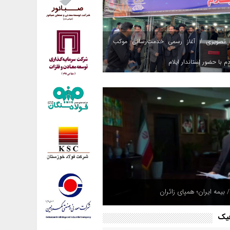
 تصویری / آغاز رسمی خدمت‌رسانی موکب
م با حضور استاندار ایلام
 بیمه ایران؛ همپای زائران
فیک