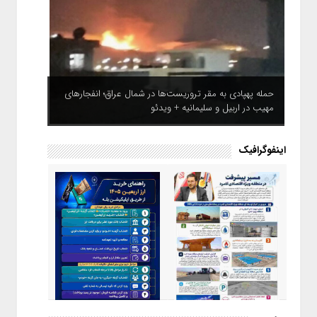
حمله پهپادی به مقر تروریست‌ها در شمال عراق؛ انفجارهای
مهیب در اربیل و سلیمانیه + ویدئو
اینفوگرافیک
اینفوگرافیک / راهنمای خرید ارز