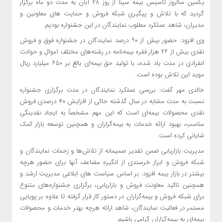
یکمین سالروز تاسیس بیمه سینا از روز ۲۸ آبان به مدت دو ماه برگزار
گردید که با تلاش و پیگیری شبکه فروش و حمایت های معاونین و
مدیران، شاهد عملکرد مطلوب نمایندگان در این جشنواره بودیم.
وی افزود: حضور بیش از ۹۰ درصد نمایندگان در جشنواره فوق و فروش
نقدی بیش از ۲۶ هزار فقره بیمه‌نامه در رشته‌های مختلف اموال ‌و حوادث
انفرادی در مدت یاد شده، با تولید حق بیمه‌ای بالغ بر ۶۵۰ میلیارد ریال
موید این تلاش بوده است.
خالدی مهر گفت: بررسی عملکرد نمایندگان در مدت برگزاری جشنواره
نسبت به مدت مشابه در سال گذشته حاکی از افزایش ۴۰ درصدی فروش
نقدی محصولات بیمه‌ای است که این مهم مشخصاً به ایجاد نقدینگی
مناسب، بهبود ارائه خدمات به بیمه‌گزاران و همچنین توسعه بازار کمک
شایانی کرده است.
مدیریت بازاریابی ضمن تقدیر صمیمانه از تلاش‌ها و زحمات نمایندگان و
شبکه فروش و ابراز خرسندی از انگیزه مضاعف آنها برای حضور هرچه
بیشتر در بازار بیمه افزود: بر اساس سیاست های ابلاغی مدیریت ارشد و
همچنین تاکید معاونت فروش و بازاریابی، برگزاری جشنواره‌های متنوع
برای شبکه فروش و بیمه‌گزاران در دستور کار قرار گرفته تا علاوه بر پویایی
مستمر در فعالیت نمایندگان، شاهد ارائه هرچه بهتر خدمات و محصولات
بیمه‌ای به بیمه‌گزاران گرامی باشیم.