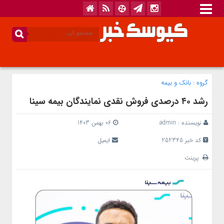
گروه :
بانک‌ و بیمه
رشد ۴۰ درصدی فروش نقدی نمایندگان بیمه سینا
نویسنده :
admin
06 بهمن 1403
کد خبر 252345
ایمیل
پرینت