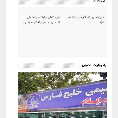
یادداشت
خبرنگار؛ روایتگر آنچه باید شنیده
«روایتگران حقیقت، پاسداران
شود
آگاهی و معماران افکار عمومی،»
به روایت تصویر