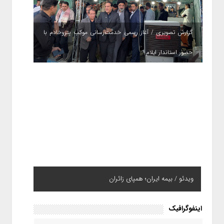
گزارش تصویری / آغاز رسمی خدمت‌رسانی موکب پتروخادم با
حضور استاندار ایلام
ویدئو / بیمه ایران؛ همپای زائران
اینفوگرافیک