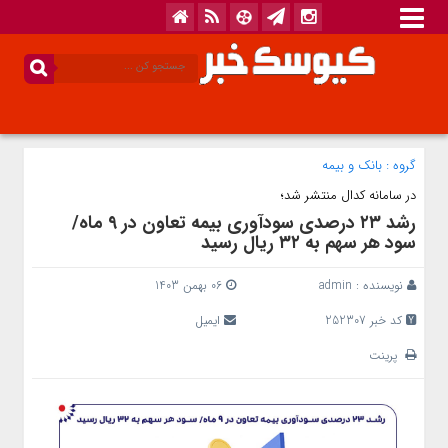
گروه :
بانک‌ و بیمه
در سامانه کدال منتشر شد؛
رشد ۲۳ درصدی سودآوری بیمه تعاون در ۹ ماه/
سود هر سهم به ۳۲ ریال رسید
نویسنده :
admin
06 بهمن 1403
کد خبر 252307
ایمیل
پرینت