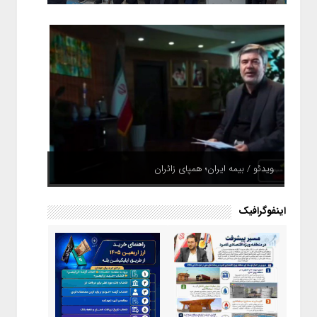
ویدئو / بیمه ایران؛ همپای زائران
اینفوگرافیک