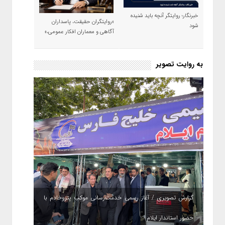
خبرنگار؛ روایتگر آنچه باید شنیده
«روایتگران حقیقت، پاسداران
شود
آگاهی و معماران افکار عمومی،»
به روایت تصویر
گزارش تصویری / آغاز رسمی خدمت‌رسانی موکب پتروخادم با
حضور استاندار ایلام