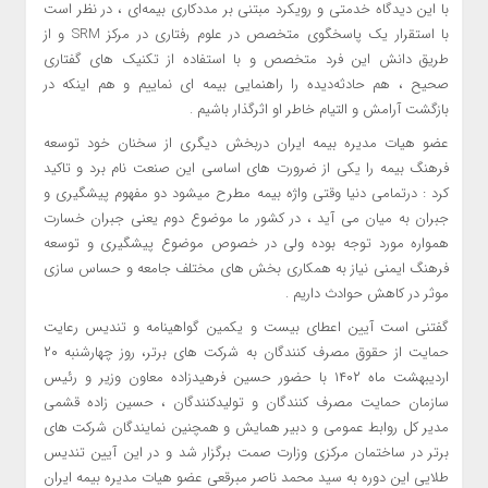
با این دیدگاه خدمتی و رویکرد مبتنی بر مددکاری بیمه‌ای ، در نظر است
با استقرار یک پاسخگوی متخصص در علوم رفتاری در مرکز SRM و از
طریق دانش این فرد متخصص و با استفاده از تکنیک های گفتاری
صحیح ، هم حادثه‌دیده را راهنمایی بیمه ای نماییم و هم اینکه در
بازگشت آرامش و التیام خاطر او اثرگذار باشیم .
عضو هیات مدیره بیمه ایران دربخش دیگری از سخنان خود توسعه
فرهنگ بیمه را یکی از ضرورت های اساسی این صنعت نام برد و تاکید
کرد : درتمامی دنیا وقتی واژه بیمه مطرح میشود دو مفهوم پیشگیری و
جبران به میان می آید ، در کشور ما موضوع دوم یعنی جبران خسارت
همواره مورد توجه بوده ولی در خصوص موضوع پیشگیری و توسعه
فرهنگ ایمنی نیاز به همکاری بخش های مختلف جامعه و حساس سازی
موثر در کاهش حوادث داریم .
گفتنی ا‌ست آیین اعطای بیست و یکمین گواهینامه و تندیس رعایت
حمایت از حقوق مصرف کنندگان به شرکت های برتر، روز چهارشنبه ۲۰
اردیبهشت ماه ۱۴۰۲ با حضور حسین فرهیدزاده معاون وزیر و رئیس
سازمان حمایت مصرف کنندگان و تولیدکنندگان ، حسین زاده قشمی
مدیر کل روابط عمومی و دبیر همایش و همچنین نمایندگان شرکت های
برتر در ساختمان مرکزی وزارت صمت برگزار شد و در این آیین تندیس
طلایی این دوره به سید محمد ناصر مبرقعی عضو هیات مدیره بیمه ایران