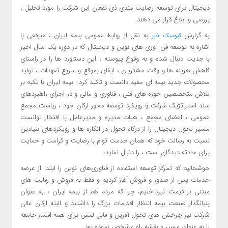
دیجیتال برای توسعه رضایت مندی ذی نفعان این شرکت را مورد تحلیل ،
بررسی و ابلاغ قرار می دهند.
به گزارش
به نقل از روابط عمومی بیمه ایران ، مبرقعی با
کیوسک خبر
اشاره به توسعه فن آوری های نوین و دیجیتال که در دوره یک سال اخیر
با جدیت دنبال شده و به وقوع پیوسته ، این دستاورد ها را در راستای
کاهش هزینه ها و وقت مشتریان ، ایفای بموقع و سریع تعهدات ، تولید
محصولات جدید بیمه ای مفید دانست و تاکید کرد : بیمه ایران با تکیه بر
تلاش متخصصین حوزه های فنی ، فناوری و مالی و در اجرای راهبردهای
سند استراتژیک شرکت و رویکرد توسعه محور ارکان خود ، ریاست مجمع
عمومی ، اعضای مجمع ، هیات مدیره و مدیرعامل با افتخار توانست
مسیر تحول دیجیتال را از درگاه تحول در انگاره ها و رویکردهای بنیادین
نسبت به رسالت خود که همان خدمت توام با رضایت و کرامت و حمایت
برای حادثه دیدگان است ، را دنبال نماید.
خوشحالیم که تمرکز توسعه استفاده از فناوری‌های نوین را ابتدا از عرصه
خدمات پس از صدور و فروش آغاز کردیم و فقط به فروش و رقابت های
مبتنی بر قیمت نپرداختیم، چرا که مردم هم از بیمه ایران ، به عنوان
بنیانگذار صنعت بیمه انتظار اقدامات بزرگ را داشتند و البته ارکان عالی
شرکت نیز چرخش های تحول آفرین و قابل لمس برای همه اقشار جامعه
را به عنوان مسیر و نقشه راه مشخص نموده بود.