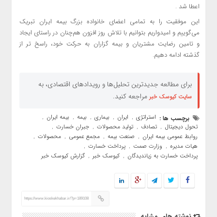
اعطا شد .
این موفقیت را به تمامی اعضای خانواده بزرگ بیمه ایران تبریک
می‌گوییم و امیدواریم بتوانیم با تلاش روز افزون هم‌چنان در راستای ایجاد
و تامین رضایت مشتریان و بیمه گزاران به حرکت خود، راسخ تر از
گذشته ادامه دهیم.
برای مطالعه جدیدترین تحلیل‌ها و رویدادهای اقتصادی، به
مراجعه کنید.
سایت کیوسک خبر
استراتژی
ایران
بیماری
بیمه
بیمه ایران
برچسب ها :
,
,
,
,
,
تحول دیجیتال
تصادف
تولید محصولات
جبران خسارت
,
,
,
,
روابط عمومی بیمه ایران
صنعت بیمه
مجمع عمومی
محصولات
,
,
,
,
هیات مدیره
وزارت صمت
پرداخت خسارت
,
,
,
پرداخت خسارت به زیاندیدگان
کیوسک خبر
گزارش کیوسک خبر
,
,
https://www.kioskekhabar.ir/?p=189108
نوشته های مشابه