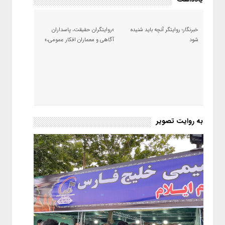
خبرنگار؛ روایتگر آنچه باید شنیده
«روایتگران حقیقت، پاسداران
شود
آگاهی و معماران افکار عمومی،»
به روایت تصویر