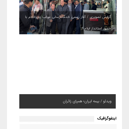
گزارش تصویری / آغاز رسمی خدمت‌رسانی موکب پتروخادم با
حضور استاندار ایلام
ویدئو / بیمه ایران؛ همپای زائران
اینفوگرافیک