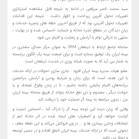
سید محمد ناصر مبرقعی در ادامه به نتیجه قابل مشاهده استراتژی
تغییرات تحول آفرین پرداخت و اظهار داشت : نتیجه این اقدامات
تغییرات تحول آفرینی بود که از طریق آخرین حلقه های زنجیره خدمات و
زیان دیدگان در مقطع تجره حادثه و خسارت احساس شده و در نهایت ،
منتهی به ادراکی توام با آرامش و رضایت و التیام می شود.
سامانه جامع ارتباط با ذینفعان SRM به عنوان مرکز صدای مشتری در
بیمه ایران یک توفیق ممتازه است و برای صنعت بیمه یک الگوی برجسته
به شمار می آید که به صورت شبانه روزی در خدمت ذینفعان است .
عضو هیات مدیره بیمه ایران افزود : جاری سازی تحولات در ارائه خدمات
با این هدف است که برای زمان و شرایط روحی و آرامش مراجعین
برنامه‌های التیام بخشی داشته باشیم ، تا در زمان وقوع تصادف و یا
حوادث دیگر ، مصدوم و ذی نفع حادثه بتواند از طریق سامانه بیمه ایران
من ، بدون مراجعه به بیمه گر خسارت خود را دریافت کند.
وقتی که زیان دیده این توجه بیمه گر را ادراک کند ، احساس امنیت و
کرامت خواهد کرد و اضطراب های ایجاد شده در اثر حادثه اعم از
تصادفات وحتی بیماری ها و …..در وی فروکش می‌کند و این نقطه عطف ،
تحولی است که در ارائه خدمات بیمه ایران اتفاق افتاده و در مسیر توسعه
و اعتلا می باشد.