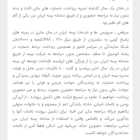
در خلال یک سال گذشته تجربه پرداخت خسارت های مالی ثالث و بدنه
بدون نیاز به مراجعه حضوری و از طریق سامانه بیمه ایران من یکی از گام
های کم نظیر بود .
مبرقعی ، سرویس ها و خدمات بیمه ایران در سال جاری در زمینه های
پاسخ گویی به مشتریان از طریق مرکز SRM ، ۲۲۰شعبه و ۱۴۰۰۰دفتر
شبکه نمایندگی در سراسر کشور و همچنین پرداخت برخط خسارت در
رشته اتومبیل تا سقف مشخص بدون مراجعه به شرکت بیمه از طریق
سامانه بیمه ایران من را از ویژگی های ارزشمند اقدامات توسعه ای بیمه
ایران در یک سال اخیر برشمرد و گفت : با تاکیدات مدیر عامل و هیات
مدیره بیمه ایران و بر اساس برنامه ریزی صورت گرفته بزودی رسیدگی و
پرداخت خسارت به زیاندیدگان حوادث جرحی و فوتی را نیز همانند
حوادث مالی بدون نیاز به مراجعه حضوری بصورت برخط و غیر حضوری
پرداخت خواهیم تا علاوه بر تسریع فرآیند های تکمیل پرونده ، از آزردگی
روحی و تالمات قربانی حادثه رانندگی اعم از مصدوم و یا خانواده متوفی
بکاهیم چراکه مراجعه مکرر این افراد برای تکمیل پرونده تالمات آنها را
یادآوری می‌کند و بالعکس وقتی با استفاده از سامانه بیمه ایران من
تمامی مراجعات حضوری حذف می‌شود این امکان قطعاً کمی از تالمات
حادثه‌دیدگان خواهد کاست.