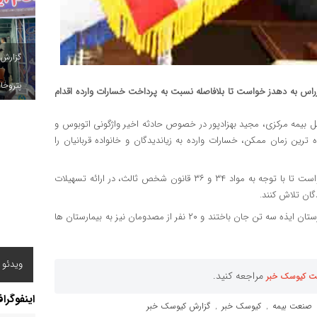
گزارش
پتروخاد
زراس به دهدز خواست تا بلافاصله نسبت به پرداخت خسارات وارده اقدام
ملل بیمه مرکزی، مجید بهزادپور در خصوص حادثه اخیر واژگونی اتوبوس و
ه ترین زمان ممکن، خسارات وارده به زیاندیدگان و خانواده قربانیان را
وی با ابراز تأسف از وقوع حوادث اینچنینی از شرکت های بیمه گر خواست تا با توجه به مواد ۳۴ و ۳۶ قانون شخص ثالث، در ارائه تسهیلات
ان تلاش کنند.
گفتنی است در حادثه تصادف یک دستگاه اتوبوس در جاده دهدز شهرستان ایذه سه تن جان باختند و ۲۰ نفر از مصدومان نیز به بیمارستان ها
ویدئو /
مراجعه کنید.
ت کیوسک خبر
اینفوگرا
صنعت بیمه
کیوسک خبر
گزارش کیوسک خبر
,
,