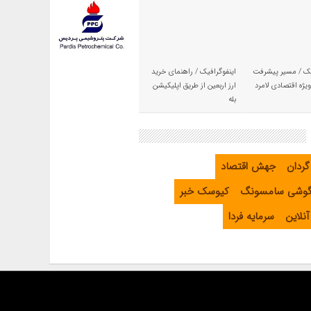
یک / مسیر پیشرفت
اینفوگرافیک / راهنمای خرید
یژه اقتصادی لامرد
ارز اربعین از طریق اپلیکیشن
بله
گردان
جهش اقتصاد
گوشی سامسونگ
کیوسک خبر
نلاین
سرمایه فردا