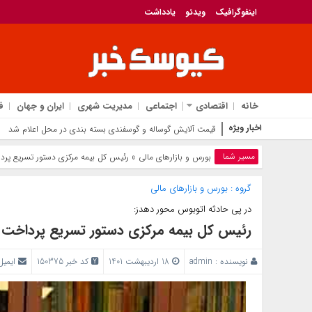
اینفوگرافیک
ویدئو
یادداشت
خانه
اقتصادی
اجتماعی
مدیریت شهری
ایران و جهان
ف
اخبار ویژه
قیمت آلایش گوساله و گوسفندی بسته بندی در محل اعلام شد
مسیر شما
بورس و بازار‌های مالی
» رئیس کل بیمه مرکزی دستور تسریع پردا
گروه :
بورس و بازار‌های مالی
در پی حادثه اتوبوس محور دهدز:
رئیس کل بیمه مرکزی دستور تسریع پرداخت خس
نویسنده :
admin
18 اردیبهشت 1401
کد خبر 150375
ایمیل