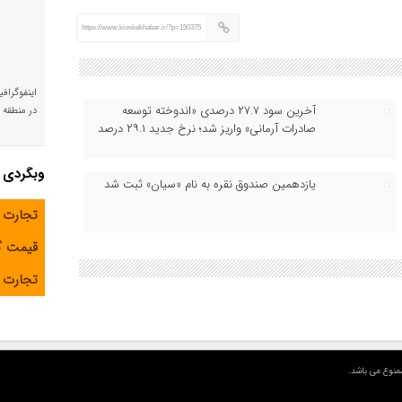
https://www.kioskekhabar.ir/?p=150375
اینفوگراف
آخرین سود ۲۷.۷ درصدی «اندوخته توسعه
در منطقه و
صادرات آرمانی» واریز شد؛ نرخ جدید ۲۹.۱ درصد
وبگردی
یازدهمین صندوق نقره به نام «سیان» ثبت شد
تجارت 
قیمت 
تجارت آ
منوع می باشد.