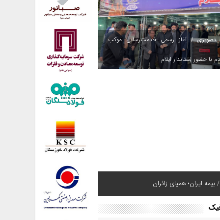
 تصویری / آغاز رسمی خدمت‌رسانی موکب
م با حضور استاندار ایلام
 بیمه ایران؛ همپای زائران
فیک