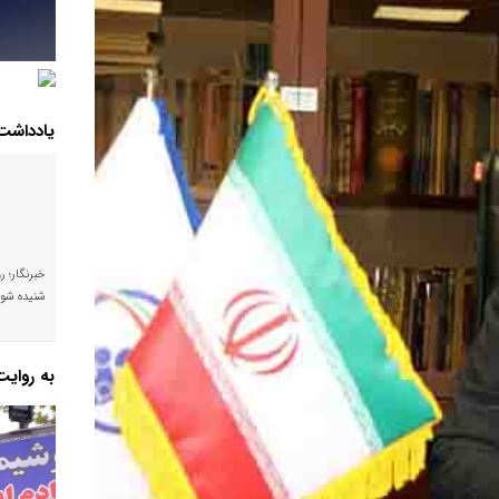
یادداشت
خبرنگار؛ ر
شنیده شود
به روای