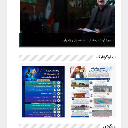
ویدئو / بیمه ایران؛ همپای زائران
اینفوگرافیک
اینفوگرافیک / راهنمای خرید ارز
وبگردی