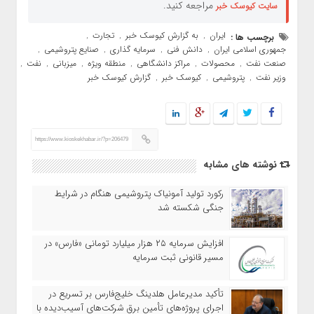
مراجعه کنید.
سایت کیوسک خبر
ایران
به گزارش کیوسک خبر
تجارت
برچسب ها :
,
,
,
جمهوری اسلامی ایران
دانش فنی
سرمایه گذاری
صنایع پتروشیمی
,
,
,
,
صنعت نفت
محصولات
مراکز دانشگاهی
منطقه ویژه
میزبانی
نفت
,
,
,
,
,
,
وزیر نفت
پتروشیمی
کیوسک خبر
گزارش کیوسک خبر
,
,
,
https://www.kioskekhabar.ir/?p=206479
نوشته های مشابه
رکورد تولید آمونیاک پتروشیمی هنگام در شرایط
جنگی شکسته شد
افزایش سرمایه ۲۵ هزار میلیارد تومانی «فارس» در
مسیر قانونی ثبت سرمایه
تأکید مدیرعامل هلدینگ خلیج‌فارس بر تسریع در
اجرای پروژه‌های تأمین برق شرکت‌های آسیب‌دیده با