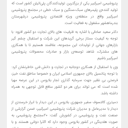
پتروشیمی امیرکبیر یکی از بزرگترین تولیدکنندگان پلی‌اتیلن کشور است که
تولید کننده‌ی پلیمرهای سبک،سنگین و سبک خطی در مجتمع پتروشیمی
امیرکبیر واقع در منطقه‌ی ویژه اقتصادی پتروشیمی درشهرستان
بندرماهشهر مشغول به فعالیت است.
دکتر سعید صادقی با اشاره به ظرفیت های بالای تجارت دو کشور افزود: با
توجه به کیفیت ممتاز برخی گریدهای این شرکت و استقبال چشم گیر
بازارهای جهانی از تولیدات این مجموعه، علاقمند هستیم تا با همکاری
های مشترک، شاهد توسعه‌ی بازار و صادرات محصولات پتروشیمی
امیرکبیر باشیم.
وی با استقبال از همکاری دوجانبه در تجارت و دانش فنی خاطرنشان کرد:
با توجه پتانسیل بالای جمهوری اسلامی ایران و خصوصا مناطق نفت خیز،
فرصتی بی نظیر جهت سرمایه گذاری تجار بلاروس در این عرصه مهیا
شده است که می تواند برای هر دو کشور منافع قابل توجهی به همراه
داشته باشد.
دمیتری کالتسوف سفیر جمهوری بلاروس در این دیدار با ابراز خرسندی از
دیدار با مدیرعامل و مدیران شرکت پتروشیمی امیرکبیر، ضمن گزارشی از
صنعت نفت و پتروشیمی در کشورش گفت: ۲۰مجتمع پتروشیمی به
صورت هلدینگی در کشور بلاروس وجود دارد که اکثرا دولتی هستند و با