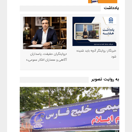
یادداشت
خبرنگار؛ روایتگر آنچه باید شنیده
«روایتگران حقیقت، پاسداران
شود
آگاهی و معماران افکار عمومی،»
به روایت تصویر