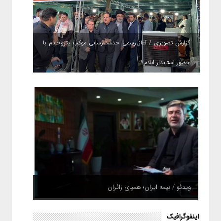
گزارش تصویری / آغاز رسمی خدمت‌رسانی موکب پتروخادم با
حضور استاندار ایلام
ویدئو / بیمه ایران؛ همپای زائران
اینفوگرافیک