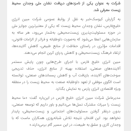
شرکت به عنوان یکی از نامزدهای دریافت نشان ملی وجدان محیط
زیست معرفی شد.
به گزارش کیوسک‌خبر به نقل از روابط عمومی شرکت مبین انرژی
خلیج‌فارس، نشان وجدان محیط زیست که یکی از معتبرترین جوایز ملی
در حوزه مسئولیت‌پذیری زیست‌محیطی به‌شمار می‌رود، هر ساله به
سازمان‌هایی اعطا می‌شود که به‌صورت داوطلبانه و فراتر از الزامات قانونی،
اقدامات مؤثری در راستای حفاظت از منابع طبیعی، کاهش آلاینده‌ها،
ارتقاء فرهنگ زیست‌محیطی و کاهش ردپای کربن انجام می‌دهند.
مبین انرژی خلیج فارس با اجرای طرح‌هایی چون پایش مستمر
آلاینده‌های صنعتی، استفاده بهینه از منابع انرژی، حذف تدریجی
سوخت‌های آلاینده، بازیافت آب و کاهش پسماندهای صنعتی، توانسته
است الگوی موفقی از تعهد داوطلبانه صنعت به محیط زیست را در منطقه
ویژه اقتصادی انرژی پارس به نمایش بگذارد.
مدیرعامل شرکت مبین انرژی خلیج فارس در این‌باره گفت: «ما محیط
زیست را میراث مشترک نسل‌ها می‌دانیم و باور داریم که توسعه صنعتی،
بدون درنظر گرفتن مسئولیت‌های اجتماعی و زیست‌محیطی، پایدار
نخواهد بود. این افتخار، نتیجه تلاش شبانه‌روزی همکاران ماست که با
وجدان کاری و عشق به طبیعت، در این مسیر گام برمی‌دارند.»