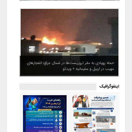
حمله پهپادی به مقر تروریست‌ها در شمال عراق؛ انفجارهای
مهیب در اربیل و سلیمانیه + ویدئو
اینفوگرافیک