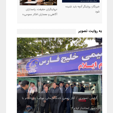
خبرنگار؛ روایتگر آنچه باید شنیده
«روایتگران حقیقت، پاسداران
شود
آگاهی و معماران افکار عمومی،»
به روایت تصویر
گزارش تصویری / آغاز رسمی خدمت‌رسانی موکب پتروخادم با
حضور استاندار ایلام