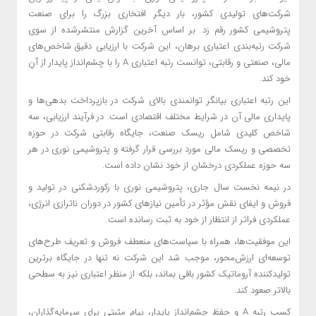
شرکت‌های تولیدی کشور، بار دیگر افتخاری بزرگ را برای صنعت
پتروشیمی کشور رقم زد. بر اساس آخرین گزارش منتشرشده از سوی
شرکت رتبه‌بندی اعتباری برهان، این شرکت با ارزیابی دقیق شاخص‌های
مالی، صنعتی و رقابتی، توانست رتبه اعتباری A را با چشم‌انداز پایدار از آنِ
خود کند.
این رتبه اعتباری بیانگر توانمندی بالای شرکت در بازپرداخت بدهی‌ها و
پایداری مالی آن در شرایط مختلف اقتصادی است. در فرآیند ارزیابی، سه
شاخص کلیدی شامل ریسک صنعت، جایگاه رقابتی شرکت در حوزه
تخصصی و ریسک مالی مورد بررسی قرار گرفته و پتروشیمی نوری در هر
سه حوزه عملکردی درخشان از خود نشان داده است.
در نیمه نخست سال جاری، پتروشیمی نوری با رکوردشکنی در تولید و
فروش و ایفای نقش مؤثر در تأمین نیازهای کشور در دوران ناترازی انرژی،
عملکردی فراتر از انتظار از خود به ثبت رسانده است.
این موفقیت‌ها، همراه با سیاست‌های منعطف فروش و تعریف طرح‌های
توسعه‌ای ارزش‌محور، موجب شد این شرکت نه تنها در جایگاه برترین
تولیدکننده آروماتیک کشور باقی بماند، بلکه از منظر اعتباری نیز به سطحی
بالاتر صعود کند.
کسب رتبه A و حفظ چشم‌انداز پایدار، پیام مثبتی برای سرمایه‌گذاران،