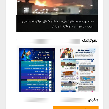
حمله پهپادی به مقر تروریست‌ها در شمال عراق؛ انفجارهای
مهیب در اربیل و سلیمانیه + ویدئو
اینفوگرافیک
اینفوگرافیک / راهنمای خرید ارز
وبگردی
اربعین از طریق اپلیکیشن بله
اینفوگرافیک / مسیر پیشرفت در