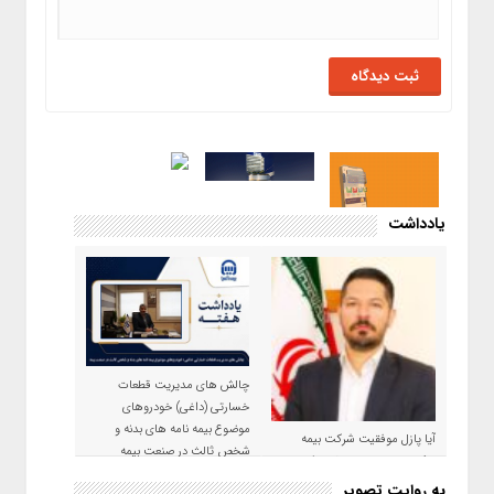
یادداشت
چالش های مدیریت قطعات
خسارتی (داغی) خودروهای
موضوع بیمه نامه های بدنه و
آیا پازل موفقیت شرکت بیمه
شخص ثالث در صنعت بیمه
حکمت صبا در سال ۱۴۰۵ کامل می
شود؟!
به روایت تصویر