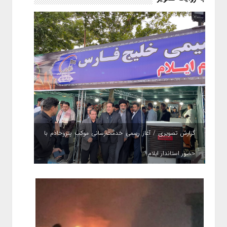
گزارش تصویری / آغاز رسمی خدمت‌رسانی موکب پتروخادم با
حضور استاندار ایلام