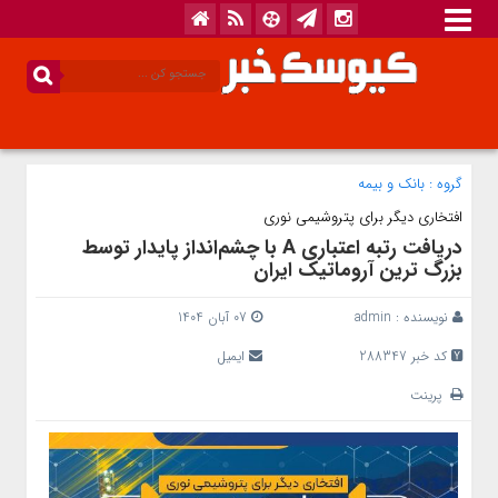
گروه :
بانک‌ و بیمه
افتخاری دیگر برای پتروشیمی نوری
دریافت رتبه اعتباری A با چشم‌انداز پایدار توسط
بزرگ ترین آروماتیک ایران
نویسنده :
admin
07 آبان 1404
کد خبر 288347
ایمیل
پرینت