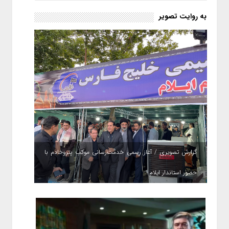
به روایت تصویر
گزارش تصویری / آغاز رسمی خدمت‌رسانی موکب پتروخادم با
حضور استاندار ایلام