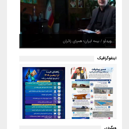
ویدئو / بیمه ایران؛ همپای زائران
اینفوگرافیک
اینفوگرافیک / راهنمای خرید ارز
وبگردی