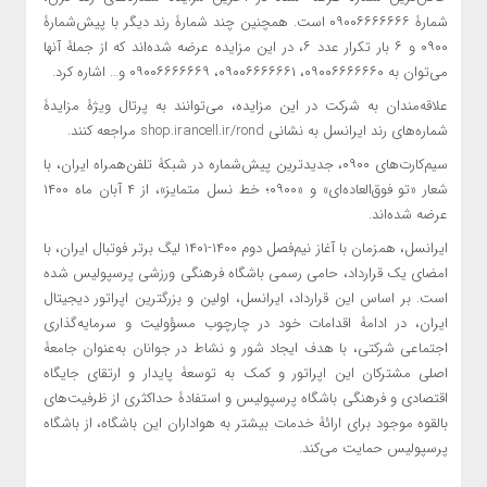
شمارۀ ۰۹۰۰۶۶۶۶۶۶۶ است. همچنین چند شمارۀ رند دیگر با پیش‌شمارۀ
۰۹۰۰ و ۶ بار تکرار عدد ۶، در این مزایده عرضه شده‌اند که از جملۀ آنها
می‌توان به ۰۹۰۰۶۶۶۶۶۶۰، ۰۹۰۰۶۶۶۶۶۶۱، ۰۹۰۰۶۶۶۶۶۶۹ و… اشاره کرد.
علاقه‌مندان به شرکت در این مزایده، می‌توانند به پرتال ویژۀ مزایدۀ
شماره‌های رند ایرانسل به نشانی shop.irancell.ir/rond مراجعه کنند.
سیم‌کارت‌های ۰۹۰۰، جدیدترین پیش‌شماره در شبکۀ تلفن‌همراه ایران، با
شعار «تو فوق‌العاده‌ای» و «۰۹۰۰؛ خط نسل متمایز»، از ۴ آبان ماه ۱۴۰۰
عرضه شده‌اند.
ایرانسل، همزمان با آغاز نیم‌فصل دوم ۱۴۰۰-۱۴۰۱ لیگ برتر فوتبال ایران، با
امضای یک قرارداد، حامی رسمی باشگاه فرهنگی ورزشی پرسپولیس شده
است. بر اساس این قرارداد، ایرانسل، اولین و بزرگترین اپراتور دیجیتال
ایران، در ادامۀ اقدامات خود در چارچوب مسؤولیت و سرمایه‌گذاری
اجتماعی شرکتی، با هدف ایجاد شور و نشاط در جوانان به‌عنوان جامعۀ
اصلی مشترکان این اپراتور و کمک به توسعۀ پایدار و ارتقای جایگاه
اقتصادی و فرهنگی باشگاه پرسپولیس و استفادۀ حداکثری از ظرفیت‌های
بالقوه موجود برای ارائۀ خدمات بیشتر به هواداران این باشگاه، از باشگاه
پرسپولیس حمایت می‌کند.