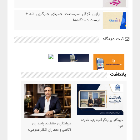
پایان گوگل اسیستنت؛ جمینای جایگزین شد +
لیست دستگاه‌ها
ثبت دیدگاه
یادداشت
خبرنگار؛ روایتگر آنچه باید شنیده
«روایتگران حقیقت، پاسداران
شود
آگاهی و معماران افکار عمومی،»