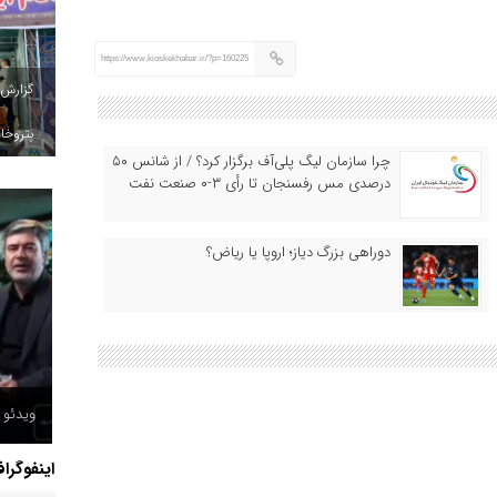
https://www.kioskekhabar.ir/?p=160225
گزارش
پتروخاد
چرا سازمان لیگ پلی‌آف برگزار کرد؟ / از شانس ۵۰
درصدی مس رفسنجان تا رأی ۳-۰ صنعت نفت
دوراهی بزرگ دیاز؛ اروپا یا ریاض؟
ویدئو /
اینفوگرا