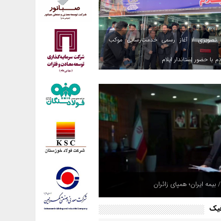
 تصویری / آغاز رسمی خدمت‌رسانی موکب
م با حضور استاندار ایلام
 بیمه ایران؛ همپای زائران
فیک