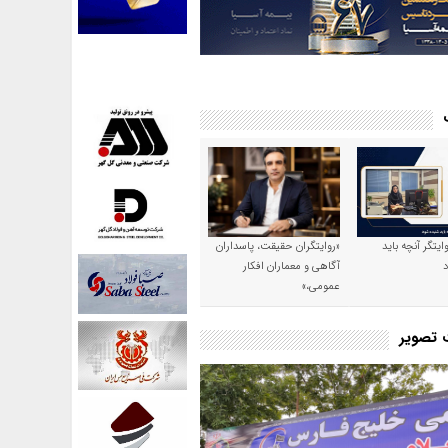
وایتگر آنچه باید
«روایتگران حقیقت، پاسداران
آگاهی و معماران افکار
عمومی،»
ت تصویر