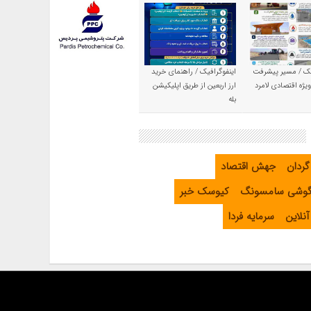
یک / مسیر پیشرفت
اینفوگرافیک / راهنمای خرید
یژه اقتصادی لامرد
ارز اربعین از طریق اپلیکیشن
بله
گردان
جهش اقتصاد
گوشی سامسونگ
کیوسک خبر
نلاین
سرمایه فردا