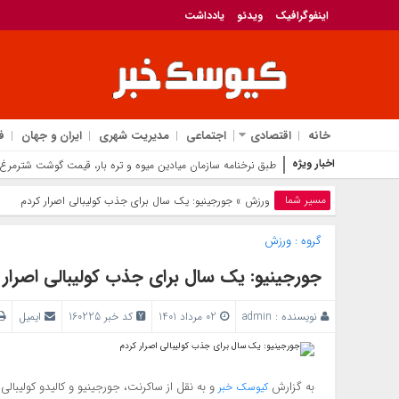
اینفوگرافیک
ویدئو
یادداشت
خانه
اقتصادی
اجتماعی
مدیریت شهری
ایران و جهان
ف
اخبار ویژه
طبق نرخنامه سازمان میادین میوه و تره بار، قیمت گوشت شترمرغ 
مسیر شما
ورزش
» جورجینیو: یک سال برای جذب کولیبالی اصرار کردم
گروه :
ورزش
جورجینیو: یک سال برای جذب کولیبالی اصرار 
نویسنده :
admin
02 مرداد 1401
کد خبر 160225
ایمیل
به گزارش
کیوسک خبر