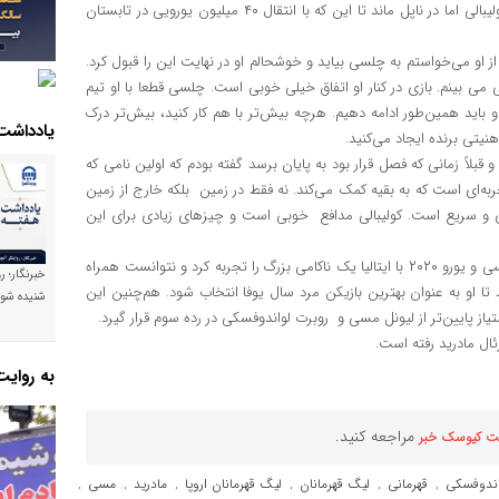
که جورجینیو به دنبال مربی شدن مائوریتزیو ساری به چلسی رفت. کولیبالی اما در ناپل ماند تا این که با انتقال ۴۰ میلیون یورویی در تابستان
ز او می‌خواستم به چلسی بیاید و خوشحالم او در نهایت این را قبول کرد.
ی بینم. بازی در کنار او اتفاق خیلی خوبی است. چلسی قطعا با او تیم
باید همین‌طور ادامه دهیم. هرچه بیش‌تر با هم کار کنید، بیش‌تر درک
یادداشت
هنیتی برنده ایجاد می‌کنید.
بلاً زمانی که فصل قرار بود به پایان برسد گفته بودم که اولین نامی که
جربه‌ای است که به بقیه کمک می‌کند. نه فقط در زمین بلکه خارج از زمین
 و سریع است. کولیبالی مدافع خوبی است و چیزهای زیادی برای این
جورجینیو، هافبک چلسی پس از قهرمانی در لیگ قهرمانان اروپا با چلسی و یورو ۲۰۲۰ با ایتالیا یک ناکامی بزرگ را تجربه کرد و نتوانست همراه
خبرنگار؛ ر
تا او به عنوان بهترین بازیکن مرد سال یوفا انتخاب شود. هم‌چنین این
شنیده شود
ئال مادرید رفته است.
به روای
مراجعه کنید.
ت کیوسک خبر
اندوفسکی
قهرمانی
لیگ قهرمانان
لیگ قهرمانان اروپا
مادرید
مسی
,
,
,
,
,
,