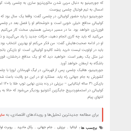
امسال به تیم فوتبال چلسی پیوست.
جورجینیو درباره حضور کولیبالی در چلسی گفت: واقعا یک سال بود که ا
کولیبالی مدافع خیلی خوبی است و خوشحالم او را فصل بعد در چلسی م
قوی‌تری خواهد بود. ما در مسیر درستی هستیم، سخت کار می‌کنیم و 
می‌کنید که باید چه کاری انجام دهید، حرکات جدید را یاد می‌گیرید و ذ
او در ادامه صحبت‌هایش گفت: من فکر می‌کنم او بهترین انتخاب بود و ق
باید در اولویت لیست خرید باشد کالیدو کولیبالی است. او بازیکن بات
نیز مثل یک رهبر است. خواهید دید که او یک مدافع درخشان، قوی
باشگاه به ارمغان خواهد آورد.
کشورش به جام جهانی راه یابد. عملکرد او در این دو رقابت باعث شد 
بازیکن ۳۱ ساله ایتالیایی – برزیلی در رده بندی نهایی توپ طلا با ۱۲۰ امتیاز پایین‌تر از لیونل مسی و روبرت لواندوفسکی در رده سوم قرار گیرد.
کولیبالی در استمفوردبریج جایگزین آنتونیو رودیگر می‌شود که حالا به ر
انتهای پیام
برای مطالعه جدیدترین تحلیل‌ها و رویدادهای اقتصادی، به
سای
ایتالیا
برزیلی
جام جهانی
رئال مادرید
روبرت لو
برچسب ها :
,
,
,
,