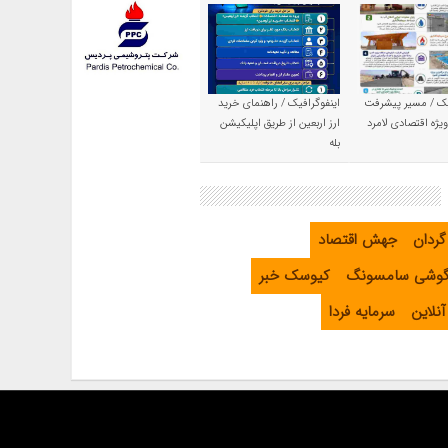
یک / مسیر پیشرفت
اینفوگرافیک / راهنمای خرید
یژه اقتصادی لامرد
ارز اربعین از طریق اپلیکیشن
بله
گردان
جهش اقتصاد
گوشی سامسونگ
کیوسک خبر
نلاین
سرمایه فردا