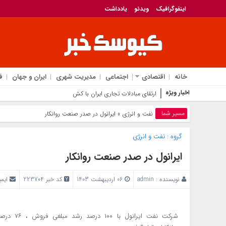
اینفوگرافیک
ویدئو
یادداشت
خانه
اقتصادی
اجتماعی
مدیریت شهری
ایران و جهان
ف
اخبار ویژه
ارتقای مبادلات تجاری ایران با کشورهای عضو اتحادی
مسیر شما
نفت و انرژی
» ایرانول در صدر صنعت روانکار
گروه :
نفت و انرژی
ایرانول در صدر صنعت روانکار
نویسنده :
admin
06 اردیبهشت 1403
کد خبر 223704
ایم