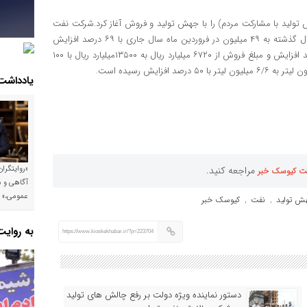
نول نخستین ماه سال ۱۴۰۳ (سال جهش تولید با مشارکت مردم) را با جهش تولید و فروش آغاز کرد.شرکت نفت
ایرانول در فروردین ماه سال جاری میزان تولید از ۲۹ میلیون لیتر سال گذشته به ۴۹ میلیون در فروردین ماه سال جاری با ۶۹ درصد افزایش
میزان فروش مقداری از ۲۹ میلیون لیتر به ۵۱ میلیون لیتر با ۷۶ درصد افزایش و مبلغ فروش از ۶۷۲۰ میلیارد ریال به ۱۳۵۰۰میلیارد ریال با ۱۰۰
یادداشت
مراجعه کنید.
«روایتگرا
ت کیوسک خبر
آگاهی و م
عمومی،»
ش تولید
نفت
کیوسک خبر
,
,
به روای
https://www.kioskekhabar.ir/?p=223704
دستور نماینده ویژه دولت بر رفع چالش های تولید