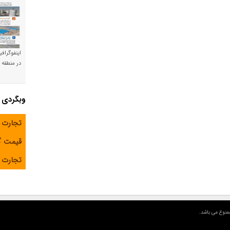
اینفوگراف
در منطقه و
وبگردی
تجارت 
قیمت 
تجارت آ
منوع می باشد.