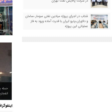
در شرکت پالایش نفت تهران
شتاب در اجرای پروژه میادین نفتی سومار ،سامان
گزارش
و دلاوران،پترو ایران با قدرت آماده ورود به فاز
عملیاتی این پروژه
پتروخاد
حمله پ
انفجار
اینفوگرا