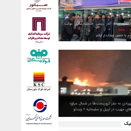
 تصویری / آغاز رسمی خدمت‌رسانی موکب
م با حضور استاندار ایلام
هپادی به مقر تروریست‌ها در شمال عراق؛
های مهیب در اربیل و سلیمانیه + ویدئو
فیک