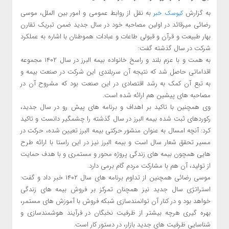
به گزارش
به نقل از روابط عمومی و امور بین الملل، موسی
کیوسک خبر
رضائی میرقائد در اولین مصاحبه خود در سال جدید ضمن تبریک تقارن
بهار طبیعت و قرآن و قبولی طاعات و عبادات هموطنان با اشاره به عملکرد
شرکت در سال گذشته گفت:
به همت و با عزم بلند و راسخ خانواده بیمه البرز در سال ۱۴۰۲ مجموعه
اقداماتی حاصل شد که نتیجه آن سربلندی این شرکت در صنعت بیمه و
به تبع آن کمک به رشد اقتصادی در این صنعت بود که مشروح آن در
مصاحبه های پیشین هم ارائه شده است.
وی همچنین با تاکید بر اهداف و برنامه های پیش رو در سال جدید،
رکوردهای ثبت شده بیمه البرز در سال گذشته را چشمگیر دانست و تاکید
کرد: آنچه امسال به عنوان منشور حرکتی بیمه البرز تعیین شده، حرکت در
مسیر تحقق شعار سال است و بیمه البرز نیز در این راستا با ارائه طرح
هایی همچون بیمه های زندگی پروژه محور و مستمری و با هدف حمایت
از تولید، آن هم با مشارکت مردم گام برمی دارد.
موسی رضائی همچنین از تداوم برنامه های سال ۱۴۰۲ خبر داد و گفت:
استراتژی سال جدید نیز همچنان تمرکز بر فروش بیمه های زندگی
خواهد بود و در کنار آن توانمندسازی شبکه فروش با آموزش های مستمر،
بهره گیری هرچه بیشتر از ظرفیت نخبگان در فرآیند هوشمندسازی و
شناسایی ظرفیت های جدید بازار، در دستور کار است.