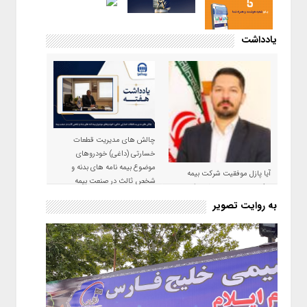
یادداشت
چالش های مدیریت قطعات
خسارتی (داغی) خودروهای
موضوع بیمه نامه های بدنه و
آیا پازل موفقیت شرکت بیمه
شخص ثالث در صنعت بیمه
حکمت صبا در سال ۱۴۰۵ کامل می
شود؟!
به روایت تصویر