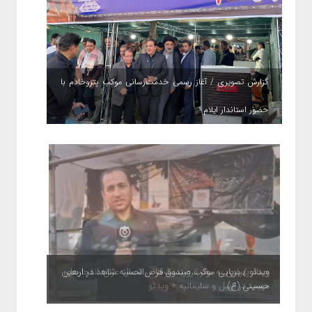
گزارش تصویری / آغاز رسمی خدمت‌رسانی موکب پتروخادم با
حضور استاندار ایلام
ویدئو / برپایی موکب صندوق قرض‌الحسنه شاهد در اربعین
حسینی (ع)