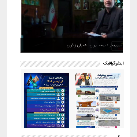
ویدئو / بیمه ایران؛ همپای زائران
اینفوگرافیک
اینفوگرافیک / راهنمای خرید ارز