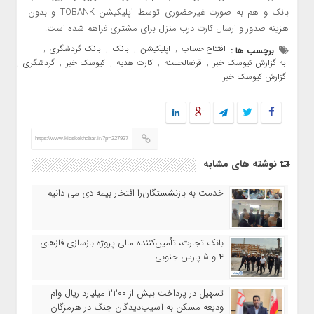
بانک و هم به صورت غیرحضوری توسط اپلیکیشن TOBANK و بدون
هزینه صدور و ارسال کارت درب منزل برای مشتری فراهم شده است.
افتتاح حساب
اپلیکیشن
بانک
بانک گردشگری
برچسب ها :
,
,
,
,
به گزارش کیوسک خبر
قرضالحسنه
کارت هدیه
کیوسک خبر
گردشگری
,
,
,
,
,
گزارش کیوسک خبر
https://www.kioskekhabar.ir/?p=227927
نوشته های مشابه
خدمت به بازنشستگان‌را افتخار بیمه دی می دانیم
بانک تجارت، تأمین‌کننده مالی پروژه بازسازی فازهای
۴ و ۵ پارس جنوبی
تسهیل در پرداخت بیش از ۲۲۰۰ میلیارد ریال وام
ودیعه مسکن به آسیب‌دیدگان جنگ در هرمزگان