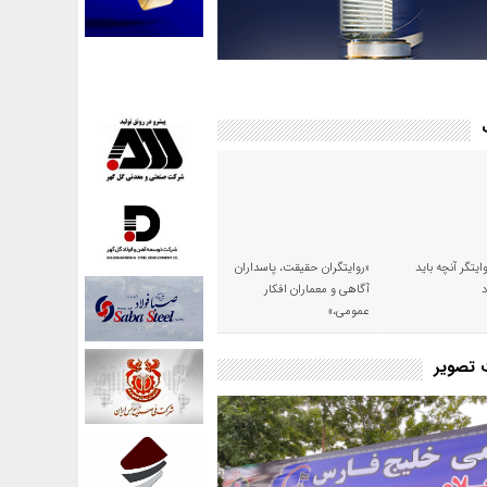
وایتگر آنچه باید
«روایتگران حقیقت، پاسداران
آگاهی و معماران افکار
عمومی،»
ت تصویر