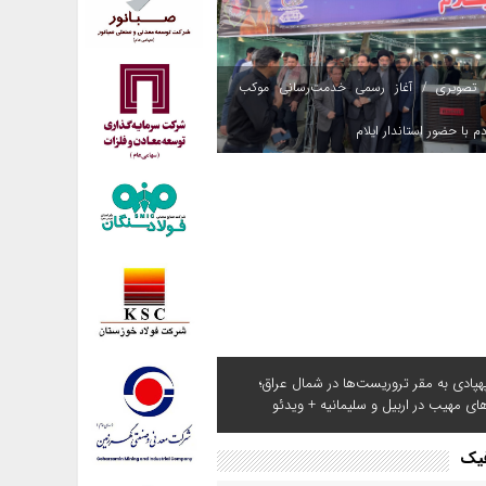
 تصویری / آغاز رسمی خدمت‌رسانی موکب
م با حضور استاندار ایلام
هپادی به مقر تروریست‌ها در شمال عراق؛
های مهیب در اربیل و سلیمانیه + ویدئو
فیک