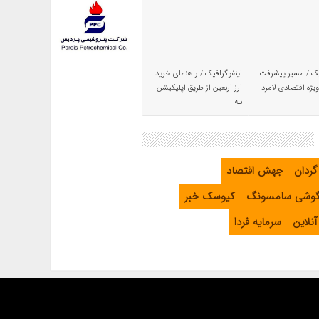
یک / مسیر پیشرفت
اینفوگرافیک / راهنمای خرید
یژه اقتصادی لامرد
ارز اربعین از طریق اپلیکیشن
بله
گردان
جهش اقتصاد
گوشی سامسونگ
کیوسک خبر
نلاین
سرمایه فردا