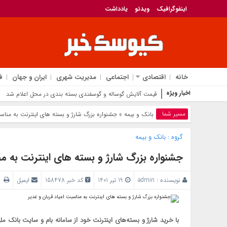
اینفوگرافیک
ویدئو
یادداشت
خانه
اقتصادی
اجتماعی
مدیریت شهری
ایران و جهان
ف
اخبار ویژه
قیمت آلایش گ
مسیر شما
بانک‌ و بیمه
» جشنواره بزرگ شارژ و بسته های اینترنت به مناسب
گروه :
بانک‌ و بیمه
جشنواره بزرگ شارژ و بسته های اینترنت به من
نویسنده :
admin
19 تیر 1401
کد خبر 158478
ایمیل
پ
با خرید شارژ و بسته‌‌های اینترنت خود از سامانه بام و سایت بانک م