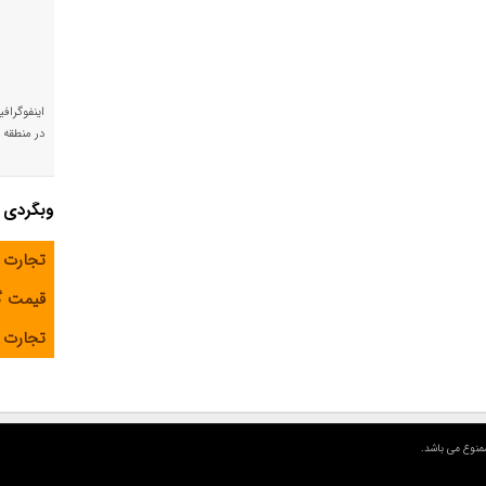
اینفوگراف
در منطقه و
وبگردی
تجارت 
قیمت 
تجارت آ
منوع می باشد.