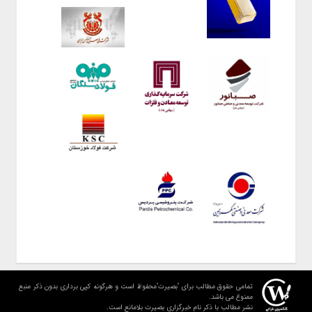
تمامی حقوق مطالب برای "بصیرت"محفوظ است و هرگونه کپی برداری بدون ذکر منبع
ممنوع می باشد.
نشر مطالب با ذکر نام خبرگزاری بصیرت بلامانع است.