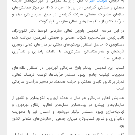
به گزارش
به نقل از روابط عمومی و امور بین‌الملل شرکت
کیوسک خبر
معدنی و صنعتی گهرزمین، در روز ۲۵ خرداد ۱۴۰۵ در مرکز همایش‌های
سازمان مدیریت صنعتی شرکت گهرزمین در جمع سازمان‌های برتر و
سرآمد کشور از منظر مدل‌های تعالی سازمانی قرار گرفت.
در این مراسم، تندیس بلورین تعالی سازمانی توسط دکتر تقوی‌نژاد،
نائب‌رئیس هیأت‌مدیره شرکت معدنی و صنعتی گهرزمین، دریافت شد؛
دستاوردی که حاصل استقرار رویکردهای مبتنی بر مدل‌های تعالی، رهبری
اثربخش و هم‌راستاسازی استراتژی‌ها با الزامات پایداری و تاب‌آوری
سازمانی است.
کسب این تندیس، بیانگر بلوغ سازمانی گهرزمین در استقرار نظام‌های
مدیریت کیفیت جامع، بهبود مستمر فرآیندها، توسعه فرهنگ تعالی،
تمرکز بر نتایج کلیدی عملکرد و حرکت هدفمند در مسیر سرآمدی سازمانی
است.
همایش تعالی سازمانی هر سال با هدف ارزیابی، الگوبرداری و تقدیر از
سازمان‌های پیشرو در پیاده‌سازی مدل‌های تعالی، ارتقای بهره‌وری و
نهادینه‌سازی بهبود مستمر برگزار می‌شود و امسال نیز با محوریت
«تاب‌آوری و تداوم کسب‌وکار» میزبان جمعی از سازمان‌های متعالی کشور
بود.
گفتنی است، شرکت معدنی و صنعتی گهرزمین به‌عنوان یکی از بازیگران