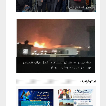
حضور استاندار ایلام
حمله پهپادی به مقر تروریست‌ها در شمال عراق؛ انفجارهای
مهیب در اربیل و سلیمانیه + ویدئو
اینفوگرافیک