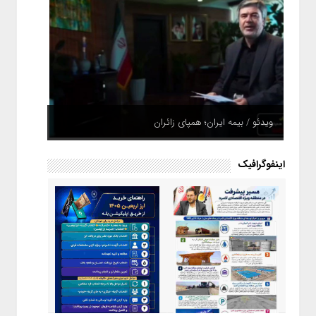
ویدئو / بیمه ایران؛ همپای زائران
اینفوگرافیک