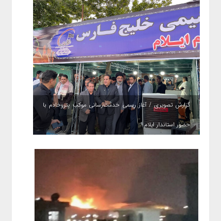
گزارش تصویری / آغاز رسمی خدمت‌رسانی موکب پتروخادم با
حضور استاندار ایلام