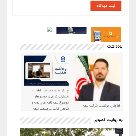
یادداشت
چالش های مدیریت قطعات
خسارتی (داغی) خودروهای
موضوع بیمه نامه های بدنه و
آیا پازل موفقیت شرکت بیمه
شخص ثالث در صنعت بیمه
حکمت صبا در سال ۱۴۰۵ کامل می
شود؟!
به روایت تصویر