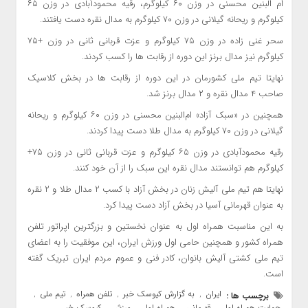
ام البنین محسنی در وزن ۶۰ کیلوگرم، رقیه محمودآبادی در وزن ۶۵
کیلوگرم و ریحانه گیلانی در وزن ۷۰ کیلوگرم به مدال نقره دست یافتند.
سحر غنی زاده در وزن ۷۵ کیلوگرم و عزت قربانی ثانی در وزن +۷۵
کیلوگرم نیز مدال برنز این دوره از رقابت ها را کسب کردند.
نهایتا تیم ملی کشورمان در این دوره از رقابت ها در بخش کلاسیک
صاحب ۴ مدال نقره و ۲ مدال برنز شد.
همچنین در «سبک آزاد» ام‌البنین محسنی در وزن ۶۰ کیلوگرم و ریحانه
گیلانی در وزن ۷۰ کیلوگرم به مدال طلا دست پیدا کردند.
رقیه محمودآبادی در وزن ۶۵ کیلوگرم و عزت قربانی ثانی در وزن ۷۵+
کیلوگرم هم توانستند مدال نقره این سبک را از آن خود کنند.
نهایتا هم تیم ملی آلیش زنان در بخش آزاد با کسب ۲ مدال طلا و ۲ نقره
به عنوان قهرمانی آسیا در بخش آزاد دست پیدا کرد.
به این مناسبت همراه اول به عنوان نخستین و بزرگترین اپراتور تلفن
همراه کشور و همچنین حامی اول ورزش ایران، این موفقیت را به اعضای
تیم ملی کشتی آلیش بانوان، کادر فنی و عموم مردم ایران تبریک گفته
است.
ایران
به گزارش کیوسک خبر
تلفن همراه
تیم ملی
برچسب ها :
,
,
,
,
حمایت همراه اول
قهرمانی
همراه اول
ورزش
کیوسک خبر