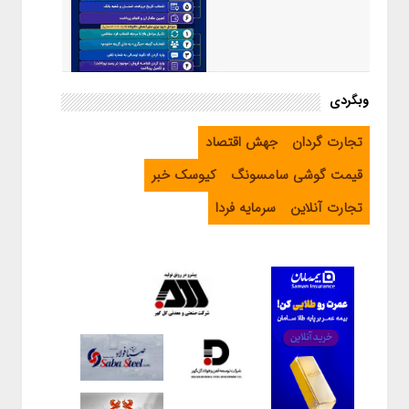
اینفوگرافیک / راهنمای خرید ارز
وبگردی
اربعین از طریق اپلیکیشن بله
تجارت گردان
جهش اقتصاد
قیمت گوشی سامسونگ
کیوسک خبر
تجارت آنلاین
سرمایه فردا