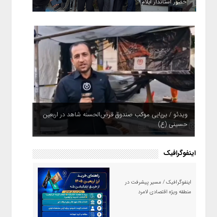
حضور استاندار ایلام
ویدئو / برپایی موکب صندوق قرض‌الحسنه شاهد در اربعین
حسینی (ع)
اینفوگرافیک
اینفوگرافیک / مسیر پیشرفت در
منطقه ویژه اقتصادی لامرد