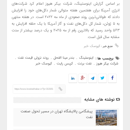
بر اساس گزارش اینوستینگ، شرکت بیکر هیوز اعلام کرد شرکت‌های
انرژی آمریکا برای هفتمین هفته متوالی شمار دکل‌های خود را افزایش
دادند که طولانی‌ترین روند صعودی از ماه مه ۲۰۲۲ است. در هفته منتهی
به ۵ ژوئن، شمار کل دکل‌های نفت و گاز آمریکا با یک حلقه افزایش به
۵۶۳ واحد رسید که بالاترین رقم از مه ۲۰۲۵ و یک درصد بیشتر از مدت
مشابه سال قبل است.
کیوسک خبر
منبع خبر :
اینوستینگ
بندر مینا الفحل
روند نزولی قیمت نفت
برچسب ها :
,
,
,
شرکت بیکر هیوز
نفت برنت
کریس رایت
کیوسک خبر
,
,
,
https://www.kioskekhabar.ir/?p=313161
نوشته های مشابه
پیشگامی پالایشگاه تهران در مسیر تحول صنعت
نفت