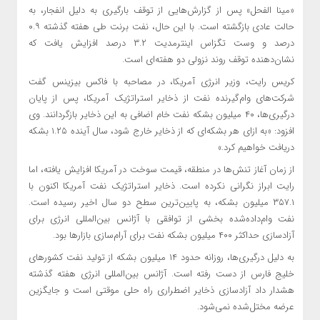
«مینا الفحل» پس از گزارش‌هایی از توقف بارگیری به دلیل انفجار، به
حالت عادی بازگشته است. با این حال، نفت برنت طی هفته گذشته ۰.۹
درصد و وست تگزاس اینترمدیت ۳.۲ درصد افزایش یافت که
نشان‌دهنده توقف روند نزولی دو هفته‌ای است.
کریس رایت، وزیر انرژی آمریکا، در مصاحبه با فاکس بیزینس گفت
شرکت‌های وام‌گیرنده نفت از ذخایر استراتژیک آمریکا، پس از پایان
درگیری‌ها، ۴۰ میلیون بشکه نفت خام اضافی به این ذخایر بازگردانند. وی
افزود: «به ازای هر بشکه‌ای که از ذخایر خارج شود، سال آینده ۱.۲۵ بشکه
دریافت خواهیم کرد.»
از زمان آغاز تنش‌ها در منطقه، قیمت سوخت در آمریکا افزایش یافته، اما
رایت ابراز نگرانی نکرده است. ذخایر استراتژیک نفت آمریکا اکنون با
۳۵۷.۱ میلیون بشکه، به پایین‌ترین سطح دو سال اخیر رسیده است.
نفت وام‌داده‌شده بخشی از توافقی با آژانس بین‌المللی انرژی برای
آزادسازی حداکثر ۴۰۰ میلیون بشکه نفت برای آرام‌سازی بازارها بود.
به دلیل درگیری‌ها، روزانه حدود ۱۴ میلیون بشکه از تولید نفت کشورهای
خلیج فارس از دست رفته است. آژانس بین‌المللی انرژی هفته گذشته
هشدار داد آزادسازی ذخایر اضطراری راه حلی موقتی است و جایگزین
عرضه مختل‌شده نمی‌شود.