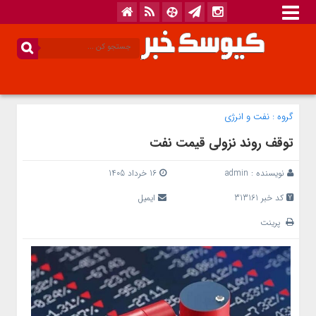
گروه :
نفت و انرژی
توقف روند نزولی قیمت نفت
نویسنده :
admin
16 خرداد 1405
کد خبر 313161
ایمیل
پرینت