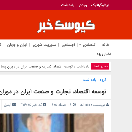
اینفوگرافیک
ویدئو
یادداشت
خانه
اقتصادی
اجتماعی
مدیریت شهری
ایران و جهان
ف
اخبار ویژه
قیمت آلایش گوساله و گوسفندی بسته ب
مسیر شما
یادداشت
» توسعه اقتصاد، تجارت و صنعت ایران در دوران پسا
گروه :
یادداشت
توسعه اقتصاد، تجارت و صنعت ایران در دورا
نویسنده :
admin
24 خرداد 1405
کد خبر 314095
ایمیل