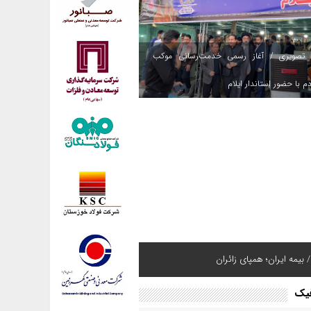
 تصویری / آغاز رسمی خدمت‌رسانی موکب
م با حضور استاندار ایلام
 بیمه ایران؛ همپای زائران
فیک