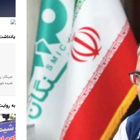
یادداشت
خبرنگار؛ ر
شنیده شود
به روای