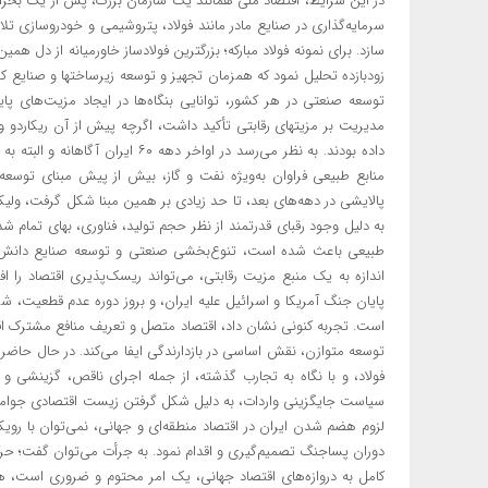
در این شرایط، اقتصاد ملی همانند یک سازمان بزرگ، پس از یک بحران 
سرمایه‌گذاری در صنایع مادر مانند فولاد، پتروشیمی ‌و خودروسازی ت
سازد. برای نمونه فولاد مبارکه؛ بزرگترین فولادساز خاورمیانه از دل ه
زودبازده تحلیل نمود که همزمان تجهیز و توسعه زیرساختها و صنایع ک
توسعه صنعتی در هر کشور، توانایی بنگاه‌ها در ایجاد مزیت‌های پای
مدیریت بر مزیتهای رقابتی تأکید داشت، اگرچه پیش از آن ریکاردو 
داده بودند. به نظر می‌رسد در اواخر
منابع طبیعی فراوان به‌ویژه نفت و گاز، بیش از پیش مبنای توسعه
پالایشی در دهه‌های بعد، تا حد زیادی بر همین مبنا شکل گرفت، ولیک
به دلیل وجود رقبای قدرتمند از نظر حجم تولید، فناوری، بهای تمام 
طبیعی باعث شده است، تنوع‌بخشی صنعتی و توسعه صنایع دانش‌بنی
اندازه به یک منبع مزیت رقابتی، می‌تواند ریسک‌پذیری اقتصاد را ا
پایان جنگ آمریکا و اسرائیل علیه ایران، و بروز دوره عدم قطعیت،
است. تجربه کنونی نشان داد، اقتصاد متصل و تعریف منافع مشترک اقتصا
توسعه متوازن، نقش اساسی در بازدارندگی ایفا می‌کند. در حال حاض
فولاد، و با نگاه به تجارب گذشته، از جمله اجرای ناقص، گزینشی و
سیاست جایگزینی واردات، به دلیل شکل گرفتن زیست اقتصادی جوامع د
لزوم هضم شدن ایران در اقتصاد منطقه‌ای و جهانی، نمی‌توان با رو
دوران پساجنگ تصمیم‌گیری و اقدام نمود. به جرأت می‌توان گفت؛ حرکت
کامل به دروازه‌های اقتصاد جهانی، یک امر محتوم و ضروری است، هر