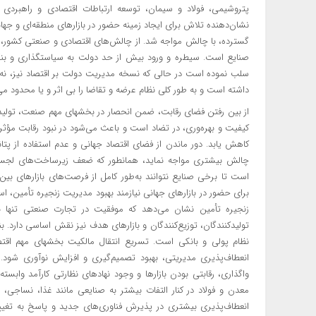
پتروشیمی، فولاد و سیمان، توسعه ارتباطات اقتصادی و راهبردی
نشان‌دهنده تلاش برای ایجاد زمینه حضور در بازارهای منطقه‌ای و جهان
گسترده، با چالش مواجه شد. از چالش‌های اقتصادی و صنعتی کشور، 
صنایع است. سیطره و ورود بیش از حد دولت به سیاستگذاری و بنگاهد
سلب نموده است در حالی که نسخه مدیریت دولت بر اقتصاد نیز، نه د
داشته است و به طور کلی نظام عرضه و تقاضا را بی اثر و یا محدود می‌
از بین رفتن فضای رقابت، ضمن انحصار در بخشهای مهم صنعت، تولید 
کیفیت و بهره‌وری، در تضاد است و باعث می‌شود در نبود رقابت مؤثر،
کاهش یابد. دور ماندن از فضای اقتصاد جهانی و عدم استفاده از پتان
چالش بیشتری مواجه نماید، همانطور که ضعف زیرساخت‌های لجست
است تا برخی صنایع نتوانند به‌طور کامل از فرصت‌های بازارهای بین‌ا
برای حضور در بازارهای جهانی نیازمند بهبود مدیریت زنجیره تأمین، ا
زنجیره تأمین نشان می‌دهد که موفقیت در تجارت صنعتی تنها به
تولیدکنندگان، توزیع‌کنندگان و بازارهای هدف نیز نقش اساسی دارد. ب
نظام پولی و بانکی است. تسریع انتقال مالکیت بخشهای مهم ا
انعطاف‌پذیری مدیریتی، بهبود تصمیم‌گیری و افزایش نوآوری شود.
واگذاری، رقابتی بودن بازارها و وجود نهادهای نظارتی کارآمد واب
معدن و فولاد در کنار التفات بیشتر به صنایعی مانند غذا، نسا
انعطاف‌پذیری بیشتری در پذیرش فناوری‌های جدید و پاسخ به تغییرا