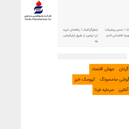
یک / مسیر پیشرفت
اینفوگرافیک / راهنمای خرید
یژه اقتصادی لامرد
ارز اربعین از طریق اپلیکیشن
بله
گردان
جهش اقتصاد
گوشی سامسونگ
کیوسک خبر
نلاین
سرمایه فردا