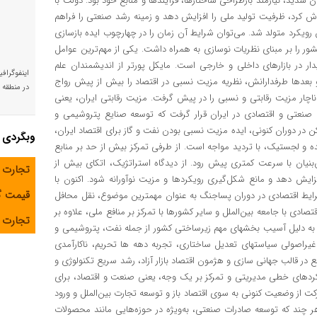
شدید، نیازمند بازطراحی ساختارها، فرآیندها و منابع خود بود. دولت با
لاش کرد، ظرفیت تولید ملی را افزایش دهد و زمینه رشد صنعتی را فراهم
مین رویکرد متولد شد. می‌توان شرایط آن زمان را در چهارچوب ایده بازسازی
شور را بر مبنای نظریات نوسازی به همراه داشت. یکی از مهم‌ترین عوامل
دار در بازارهای داخلی و خارجی است. مایکل پورتر از اندیشمندان علم
اینفوگراف
و بعدها طرفدارانش، نظریه مزیت نسبی در اقتصاد را بیش از پیش رواج
در منطقه و
 دهه ۶۰ ایران آگاهانه و البته به ناچار مزیت رقابتی و نسبی را در پیش گرفت. مزیت رقابتی ایران، یعنی
 صنعتی و اقتصادی در ایران قرار گرفت که توسعه صنایع پتروشیمی‌ و
ن در دوران کنونی، ایده مزیت نسبی بودن نفت و گاز برای اقتصاد ایران،
وبگردی
شده و لجستیک، با تردید مواجه است. از طرفی تمرکز بیش از حد بر منابع
ان با سرعت کمتری پیش رود. از دیدگاه استراتژیک، اتکای بیش از
تجارت 
فزایش دهد و مانع شکل‌گیری رویکردها و مزیت نوآورانه شود. اکنون با
قیمت 
 شرایط اقتصادی در دوران پساجنگ به عنوان مهمترین موضوع، نقل محافل
دی با جامعه بین‌الملل و سایر کشورها با تمرکز بر منافع ملی، علاوه بر
تجارت آ
ر به دلیل آسیب بخشهای مهم زیرساختی کشور از جمله نفت، پتروشیمی ‌و
 غیراصولی سیاستهای تعدیل ساختاری، تجربه دهه ها تحریم، ناکارآمدی
ر قالب جهانی سازی و هژمون اقتصاد بازار آزاد، رشد سریع تکنولوژی و
یکردهای خطی مدیریتی و تمرکز بر یک وجه، یعنی صنعت و اقتصاد، برای
 از وضعیت کنونی به سوی اقتصاد ‌باز و توسعه تجارت بین‌الملل و ورود
 چند که توسعه صادرات صنعتی، به‌ویژه در حوزه‌هایی مانند محصولات