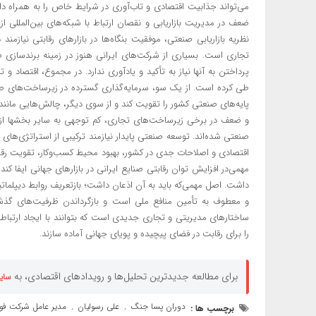
می‌تواند جذابیت اقتصادی و تاب‌آوری در شرایط خاص را به همراه د
ضعف در مدیریت بازاریابی و نقصان ارتباط با شبکه‌های بین‌المللی 
نظریه بازاریابی صنعتی، موفقیت بنگاه‌ها در بازارهای رقابتی نیازمند
تجاری است. بسیاری از شرکت‌های ایرانی هنوز در زمینه برندسازی
پرداختن به آنها نیاز به تأکید و یادآوری ندارد. در مجموع، اقتصا
طی کرده است. از یک سو، سرمایه‌گذاری گسترده در زیرساخت‌های ص
پایه‌های صنعتی کشور را تقویت کند و از سوی دیگر، چالش‌هایی مانن
و ضعف در برخی زیرساخت‌های تجاری، کم توجهی به سایر بخشها از
صنعتی شده‌اند. توسعه صنعتی پایدار نیازمند ترکیبی از استراتژی‌های
اقتصادی و اصلاحات جدی در کشور، بهبود محیط کسب‌وکار، تقویت رقاب
مهمی‌در افزایش توان رقابتی صنایع ایرانی در بازارهای جهانی ایفا کن
داشت. اصل مهمی‌که باید به آن اذعان داشت؛ بازتعریف روابط دیپ
و معطوف به تأمین منافع ملی است و بازگرداندن ظرفیت‌های گذشت
ساختارهای مدیریتی و تجاری جدیدی است که بتوانند با ایجاد ارتباط
را برای رقابت در فضای پیچیده و پویا‌ی جهانی آماده سازند.
برای مطالعه جدیدترین تحلیل‌ها و رویدادهای اقتصادی، به
سای
دوران پسا جنگ
علی رسولیان
مدیر عامل شرکت فو
برچسب ها :
,
,