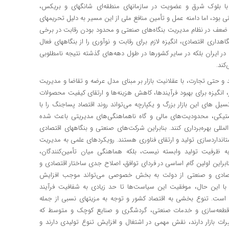
 با بلوک شرق و عضویت در سازمانهای منطقه‌ای شانگهای و بریکس،
ی بود، اما دامنه عمل و تأمین منافع ملی از این مسیر به دلیل تحریمهای
ضعف در نظام مدیریت بنگاه‌های صنعتی و محدود بودن رقابت در برخی
اری اقتصادی، انگیزه لازم برای رقابت و نوآوری را از بنگاههای فعال
ر ایران بلکه در سایر کشورها در طول دهه‌های گذشته نتیجه نامطلوبی
کند.
و حتی تجارت، با عقلانیت بازار بر مبنای مدل عرضه و تقاضا و مدیریت
 انگیزه برای بهبود فرآیندها، کاهش هزینه‌ها و ارتقای کیفیت محصولات
سیل های این بازار بزرگ و یکپارچه می‌تواند روند اقتصاد پساجنگ را با
یکی، محدودیت‌های مالی و گاه ناهماهنگی‌های مدیریتی باعث شده
لمللی بهره‌برداری کنند. بنابراین شرکت‌های صنعتی و بنگاههای اقتصادی
ستانداردسازی تولید و ارتقای فناوری هستند. رویکردهای علمی ‌به مدیریت
 ظرفیت تولید وابسته نیست، بلکه هماهنگی میان تأمین‌کنندگان،
نابراین اولین گام اساسی در فردای توافق، اصلاح جدی ساختار اقتصادی و
قتصادی و صنعتی از دولت به بخش خصوصی می‌تواند موجب افزایش
 با این حال، موفقیت این سیاست‌ها تا حد زیادی به شفافیت فرآیند
سته است. تنوع بخشی به اقتصاد کشور و توجه به مزیتهای نسبی از جمله
جی، قطعه‌سازی و خدمات صنعتی، گردشگری و صنایع کوچک و متوسط که
ت بازار دارند، نقش مهمی‌ در اشتغال و افزایش تنوع تولیدی دارند و