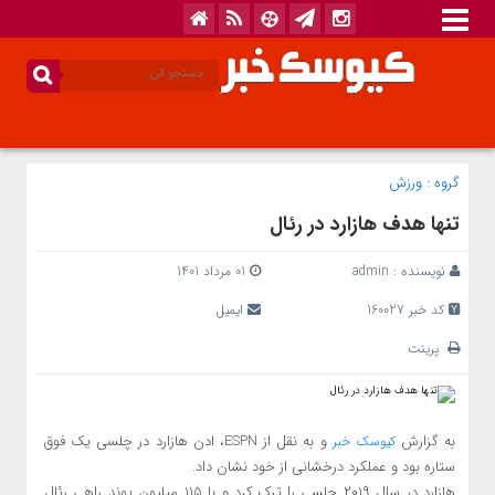
گروه :
ورزش
تنها هدف هازارد در رئال
نویسنده :
admin
01 مرداد 1401
کد خبر 160027
ایمیل
پرینت
به گزارش
و به نقل از ESPN، ادن هازارد در چلسی یک فوق
کیوسک خبر
ستاره بود و عملکرد درخشانی از خود نشان داد.
هازارد در سال ۲۰۱۹ چلسی را ترک کرد و با ۱۱۵ میلیون پوند راهی رئال