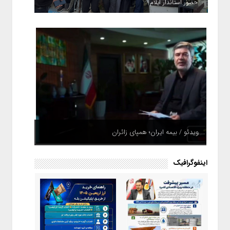
حضور استاندار ایلام
ویدئو / بیمه ایران؛ همپای زائران
اینفوگرافیک