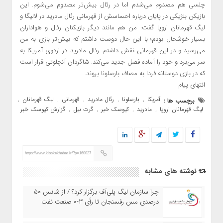
چلسی هم مصدوم می‌شدم اما در رئال بیش‌تر مصدوم می‌شوم. این
بازیکن بلژیکی در پایان درباره احساسش از قهرمانی رئال مادرید در لالیگا و
لیگ قهرمانان اروپا گفت: من هم مانند دیگر بازیکنان رئال و هواداران
بسیار خوشحال بودم؛ با این حال دوست داشتم که بیش‌تر بازی به من
می‌رسید و در این قهرمانی نقش داشتم. رئال مادرید در اردوی آمریکا به
سر می‌برد و خود را آماده فصل جدید می‌کند. شاگردان آنچلوتی قرار است
که در بازی دوستانه فردا به مصاف بارسلونا بروند.
انتهای پیام
آمریکا
بارسلونا
رئال مادرید
قهرمانی
لیگ قهرمانان
برچسب ها :
,
,
,
,
,
لیگ قهرمانان اروپا
مادرید
کیوسک خبر
گرت بیل
گزارش کیوسک خبر
,
,
,
,
https://www.kioskekhabar.ir/?p=160027
نوشته های مشابه
چرا سازمان لیگ پلی‌آف برگزار کرد؟ / از شانس ۵۰
درصدی مس رفسنجان تا رأی ۳-۰ صنعت نفت