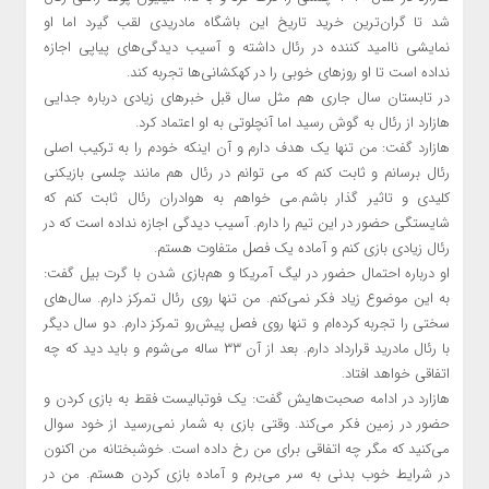
شد تا گران‌ترین خرید تاریخ این باشگاه مادریدی لقب گیرد اما او
نمایشی ناامید کننده در رئال داشته و آسیب دیدگی‌های پیاپی اجازه
نداده است تا او روزهای خوبی را در کهکشانی‌ها تجربه کند.
در تابستان سال جاری هم مثل سال قبل خبرهای زیادی درباره جدایی
هازارد از رئال به گوش رسید اما آنچلوتی به او اعتماد کرد.
هازارد گفت: من تنها یک هدف دارم و آن اینکه خودم را به ترکیب اصلی
رئال برسانم و ثابت کنم که می توانم در رئال هم مانند چلسی بازیکنی
کلیدی و تاثیر گذار باشم.می خواهم به هوادران رئال ثابت کنم که
شایستگی حضور در این تیم را دارم. آسیب دیدگی اجازه نداده است که در
رئال زیادی بازی کنم و آماده یک فصل متفاوت هستم.
او درباره احتمال حضور در لیگ آمریکا و هم‌بازی شدن با گرت بیل گفت:
به این موضوع زیاد فکر نمی‌کنم. من تنها روی رئال تمرکز دارم. سال‌های
سختی را تجربه کرده‌ام و تنها روی فصل پیش‌رو تمرکز دارم. دو سال دیگر
با رئال مادرید قرارداد دارم. بعد از آن ۳۳ ساله می‌شوم و باید دید که چه
اتفاقی خواهد افتاد.
هازارد در ادامه صحبت‌هایش گفت: یک فوتبالیست فقط به بازی کردن و
حضور در زمین فکر می‌کند. وقتی بازی به شمار نمی‌رسید از خود سوال
می‌کنید که مگر چه اتفاقی برای من رخ داده است. خوشبختانه من اکنون
در شرایط خوب بدنی به سر می‌برم و آماده بازی کردن هستم. من در