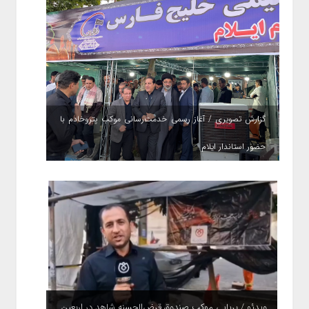
گزارش تصویری / آغاز رسمی خدمت‌رسانی موکب پتروخادم با
حضور استاندار ایلام
ویدئو / برپایی موکب صندوق قرض‌الحسنه شاهد در اربعین