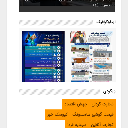
حسینی (ع)
اینفوگرافیک
اینفوگرافیک / راهنمای خرید ارز
وبگردی
اربعین از طریق اپلیکیشن بله
اینفوگرافیک / مسیر پیشرفت در
تجارت گردان
جهش اقتصاد
منطقه ویژه اقتصادی لامرد
قیمت گوشی سامسونگ
کیوسک خبر
تجارت آنلاین
سرمایه فردا