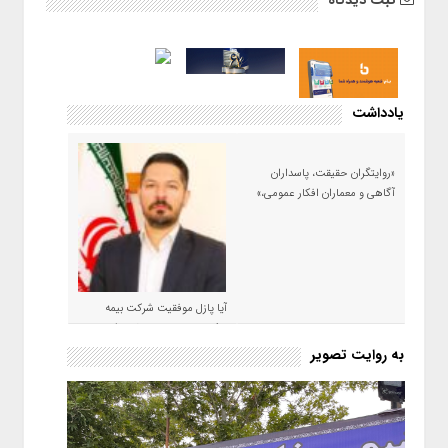
یادداشت
«روایتگران حقیقت، پاسداران
آگاهی و معماران افکار عمومی،»
آیا پازل موفقیت شرکت بیمه
حکمت صبا در سال ۱۴۰۵ کامل می
شود؟!
به روایت تصویر