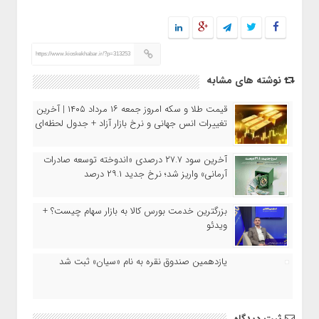
https://www.kioskekhabar.ir/?p=313253
نوشته های مشابه
قیمت طلا و سکه امروز جمعه ۱۶ مرداد ۱۴۰۵ | آخرین
تغییرات انس جهانی و نرخ بازار آزاد + جدول لحظه‌ای
آخرین سود ۲۷.۷ درصدی «اندوخته توسعه صادرات
آرمانی» واریز شد؛ نرخ جدید ۲۹.۱ درصد
بزرگترین خدمت بورس کالا به بازار سهام چیست؟ +
ویدئو
یازدهمین صندوق نقره به نام «سیان» ثبت شد
ثبت دیدگاه