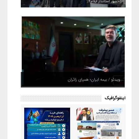
حضور استاندار ایلام
ویدئو / بیمه ایران؛ همپای زائران
اینفوگرافیک