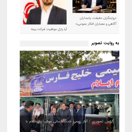
«روایتگران حقیقت، پاسداران
آگاهی و معماران افکار عمومی،»
آیا پازل موفقیت شرکت بیمه
حکمت صبا در سال ۱۴۰۵ کامل می
شود؟!
به روایت تصویر
گزارش تصویری / آغاز رسمی خدمت‌رسانی موکب پتروخادم با