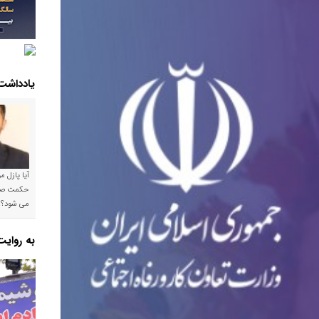
یادداشت
آیا پازل 
می شود؟!
به روای