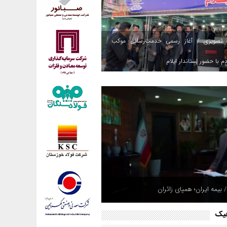
 تصویری / آغاز رسمی خدمت‌رسانی موکب
م با حضور استاندار ایلام
 بیمه ایران؛ همپای زائران
فیک