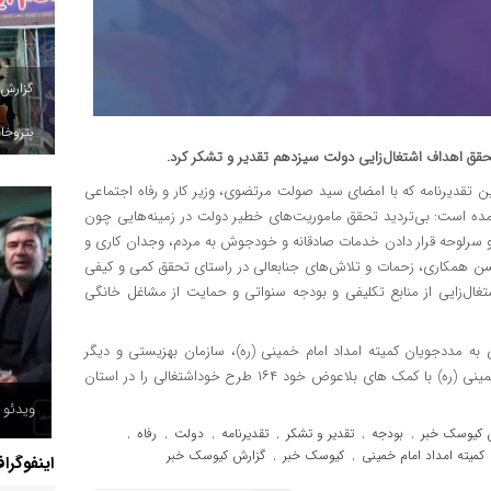
گزارش
پتروخاد
 تحقق اهداف اشتغال‌زایی دولت سیزدهم تقدیر و تشکر کرد.
ین تقدیرنامه که با امضای سید صولت مرتضوی، وزیر کار و رفاه اجتماعی
مده است: بی‌تردید تحقق ماموریت‌های خطیر دولت در زمینه‌هایی چون
لهی و سرلوحه قرار دادن خدمات صادقانه و خودجوش به مردم، وجدان کاری و
ن همکاری، زحمات و تلاش‌های جنابعالی در راستای تحقق کمی و کیفی
غال‌زایی از منابع تکلیفی و بودجه سنواتی و حمایت از مشاغل خانگی
به مددجویان کمیته امداد امام خمینی (ره)، سازمان بهزیستی و دیگر
اقشار نیازمند جامعه، در سه سال اخیر با همکاری کمیته امداد امام خمینی (ره) با کمک های بلاعوض خود ۱۶۴ طرح خوداشتغالی را در استان
ویدئو /
ش کیوسک خبر
بودجه
تقدیر و تشکر
تقدیرنامه
دولت
رفاه
,
,
,
,
,
,
کمیته امداد امام خمینی
کیوسک خبر
گزارش کیوسک خبر
,
,
اینفوگرا