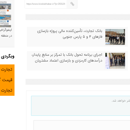
https://www.kioskekhabar.ir/?p=203124
اینفوگراف
بانک تجارت، تأمین‌کننده مالی پروژه بازسازی
در منطقه و
فازهای ۴ و ۵ پارس جنوبی
اجرای برنامه تحول بانک با تمرکز بر منابع پایدار،
وبگردی
درآمدهای کارمزدی و بازسازی اعتماد مشتریان
تجارت 
قیمت 
تجارت آ
شر خواهد شد.