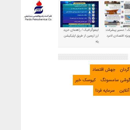
یک / مسیر پیشرفت
اینفوگرافیک / راهنمای خرید
یژه اقتصادی لامرد
ارز اربعین از طریق اپلیکیشن
بله
گردان
جهش اقتصاد
گوشی سامسونگ
کیوسک خبر
نلاین
سرمایه فردا