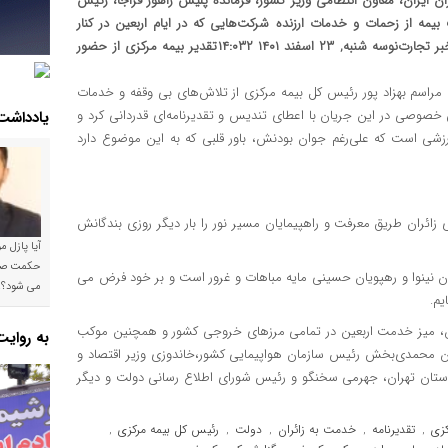
ن ایران، معاون انتظامی وزیر کشور، فرمانده پلیس راهور فراجا، رئیس
بیمه از زحمات و خدمات ارزنده شرکت‌هایی که در ایام اربعین در کنار
هموطنان گرامی جهت ارائه خدمت قدم برداشتند، تجلیل شد.اتاق خبر تجارت‌نوسه شنبه, ۲۳ اسفند ۱۴۰۱ ۱۴:۰۳۲تقدیر بیمه مرکزی از حضور
ن مراسم بهزاد پور رئیس کل بیمه مرکزی از تلاش‌های بی وقفه و خدمات
 خصوصی در این جریان با اعطای تندیس و تقدیرنامه‌ای قدردانی کرد و
یادداشت
ارزشی است که علی‌رغم جوان بودنش، باور قلبی که به این موضوع دارد
ی زائران طریق معرفت و راهپیمایان مسیر نور را بار دیگر روزی بندگانش
آیا پازل 
ان نینوا و رهپویان حسینی مایه مباهات و غرور است و بر خود فرض می
می شود؟!
یم.
ائران، میز خدمت اربعین در تمامی مرزهای خروجی کشور و همچنین موکب
به روای
 چون محمدی‌بخش رئیس سازمان هواپیمایی کشور،خاندوزی وزیر اقتصاد و
ی استان تهران، جهرمی سخنگو و رئیس شورای اطلاع رسانی دولت و دیگر
کزی
تقدیرنامه
خدمت به زائران
دولت
رئیس کل بیمه مرکزی
,
,
,
,
,