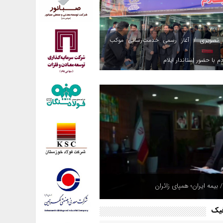
 تصویری / آغاز رسمی خدمت‌رسانی موکب
م با حضور استاندار ایلام
 بیمه ایران؛ همپای زائران
فیک