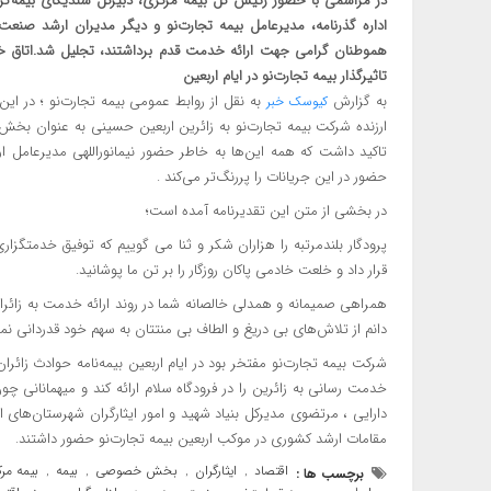
در مراسمی با حضور رئیس کل بیمه مرکزی، دبیرکل سندیکای بیمه‌گرا
اداره گذرنامه، مدیرعامل بیمه تجارت‌نو و دیگر مدیران ارشد صنعت 
تاثیرگذار بیمه تجارت‌نو در ایام اربعین
به گزارش
به نقل از روابط عمومی بیمه تجارت‌نو ؛ در ای
کیوسک خبر
ارزنده شرکت بیمه تجارت‌نو به زائرین اربعین حسینی به عنوان بخش
تاکید داشت که همه این‌ها به خاطر حضور نیما‌نوراللهی مدیرعامل 
حضور در این جریانات را پررنگ‌تر می‌کند .
در بخشی از متن این تقدیرنامه آمده است؛
پرودگار بلندمرتبه را هزاران شکر و ثنا می گوییم که توفیق خدمتگزار
قرار داد و خلعت خادمی پاکان روزگار را بر تن ما پوشانید.
همراهی صمیمانه و همدلی خالصانه شما در روند ارائه خدمت به زائر
دانم از تلاش‌های بی دریغ و الطاف بی منتتان به سهم خود قدردانی نما
شرکت بیمه تجارت‌نو مفتخر بود در ایام اربعین بیمه‌نامه حوادث ز
خدمت رسانی به زائرین را در فرودگاه سلام ارائه کند و میهمانانی
دارایی ، مرتضوی مدیرکل بنیاد شهید و امور ایثارگران شهرستان‌ها
مقامات ارشد کشوری در موکب اربعین بیمه تجارت‌نو حضور داشتند.
اقتصاد
ایثارگران
بخش خصوصی
بیمه
بیمه مر
برچسب ها :
,
,
,
,