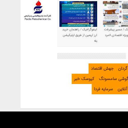
یک / مسیر پیشرفت
اینفوگرافیک / راهنمای خرید
یژه اقتصادی لامرد
ارز اربعین از طریق اپلیکیشن
بله
گردان
جهش اقتصاد
گوشی سامسونگ
کیوسک خبر
نلاین
سرمایه فردا