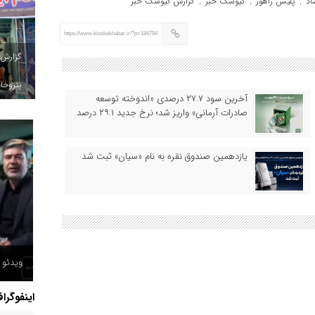
اد
پلیس راهور
کیوسک خبر
گزارش کیوسک خبر
,
,
,
https://www.kioskekhabar.ir/?p=184794
گزارش
پتروخاد
آخرین سود ۲۷.۷ درصدی «اندوخته توسعه
صادرات آرمانی» واریز شد؛ نرخ جدید ۲۹.۱ درصد
یازدهمین صندوق نقره به نام «سیان» ثبت شد
ویدئو /
اینفوگرا