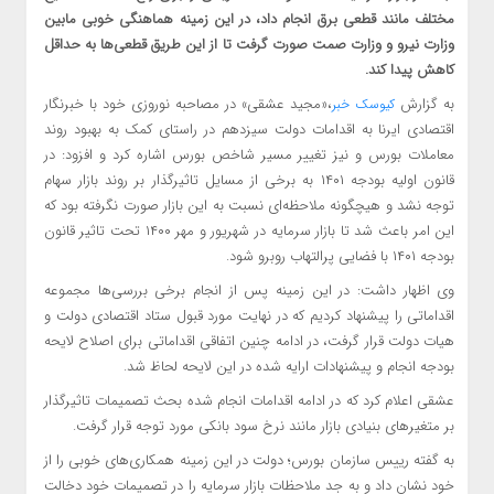
مختلف مانند قطعی برق انجام داد، در این زمینه هماهنگی خوبی مابین
وزارت نیرو و وزارت صمت صورت گرفت تا از این طریق قطعی‌ها به حداقل
کاهش پیدا کند.
به گزارش
،«مجید عشقی» در مصاحبه نوروزی خود با خبرنگار
کیوسک خبر
اقتصادی ایرنا به اقدامات دولت سیزدهم در راستای کمک به بهبود روند
معاملات بورس و نیز تغییر مسیر شاخص بورس اشاره کرد و افزود: در
قانون اولیه بودجه ۱۴۰۱ به برخی از مسایل تاثیرگذار بر روند بازار سهام
توجه نشد و هیچگونه ملاحظه‌ای نسبت به این بازار صورت نگرفته بود که
این امر باعث شد تا بازار سرمایه در شهریور و مهر ۱۴۰۰ تحت تاثیر قانون
بودجه ۱۴۰۱ با فضایی پرالتهاب روبرو شود.
وی اظهار داشت: در این زمینه پس از انجام برخی بررسی‌ها مجموعه
اقداماتی را پیشنهاد کردیم که در نهایت مورد قبول ستاد اقتصادی دولت و
هیات دولت قرار گرفت، در ادامه چنین اتفاقی اقداماتی برای اصلاح لایحه
بودجه انجام و پیشنهادات ارایه شده در این لایحه لحاظ شد.
عشقی اعلام کرد که در ادامه اقدامات انجام شده بحث تصمیمات تاثیرگذار
بر متغیرهای بنیادی بازار مانند نرخ سود بانکی مورد توجه قرار گرفت.
به گفته رییس سازمان بورس؛ دولت در این زمینه همکاری‌های خوبی را از
خود نشان داد و به جد ملاحظات بازار سرمایه را در تصمیمات خود دخالت