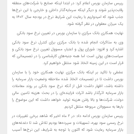
رییس سازمان بورس اعلام کرد: در ابتدا اینکه صنایع با شرکت‌های منطقه
رقابت‌پذیر شوند و دیگر اینکه سرمایه‌گذار داخلی و خارجی با این نرخ‌ها
جذب شود که امیدواریم با رعایت این شرایط نرخ در بودجه سال ۱۴۰۲ به
یک میزان معقولی در نظر گرفته شود.
نهایت همکاری بانک مرکزی با سازمان بورس در تعیین نرخ سود بانکی
وی به مذاکرات انجام شده با بانک مرکزی برای کنترل نرخ سود بانکی
اشاره کرد و افزود: شورای پول و اعتبار، مسوول تعیین نرخ سود بانکی و
سیاست‌های پولی است اما همه جنبه‌های کارشناسی را در تصمیماتی که
قرار است در این زمینه اتخاذ شود منتقل خواهیم کرد.
عشقی با تاکید بر اینکه بانک مرکزی نهایت همکاری خود را با سازمان
بورس داشت تا در تصمیمات اتخاذ شده ملاحظه وضعیت بازار سرمایه را
داشته باشد، اظهار داشت: قبل از آنکه نرخ سود بانکی بر روند معاملات
بازار سرمایه اثرگذار باشد اثرات فزاینده‌ای را در بحث هزینه تامین مالی
دولت، شرکت‌ها و بالا رفتن هزینه تولید خواهد داشت که این موضوع را
بارها به مسوولان مربوطه منتقل کردیم.
رییس سازمان بورس ادامه داد: در ۲ ماه اخیر که شاهد برخی تغییرات در
نرخ رسمی سود بهره، تسهیلات و سپرده‌ها بودیم تلاش شد تا دغدغه‌های
بازار سرمایه رعایت شود که اکنون با توجه به شرایط، این نرخ‌ها آسیب