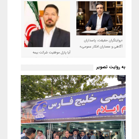
«روایتگران حقیقت، پاسداران
آگاهی و معماران افکار عمومی،»
آیا پازل موفقیت شرکت بیمه
حکمت صبا در سال ۱۴۰۵ کامل می
شود؟!
به روایت تصویر