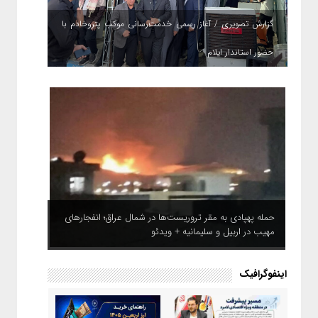
گزارش تصویری / آغاز رسمی خدمت‌رسانی موکب پتروخادم با
حضور استاندار ایلام
حمله پهپادی به مقر تروریست‌ها در شمال عراق؛ انفجارهای
مهیب در اربیل و سلیمانیه + ویدئو
اینفوگرافیک