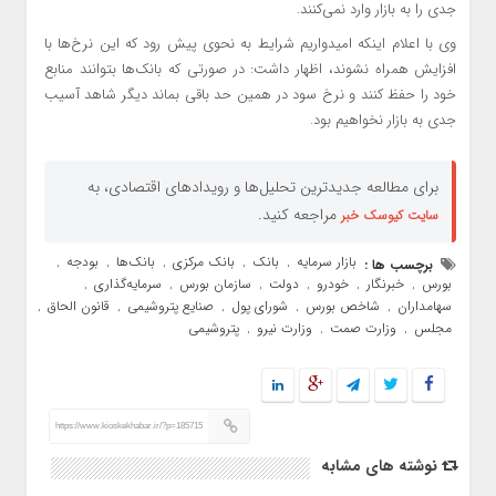
جدی را به بازار وارد نمی‌کنند.
وی با اعلام اینکه امیدواریم شرایط به نحوی پیش رود که این نرخ‌ها با
افزایش همراه نشوند، اظهار داشت: در صورتی که بانک‌ها بتوانند منابع
خود را حفظ کنند و نرخ سود در همین حد باقی بماند دیگر شاهد آسیب
جدی به بازار نخواهیم بود.
برای مطالعه جدیدترین تحلیل‌ها و رویدادهای اقتصادی، به
مراجعه کنید.
سایت کیوسک خبر
بازار سرمایه
بانک
بانک مرکزی
بانک‌ها
بودجه
برچسب ها :
,
,
,
,
,
بورس
خبرنگار
خودرو
دولت
سازمان بورس
سرمایه‌گذاری
,
,
,
,
,
,
سهامداران
شاخص بورس
شورای پول
صنایع پتروشیمی
قانون الحاق
,
,
,
,
,
مجلس
وزارت صمت
وزارت نیرو
پتروشیمی
,
,
,
https://www.kioskekhabar.ir/?p=185715
نوشته های مشابه