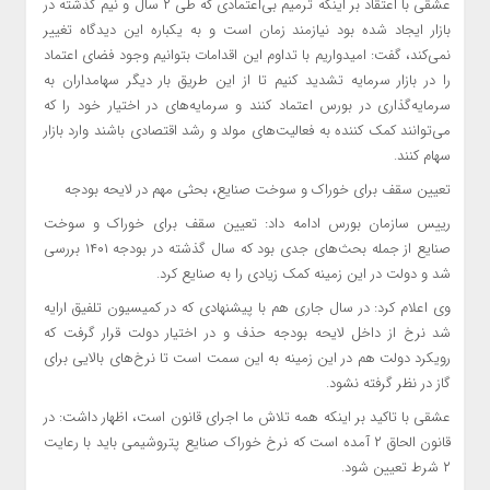
عشقی با اعتقاد بر اینکه ترمیم بی‌اعتمادی که طی ۲ سال و نیم گذشته در
بازار ایجاد شده بود نیازمند زمان است و به یکباره این دیدگاه تغییر
نمی‌کند، گفت: امیدواریم با تداوم این اقدامات بتوانیم وجود فضای اعتماد
را در بازار سرمایه تشدید کنیم تا از این طریق بار دیگر سهامداران به
سرمایه‌گذاری در بورس اعتماد کنند و سرمایه‌های در اختیار خود را که
می‌توانند کمک کننده به فعالیت‌های مولد و رشد اقتصادی باشند وارد بازار
سهام کنند.
تعیین سقف برای خوراک و سوخت صنایع، بحثی مهم در لایحه بودجه
رییس سازمان بورس ادامه داد: تعیین سقف برای خوراک و سوخت
صنایع از جمله بحث‌های جدی بود که سال گذشته در بودجه ۱۴۰۱ بررسی
شد و دولت در این زمینه کمک زیادی را به صنایع کرد.
وی اعلام کرد: در سال جاری هم با پیشنهادی که در کمیسیون تلفیق ارایه
شد نرخ از داخل لایحه بودجه حذف و در اختیار دولت قرار گرفت که
رویکرد دولت هم در این زمینه به این سمت است تا نرخ‌های بالایی برای
گاز در نظر گرفته نشود.
عشقی با تاکید بر اینکه همه تلاش ما اجرای قانون است، اظهار داشت: در
قانون الحاق ۲ آمده است که نرخ خوراک صنایع پتروشیمی باید با رعایت
۲ شرط تعیین شود.