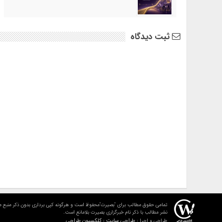
ثبت دیدگاه
تمامی حقوق مطالب برای "بصیرت"محفوظ است و هرگونه کپی برداری بدون ذکر منبع م
نشر مطالب با ذکر نام خبرگزاری بصیرت بلامانع است.
طراحی سایت : کلکسیون طراحی
طراحی و اجرا :