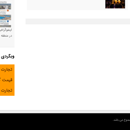
اینفوگراف
در منطقه و
وبگردی
تجارت 
قیمت 
تجارت آ
منوع می باشد.