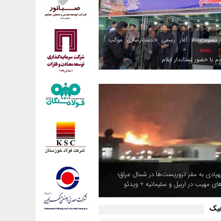
 تصویری / آغاز رسمی خدمت‌رسانی موکب
م با حضور استاندار ایلام
هپادی به مقر تروریست‌ها در شمال عراق؛
های مهیب در اربیل و سلیمانیه + ویدئو
فیک