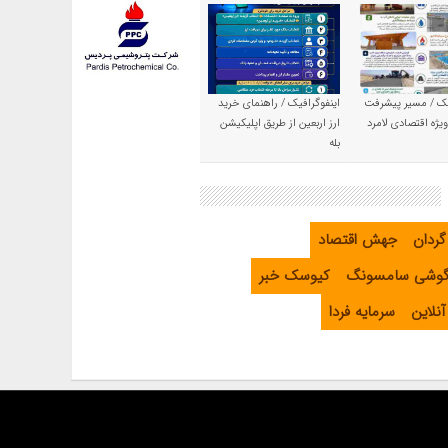
یک / مسیر پیشرفت
اینفوگرافیک / راهنمای خرید
یژه اقتصادی لامرد
ارز اربعین از طریق اپلیکیشن
بله
گردان
جهش اقتصاد
گوشی سامسونگ
کیوسک خبر
نلاین
سرمایه فردا