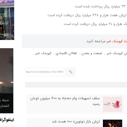
گزارش
پتروخاد
مراجعه کنید.
ت کیوسک خبر
رش کیوسک خبر
صنعت و معدن
فعالان اقتصادی
کیوسک خبر
,
,
,
,
https://www.kioskekhabar.ir/?p=194971
سقف تسهیلات وام «به‌جا» به ۴۰۰ میلیون تومان
حمله پ
رسید
انفجار
اینفوگرا
ارزش بازار «ونوین» ۱۰۰ همت شد