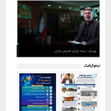
ویدئو / بیمه ایران؛ همپای زائران
اینفوگرافیک