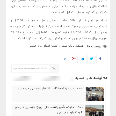
تلاش ها و اقدامات بانک ملت در زمینه ارائه تسهیلات اشتغال برای
توانمندسازی و ایجاد درآمد باثبات برای مددجویان تحت حمایت این
کمیته در گستره ای ملی، تجلیل شده است.
بر اساس این گزارش، بانک ملت از سالیان قبل، حمایت از اشتغال و
خودکفایی مددجویان کمیته امداد امام خمینی(ره) را در دستور کار قرار داده
و در سال گذشته ۲۹٫۳۲۵ فقره تسهیلات اشتغالزایی به مبلغ ۳۵٫۴۵۰
میلیارد ریال به مدد جویان تحت پوشش این کمیته اعطا کرده است.
عملکرد بانک ملت
کمیته امداد امام خمینی
برچسب ها :
,
https://www.kioskekhabar.ir/?p=243742
نوشته های مشابه
خدمت به بازنشستگان‌را افتخار بیمه دی می دانیم
بانک تجارت، تأمین‌کننده مالی پروژه بازسازی فازهای
۴ و ۵ پارس جنوبی