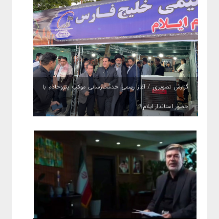
گزارش تصویری / آغاز رسمی خدمت‌رسانی موکب پتروخادم با
حضور استاندار ایلام