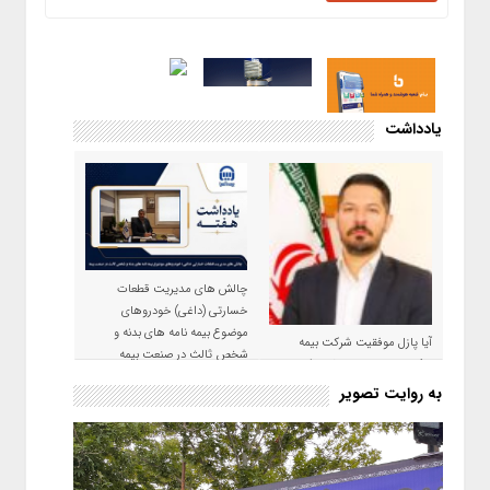
یادداشت
چالش های مدیریت قطعات
خسارتی (داغی) خودروهای
موضوع بیمه نامه های بدنه و
آیا پازل موفقیت شرکت بیمه
شخص ثالث در صنعت بیمه
حکمت صبا در سال ۱۴۰۵ کامل می
شود؟!
به روایت تصویر