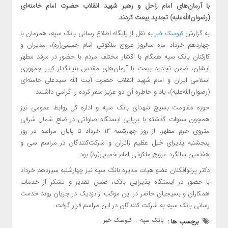
با آرمان‌های امام راحل و رهبر شهید انقلاب حضرت امام خامنه‌ای
(رضوان‌الله‌علیه) تجدید بیعت کردند.
به گزارش
به نقل از پایگاه اطلاع رسانی بانک سپه، همزمان با
کیوسک خبر
چهاردهم خرداد ماه سالروز عروج ملکوتی امام خمینی(ره)، مدیران و
کارکنان بانک سپه همگام با اقشار مختلف مردم با حضور در مرقد مطهر
ایشان، ضمن تجدید بیعت با آرمان‌های مقدس بنیانگذار کبیر جمهوری
اسلامی ایران و امام شهید انقلاب حضرت آیت الله سید‌علی خامنه‌ای
(رضوان‌الله‌علیه)، یاد و خاطره آن دو عزیز سفر کرده را گرامی داشتند.
حوزه مقاومت بسیج شهدای بانک سپه و اداره کل روابط عمومی نیز
همچون سنوات گذشته با برپایی ایستگاه صلواتی در ضلع شمال شرقی
متروی حرم مطهر، از روز چهارشنبه ۱۳ خرداد تا پایان مراسم در روز
پنجشنبه پذیرای خیل عظیم زائران و شرکت‌کنندگان در مراسم سی و
هفتمین سالگرد عروج ملکوتی امام خمینی(ره) بود.
دکتر پرتوافکنان عضو هیات مدیره بانک سپه نیز چهارشنبه سیزدهم خرداد
با حضور در ایستگاه پذیرایی بانک، ضمن تقدیر و تشکر از خدمات
همکاران و بسیجیان حاضر در این موکب از نزدیک در جریان روند خدمت
رسانی بانک سپه به شرکت کنندگان در این مراسم قرار گرفت.
بانک سپه
کیوسک خبر
برچسب ها :
,