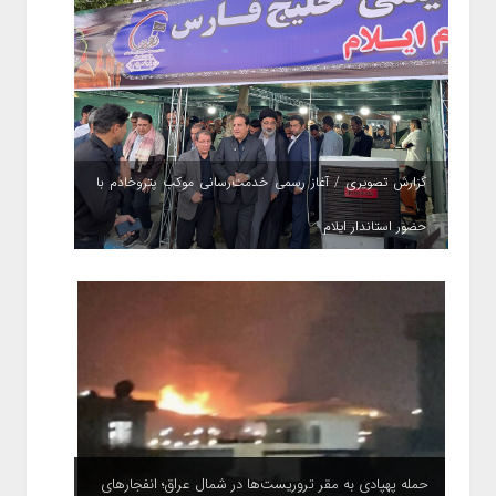
گزارش تصویری / آغاز رسمی خدمت‌رسانی موکب پتروخادم با
حضور استاندار ایلام
حمله پهپادی به مقر تروریست‌ها در شمال عراق؛ انفجارهای