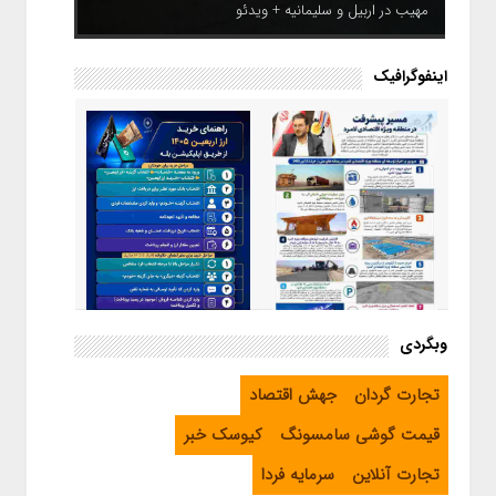
مهیب در اربیل و سلیمانیه + ویدئو
اینفوگرافیک
اینفوگرافیک / راهنمای خرید ارز
وبگردی
اربعین از طریق اپلیکیشن بله
اینفوگرافیک / مسیر پیشرفت در
تجارت گردان
جهش اقتصاد
منطقه ویژه اقتصادی لامرد
قیمت گوشی سامسونگ
کیوسک خبر
تجارت آنلاین
سرمایه فردا