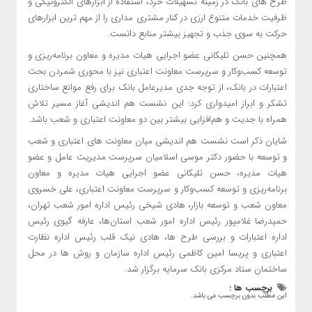
طرح های بانک در زمینه تسهیلات خرد، استفاده از ابزارهای الکترونیکی و
ظرفیت خدمات متنوع ارزی در کنار مشتری مداری را از مهم ترین ابزارهای
حرکت به سوی جذب و تجهیز بیشتر منابع دانست.
همچنین حسن تلیکانی عضو اجرایی هیات مدیره و معاون برنامه‌ریزی و
توسعه کسب‌وکار و سرپرست معاونت اعتباری نیز با محوری شمردن بحث
اعتبارات در بانک، از توجه جدی مدیرعامل بانک برای رفع موانع ساختاری
تشکر و ابراز امیدواری کرد: این نشست هم اندیشی آغاز مسیر تلاش
همراه با جدیت و هم‌افزایی بیشتر بین دو معاونت اعتباری و شعب باشد.
شایان ذکر است نشست هم اندیشی میان معاونت های اعتباری و شعب
و توسعه با حضور دکتر موسی اسلامیان سرپرست مدیریت عامل و عضو
هیات مدیره، حسن تلیکانی عضو اجرایی هیات مدیره و معاون
برنامه‌ریزی و توسعه کسب‌وکار و سرپرست معاونت اعتباری، علی خسروی
معاون شعب و توسعه بازار، هادی شیخی رئیس اداره امور شعب تهران،
حمیدرضا غلامپور رئیس اداره امور شعب استان‌ها، عارفه گیوی رئیس
اداره اعتبارات و بررسی طرح ها، هادی نیک قلب رئیس اداره نظارت
اعتباری و پریسا امین کاظمی رئیس اداره سازمان و روش ها در محل
ساختمان ستاد مرکزی بانک سرمایه برگزار شد.
برچسب ها :
این مطلب بدون برچسب می باشد.