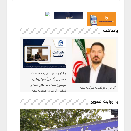
یادداشت
چالش های مدیریت قطعات
خسارتی (داغی) خودروهای
موضوع بیمه نامه های بدنه و
آیا پازل موفقیت شرکت بیمه
شخص ثالث در صنعت بیمه
حکمت صبا در سال ۱۴۰۵ کامل می
شود؟!
به روایت تصویر